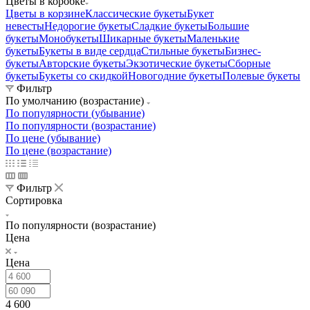
Цветы в коробке
Цветы в корзине
Классические букеты
Букет
невесты
Недорогие букеты
Сладкие букеты
Большие
букеты
Монобукеты
Шикарные букеты
Маленькие
букеты
Букеты в виде сердца
Стильные букеты
Бизнес-
букеты
Авторские букеты
Экзотические букеты
Сборные
букеты
Букеты со скидкой
Новогодние букеты
Полевые букеты
Фильтр
По умолчанию (возрастание)
По популярности (убывание)
По популярности (возрастание)
По цене (убывание)
По цене (возрастание)
Фильтр
Сортировка
По популярности (возрастание)
Цена
Цена
4 600