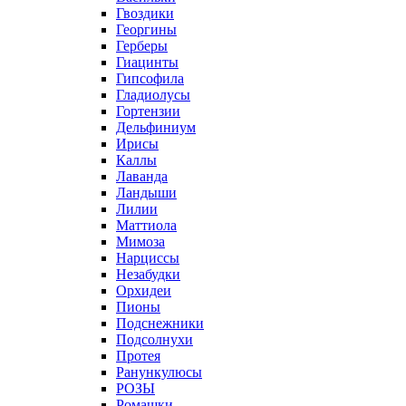
Гвоздики
Георгины
Герберы
Гиацинты
Гипсофила
Гладиолусы
Гортензии
Дельфиниум
Ирисы
Каллы
Лаванда
Ландыши
Лилии
Маттиола
Мимоза
Нарциссы
Незабудки
Орхидеи
Пионы
Подснежники
Подсолнухи
Протея
Ранункулюсы
РОЗЫ
Ромашки