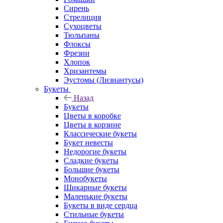
Сирень
Стрелиция
Сухоцветы
Тюльпаны
Флоксы
Фрезии
Хлопок
Хризантемы
Эустомы (Лизиантусы)
Букеты
Назад
Букеты
Цветы в коробке
Цветы в корзине
Классические букеты
Букет невесты
Недорогие букеты
Сладкие букеты
Большие букеты
Монобукеты
Шикарные букеты
Маленькие букеты
Букеты в виде сердца
Стильные букеты