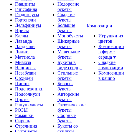
Гиацинты
Недорогие
Гипсофила
букеты
Гладиолусы
Сладкие
Гортензии
букеты
Дельфиниум
Большие
Композиции
Ирисы
букеты
Каллы
Монобукеты
Игрушки из
Лаванда
Шикарные
цветов
Ландыши
букеты
Композиции
Лилии
Маленькие
в форме
Маттиола
букеты
сердца ♥
Мимоза
Букеты в
Сладкие
Нарциссы
виде сердца
композиции
Незабудки
Стильные
Композиции
Орхидеи
букеты
в кашпо
Пионы
Бизнес-
Подснежники
букеты
Подсолнухи
Авторские
Протея
букеты
Ранункулюсы
Экзотические
РОЗЫ
букеты
Ромашки
Сборные
Сирень
букеты
Стрелиция
Букеты со
Сухоцветы
скидкой