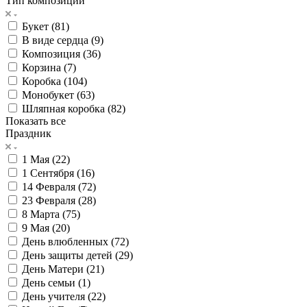
Тип композиции
Букет (
81
)
В виде сердца (
9
)
Композиция (
36
)
Корзина (
7
)
Коробка (
104
)
Монобукет (
63
)
Шляпная коробка (
82
)
Показать все
Праздник
1 Мая (
22
)
1 Сентября (
16
)
14 Февраля (
72
)
23 Февраля (
28
)
8 Марта (
75
)
9 Мая (
20
)
День влюбленных (
72
)
День защиты детей (
29
)
День Матери (
21
)
День семьи (
1
)
День учителя (
22
)