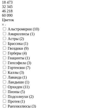
18 473
32 345
46 218
60 090
Цветок
Альстромерии (
10
)
Амариллисы (
1
)
Астры (
2
)
Брассика (
1
)
Гвоздики (
9
)
Герберы (
4
)
Гиацинты (
1
)
Гипсофила (
3
)
Гортензии (
7
)
Каллы (
3
)
Лаванда (
1
)
Ландыши (
1
)
Орхидеи (
11
)
Пионы (
5
)
Подсолнухи (
2
)
Протея (
1
)
Ранункулюсы (
3
)