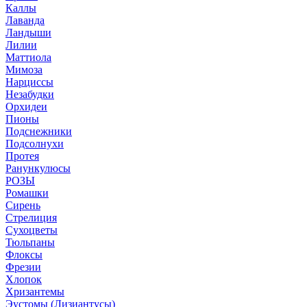
Каллы
Лаванда
Ландыши
Лилии
Маттиола
Мимоза
Нарциссы
Незабудки
Орхидеи
Пионы
Подснежники
Подсолнухи
Протея
Ранункулюсы
РОЗЫ
Ромашки
Сирень
Стрелиция
Сухоцветы
Тюльпаны
Флоксы
Фрезии
Хлопок
Хризантемы
Эустомы (Лизиантусы)