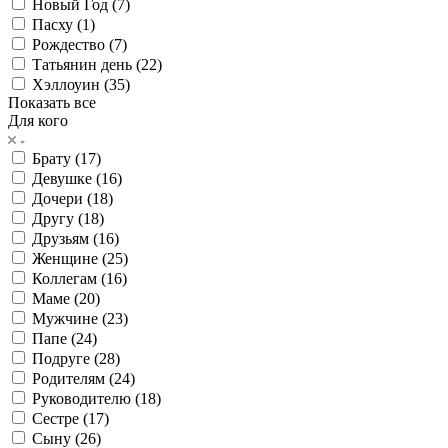
Новый Год (
7
)
Пасху (
1
)
Рождество (
7
)
Татьянин день (
22
)
Хэллоуин (
35
)
Показать все
Для кого
Брату (
17
)
Девушке (
16
)
Дочери (
18
)
Другу (
18
)
Друзьям (
16
)
Женщине (
25
)
Коллегам (
16
)
Маме (
20
)
Мужчине (
23
)
Папе (
24
)
Подруге (
28
)
Родителям (
24
)
Руководителю (
18
)
Сестре (
17
)
Сыну (
26
)