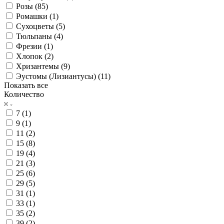
Розы (
85
)
Ромашки (
1
)
Сухоцветы (
5
)
Тюльпаны (
4
)
Фрезии (
1
)
Хлопок (
2
)
Хризантемы (
9
)
Эустомы (Лизиантусы) (
11
)
Показать все
Количество
7 (
1
)
9 (
1
)
11 (
2
)
15 (
8
)
19 (
4
)
21 (
3
)
25 (
6
)
29 (
5
)
31 (
1
)
33 (
1
)
35 (
2
)
39 (
2
)