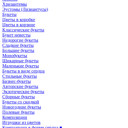
Хризантемы
Эустомы (Лизиантусы)
Букеты
Цветы в коробке
Цветы в корзине
Классические букеты
Букет невесты
Недорогие букеты
Сладкие букеты
Большие букеты
Монобукеты
Шикарные букеты
Маленькие букеты
Букеты в виде сердца
Стильные букеты
Бизнес-букеты
Авторские букеты
Экзотические букеты
Сборные букеты
Букеты со скидкой
Новогодние букеты
Полевые букеты
Композиции
Игрушки из цветов
Композиции в форме сердца ♥