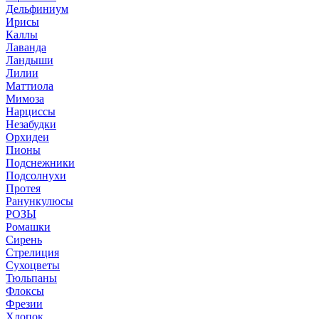
Дельфиниум
Ирисы
Каллы
Лаванда
Ландыши
Лилии
Маттиола
Мимоза
Нарциссы
Незабудки
Орхидеи
Пионы
Подснежники
Подсолнухи
Протея
Ранункулюсы
РОЗЫ
Ромашки
Сирень
Стрелиция
Сухоцветы
Тюльпаны
Флоксы
Фрезии
Хлопок