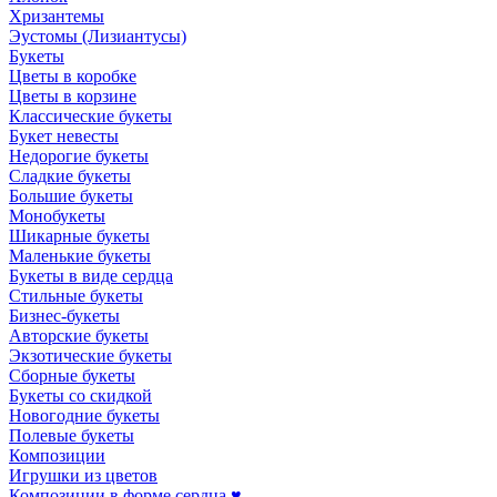
Хризантемы
Эустомы (Лизиантусы)
Букеты
Цветы в коробке
Цветы в корзине
Классические букеты
Букет невесты
Недорогие букеты
Сладкие букеты
Большие букеты
Монобукеты
Шикарные букеты
Маленькие букеты
Букеты в виде сердца
Стильные букеты
Бизнес-букеты
Авторские букеты
Экзотические букеты
Сборные букеты
Букеты со скидкой
Новогодние букеты
Полевые букеты
Композиции
Игрушки из цветов
Композиции в форме сердца ♥