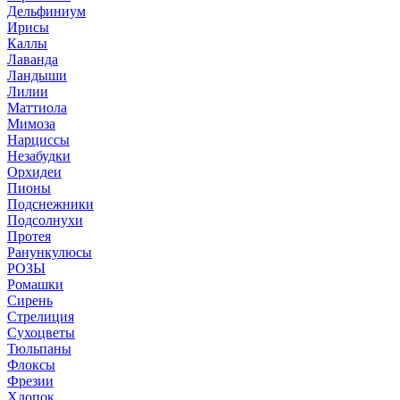
Дельфиниум
Ирисы
Каллы
Лаванда
Ландыши
Лилии
Маттиола
Мимоза
Нарциссы
Незабудки
Орхидеи
Пионы
Подснежники
Подсолнухи
Протея
Ранункулюсы
РОЗЫ
Ромашки
Сирень
Стрелиция
Сухоцветы
Тюльпаны
Флоксы
Фрезии
Хлопок