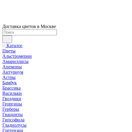
Доставка цветов в Москве
Каталог
Цветы
Альстромерии
Амариллисы
Анемоны
Антуриум
Астры
Бамбук
Брассика
Васильки
Гвоздики
Георгины
Герберы
Гиацинты
Гипсофила
Гладиолусы
Гортензии