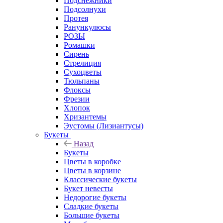
Подснежники
Подсолнухи
Протея
Ранункулюсы
РОЗЫ
Ромашки
Сирень
Стрелиция
Сухоцветы
Тюльпаны
Флоксы
Фрезии
Хлопок
Хризантемы
Эустомы (Лизиантусы)
Букеты
Назад
Букеты
Цветы в коробке
Цветы в корзине
Классические букеты
Букет невесты
Недорогие букеты
Сладкие букеты
Большие букеты