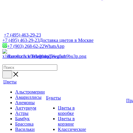
+7 (495) 463-29-23
+7 (495) 463-29-23
Доставка цветов в Москве
+7 (903) 268-62-22
WhatsApp
Написать в Telegram
Telegram
Цветы
Альстромерии
Амариллисы
Букеты
Пр
Анемоны
Антуриум
Цветы в
Астры
коробке
Бамбук
Цветы в
Брассика
корзине
Васильки
Классические