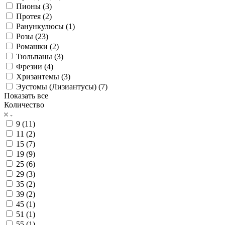
Пионы (
3
)
Протея (
2
)
Ранункулюсы (
1
)
Розы (
23
)
Ромашки (
2
)
Тюльпаны (
3
)
Фрезии (
4
)
Хризантемы (
3
)
Эустомы (Лизиантусы) (
7
)
Показать все
Количество
9 (
11
)
11 (
2
)
15 (
7
)
19 (
9
)
25 (
6
)
29 (
3
)
35 (
2
)
39 (
2
)
45 (
1
)
51 (
1
)
55 (
1
)