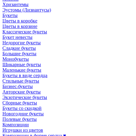
Хризантемы
Эустомы (Лизиантусы)
Букеты
Цветы в коробке
Цветы в корзине
Классические букеты
Букет невесты
Недорогие букеты
Сладкие букеты
Большие букеты
Монобукеты
Шикарные букеты
Маленькие букеты
Букеты в виде сердца
Стильные букеты
Бизнес-букеты
Авторские букеты
Экзотические букеты
Сборные букеты
Букеты со скидкой
Новогодние букеты
Полевые букеты
Композиции
Игрушки из цветов
Композиции в форме сердца ♥