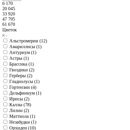
6 170
20 045
33 920
47 795
61 670
Цветок
Альстромерии (
12
)
Амариллисы (
1
)
Антуриум (
1
)
Астры (
1
)
Брассика (
1
)
Гвоздики (
2
)
Герберы (
2
)
Гладиолусы (
1
)
Гортензии (
4
)
Дельфиниум (
1
)
Ирисы (
2
)
Каллы (
78
)
Лилии (
2
)
Маттиола (
1
)
Незабудки (
1
)
Орхидеи (
10
)