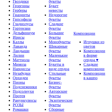
Гвоздики
букеты
Георгины
Букет
Герберы
невесты
Гиацинты
Недорогие
Гипсофила
букеты
Гладиолусы
Сладкие
Гортензии
букеты
Дельфиниум
Большие
Композиции
Ирисы
букеты
Каллы
Монобукеты
Игрушки из
Лаванда
Шикарные
цветов
Ландыши
букеты
Композиции
Лилии
Маленькие
в форме
Маттиола
букеты
сердца ♥
Мимоза
Букеты в
Сладкие
Нарциссы
виде сердца
композиции
Незабудки
Стильные
Композиции
Орхидеи
букеты
в кашпо
Пионы
Бизнес-
Подснежники
букеты
Подсолнухи
Авторские
Протея
букеты
Ранункулюсы
Экзотические
РОЗЫ
букеты
Ромашки
Сборные