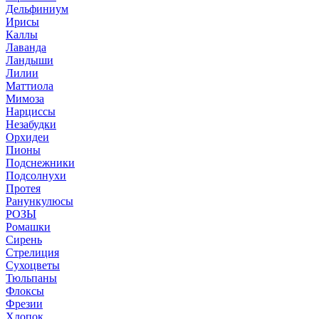
Дельфиниум
Ирисы
Каллы
Лаванда
Ландыши
Лилии
Маттиола
Мимоза
Нарциссы
Незабудки
Орхидеи
Пионы
Подснежники
Подсолнухи
Протея
Ранункулюсы
РОЗЫ
Ромашки
Сирень
Стрелиция
Сухоцветы
Тюльпаны
Флоксы
Фрезии
Хлопок