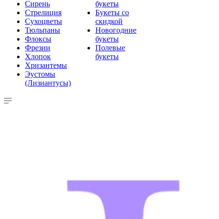
Сирень
букеты
Стрелиция
Букеты со
Сухоцветы
скидкой
Тюльпаны
Новогодние
Флоксы
букеты
Фрезии
Полевые
Хлопок
букеты
Хризантемы
Эустомы
(Лизиантусы)