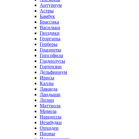
Антуриум
Астры
Бамбук
Брассика
Васильки
Гвоздики
Георгины
Герберы
Гиацинты
Гипсофила
Гладиолусы
Гортензии
Дельфиниум
Ирисы
Каллы
Лаванда
Ландыши
Лилии
Маттиола
Мимоза
Нарциссы
Незабудки
Орхидеи
Пионы