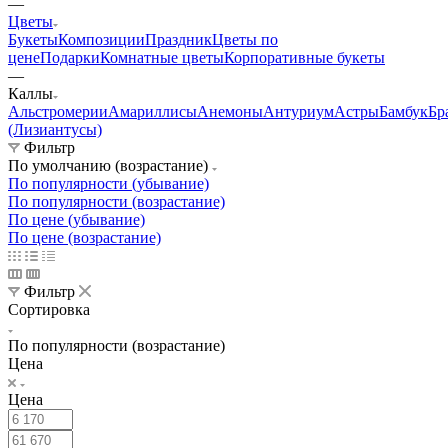
—
Цветы
Букеты
Композиции
Праздник
Цветы по
цене
Подарки
Комнатные цветы
Корпоративные букеты
—
Каллы
Альстромерии
Амариллисы
Анемоны
Антуриум
Астры
Бамбук
Бр
(Лизиантусы)
Фильтр
По умолчанию (возрастание)
По популярности (убывание)
По популярности (возрастание)
По цене (убывание)
По цене (возрастание)
Фильтр
Сортировка
По популярности (возрастание)
Цена
Цена