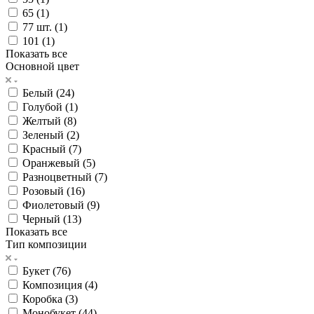
65 (
1
)
77 шт. (
1
)
101 (
1
)
Показать все
Основной цвет
Белый (
24
)
Голубой (
1
)
Желтый (
8
)
Зеленый (
2
)
Красный (
7
)
Оранжевый (
5
)
Разноцветный (
7
)
Розовый (
16
)
Фиолетовый (
9
)
Черный (
13
)
Показать все
Тип композиции
Букет (
76
)
Композиция (
4
)
Коробка (
3
)
Монобукет (
44
)