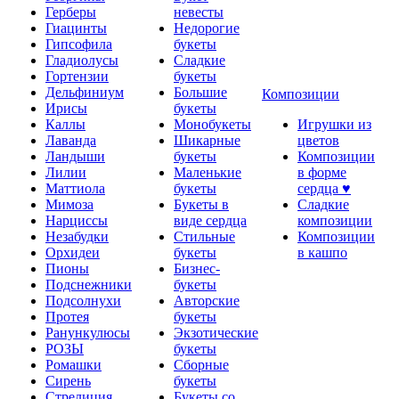
Герберы
невесты
Гиацинты
Недорогие
Гипсофила
букеты
Гладиолусы
Сладкие
Гортензии
букеты
Дельфиниум
Большие
Композиции
Ирисы
букеты
Каллы
Монобукеты
Игрушки из
Лаванда
Шикарные
цветов
Ландыши
букеты
Композиции
Лилии
Маленькие
в форме
Маттиола
букеты
сердца ♥
Мимоза
Букеты в
Сладкие
Нарциссы
виде сердца
композиции
Незабудки
Стильные
Композиции
Орхидеи
букеты
в кашпо
Пионы
Бизнес-
Подснежники
букеты
Подсолнухи
Авторские
Протея
букеты
Ранункулюсы
Экзотические
РОЗЫ
букеты
Ромашки
Сборные
Сирень
букеты
Стрелиция
Букеты со