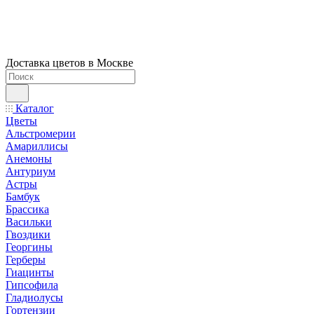
Доставка цветов в Москве
Каталог
Цветы
Альстромерии
Амариллисы
Анемоны
Антуриум
Астры
Бамбук
Брассика
Васильки
Гвоздики
Георгины
Герберы
Гиацинты
Гипсофила
Гладиолусы
Гортензии