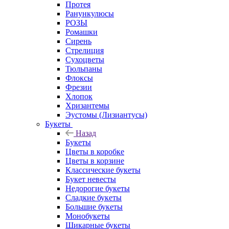
Протея
Ранункулюсы
РОЗЫ
Ромашки
Сирень
Стрелиция
Сухоцветы
Тюльпаны
Флоксы
Фрезии
Хлопок
Хризантемы
Эустомы (Лизиантусы)
Букеты
Назад
Букеты
Цветы в коробке
Цветы в корзине
Классические букеты
Букет невесты
Недорогие букеты
Сладкие букеты
Большие букеты
Монобукеты
Шикарные букеты