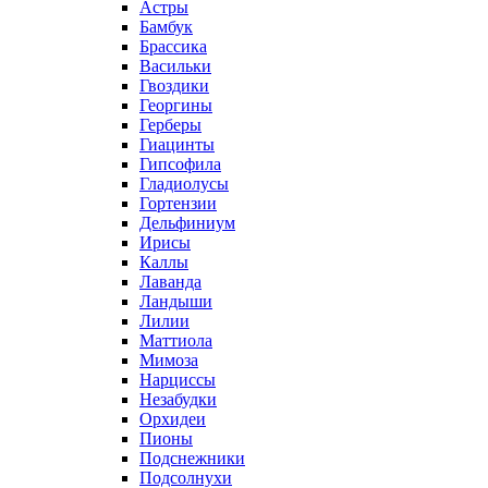
Астры
Бамбук
Брассика
Васильки
Гвоздики
Георгины
Герберы
Гиацинты
Гипсофила
Гладиолусы
Гортензии
Дельфиниум
Ирисы
Каллы
Лаванда
Ландыши
Лилии
Маттиола
Мимоза
Нарциссы
Незабудки
Орхидеи
Пионы
Подснежники
Подсолнухи