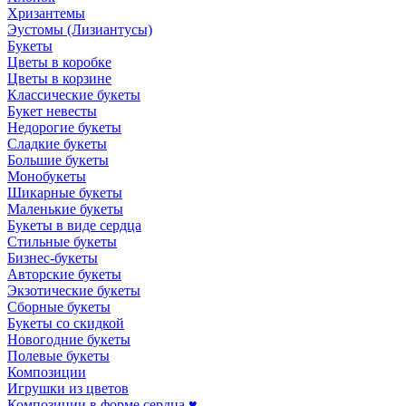
Хризантемы
Эустомы (Лизиантусы)
Букеты
Цветы в коробке
Цветы в корзине
Классические букеты
Букет невесты
Недорогие букеты
Сладкие букеты
Большие букеты
Монобукеты
Шикарные букеты
Маленькие букеты
Букеты в виде сердца
Стильные букеты
Бизнес-букеты
Авторские букеты
Экзотические букеты
Сборные букеты
Букеты со скидкой
Новогодние букеты
Полевые букеты
Композиции
Игрушки из цветов
Композиции в форме сердца ♥