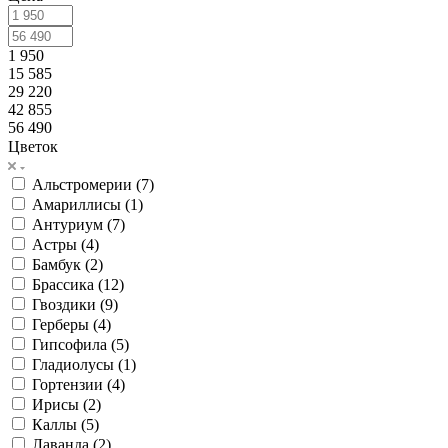
1 950
15 585
29 220
42 855
56 490
Цветок
Альстромерии (
7
)
Амариллисы (
1
)
Антуриум (
7
)
Астры (
4
)
Бамбук (
2
)
Брассика (
12
)
Гвоздики (
9
)
Герберы (
4
)
Гипсофила (
5
)
Гладиолусы (
1
)
Гортензии (
4
)
Ирисы (
2
)
Каллы (
5
)
Лаванда (
2
)