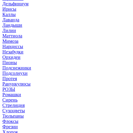
Дельфиниум
Ирисы
Каллы
Лаванда
Ландыши
Лилии
Маттиола
Мимоза
Нарциссы
Незабудки
Орхидеи
Пионы
Подснежники
Подсолнухи
Протея
Ранункулюсы
РОЗЫ
Ромашки
Сирень
Стрелиция
Сухоцветы
Тюльпаны
Флоксы
Фрезии
Хлопок