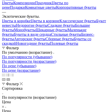
Цветы
Композиции
Праздник
Цветы по
цене
Подарки
Комнатные цветы
Корпоративные букеты
—
Экзотические букеты
Цветы в коробке
Цветы в корзине
Классические букеты
Букет
невесты
Недорогие букеты
Сладкие букеты
Большие
букеты
Монобукеты
Шикарные букеты
Маленькие
букеты
Букеты в виде сердца
Стильные букеты
Бизнес-
букеты
Авторские букеты
Сборные букеты
Букеты со
скидкой
Новогодние букеты
Полевые букеты
Фильтр
По умолчанию (возрастание)
По популярности (убывание)
По популярности (возрастание)
По цене (убывание)
По цене (возрастание)
Фильтр
Сортировка
По популярности (возрастание)
Цена
Цена