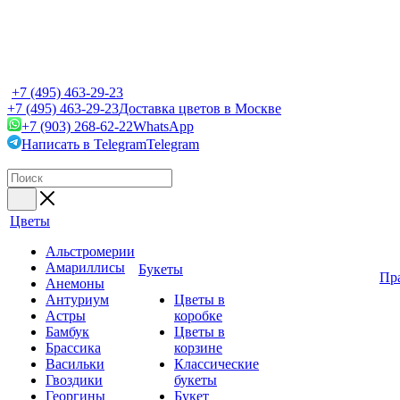
+7 (495) 463-29-23
+7 (495) 463-29-23
Доставка цветов в Москве
+7 (903) 268-62-22
WhatsApp
Написать в Telegram
Telegram
Цветы
Альстромерии
Амариллисы
Букеты
Пр
Анемоны
Антуриум
Цветы в
Астры
коробке
Бамбук
Цветы в
Брассика
корзине
Васильки
Классические
Гвоздики
букеты
Георгины
Букет