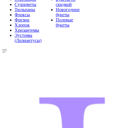
Сухоцветы
скидкой
Тюльпаны
Новогодние
Флоксы
букеты
Фрезии
Полевые
Хлопок
букеты
Хризантемы
Эустомы
(Лизиантусы)