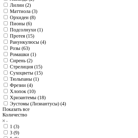
Лилии (
2
)
Маттиола (
3
)
Орхидеи (
8
)
Пионы (
6
)
Подсолнухи (
1
)
Протея (
15
)
Ранункулюсы (
4
)
Розы (
63
)
Ромашки (
1
)
Сирень (
2
)
Стрелиция (
15
)
Сухоцветы (
15
)
Тюльпаны (
1
)
Фрезии (
4
)
Хлопок (
10
)
Хризантемы (
18
)
Эустомы (Лизиантусы) (
4
)
Показать все
Количество
1 (
3
)
3 (
9
)