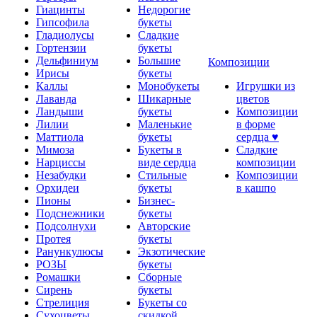
Гиацинты
Недорогие
Гипсофила
букеты
Гладиолусы
Сладкие
Гортензии
букеты
Дельфиниум
Большие
Композиции
Ирисы
букеты
Каллы
Монобукеты
Игрушки из
Лаванда
Шикарные
цветов
Ландыши
букеты
Композиции
Лилии
Маленькие
в форме
Маттиола
букеты
сердца ♥
Мимоза
Букеты в
Сладкие
Нарциссы
виде сердца
композиции
Незабудки
Стильные
Композиции
Орхидеи
букеты
в кашпо
Пионы
Бизнес-
Подснежники
букеты
Подсолнухи
Авторские
Протея
букеты
Ранункулюсы
Экзотические
РОЗЫ
букеты
Ромашки
Сборные
Сирень
букеты
Стрелиция
Букеты со
Сухоцветы
скидкой