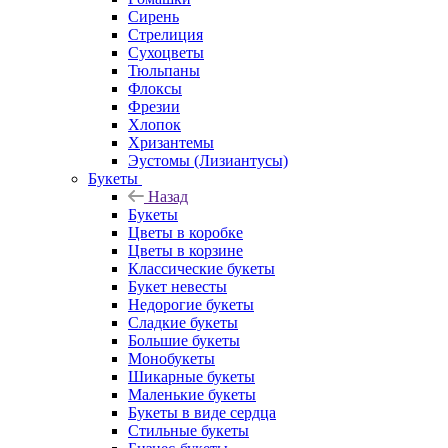
Сирень
Стрелиция
Сухоцветы
Тюльпаны
Флоксы
Фрезии
Хлопок
Хризантемы
Эустомы (Лизиантусы)
Букеты
Назад
Букеты
Цветы в коробке
Цветы в корзине
Классические букеты
Букет невесты
Недорогие букеты
Сладкие букеты
Большие букеты
Монобукеты
Шикарные букеты
Маленькие букеты
Букеты в виде сердца
Стильные букеты