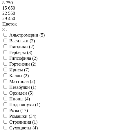
8 750
15 650
22 550
29 450
Цветок
Альстромерии (
5
)
Васильки (
2
)
Гвоздики (
2
)
Герберы (
3
)
Гипсофила (
2
)
Гортензии (
2
)
Ирисы (
7
)
Каллы (
2
)
Маттиола (
2
)
Незабудки (
1
)
Орхидеи (
5
)
Пионы (
4
)
Подсолнухи (
1
)
Розы (
17
)
Ромашки (
34
)
Стрелиция (
1
)
Сухоцветы (
4
)