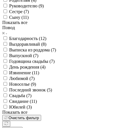
Родителям (
4
)
Руководителю (
9
)
Сестре (
7
)
Сыну (
11
)
Показать все
Повод
Благодарность (
12
)
Выздоравливай (
8
)
Выписка из роддома (
7
)
Выпускной (
7
)
Годовщина свадьбы (
7
)
День рождения (
4
)
Извинение (
11
)
Любимой (
7
)
Новоселье (
9
)
Последний звонок (
5
)
Свадьба (
7
)
Свидание (
11
)
Юбилей (
3
)
Показать все
Очистить фильтр