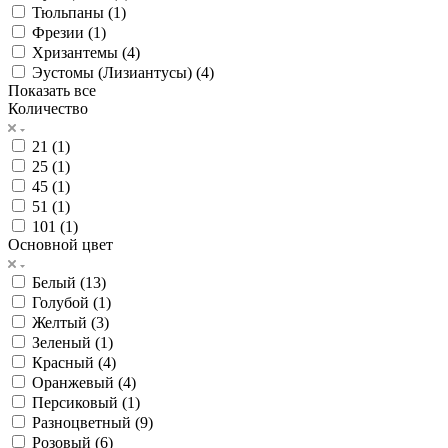
Тюльпаны (
1
)
Фрезии (
1
)
Хризантемы (
4
)
Эустомы (Лизиантусы) (
4
)
Показать все
Количество
21 (
1
)
25 (
1
)
45 (
1
)
51 (
1
)
101 (
1
)
Основной цвет
Белый (
13
)
Голубой (
1
)
Желтый (
3
)
Зеленый (
1
)
Красный (
4
)
Оранжевый (
4
)
Персиковый (
1
)
Разноцветный (
9
)
Розовый (
6
)