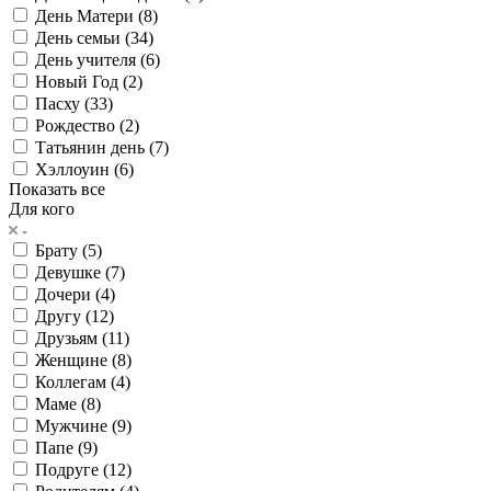
День Матери (
8
)
День семьи (
34
)
День учителя (
6
)
Новый Год (
2
)
Пасху (
33
)
Рождество (
2
)
Татьянин день (
7
)
Хэллоуин (
6
)
Показать все
Для кого
Брату (
5
)
Девушке (
7
)
Дочери (
4
)
Другу (
12
)
Друзьям (
11
)
Женщине (
8
)
Коллегам (
4
)
Маме (
8
)
Мужчине (
9
)
Папе (
9
)
Подруге (
12
)