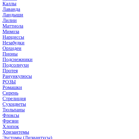
Каллы
Лаванда
Ландыши
Лилии
Маттиола
Мимоза
Нарциссы
Незабудки
Орхидеи
Пионы
Подснежники
Подсолнухи
Протея
Ранункулюсы
РОЗЫ
Ромашки
Сирень
Стрелиция
Сухоцветы
Тюльпаны
Флоксы
Фрезии
Хлопок
Хризантемы
Эустомы (Лизиантусы)