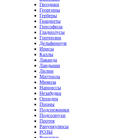
Гвоздики
Георгины
Герберы
Гиацинты
Гипсофила
Гладиолусы
Гортензии
Дельфиниум
Ирисы
Каллы
Лаванда
Ландыши
Лилии
Маттиола
Мимоза
Нарциссы
Незабудки
Орхидеи
Пионы
Подснежники
Подсолнухи
Протея
Ранункулюсы
РОЗЫ
Ромашки