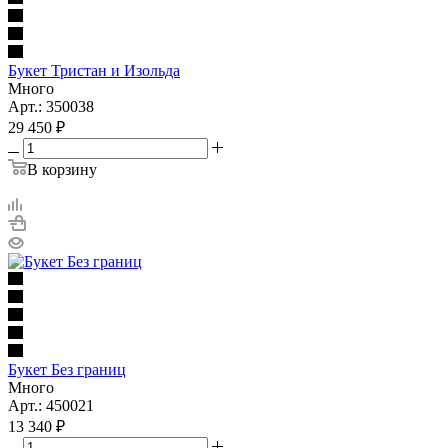
Букет Тристан и Изольда
Много
Арт.: 350038
29 450
₽
В корзину
Букет Без границ
Много
Арт.: 450021
13 340
₽