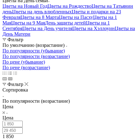
Цветы на День семьи
Цветы на Новый Год
Цветы на Рождество
Цветы на Татьянин
день
Цветы на день влюбленных
Цветы и подарки на 23
Февраля
Цветы на 8 Марта
Цветы на Пасху
Цветы на 1
Мая
Цветы на 9 Мая
День защиты детей
Цветы на 1
Сентября
Цветы на День учителя
Цветы на Хэллоуин
Цветы на
День Матери
Фильтр
По умолчанию (возрастание)
По популярности (убывание)
По популярности (возрастание)
По цене (убывание)
По цене (возрастание)
Фильтр
Сортировка
По популярности (возрастание)
Цена
Цена
1 850