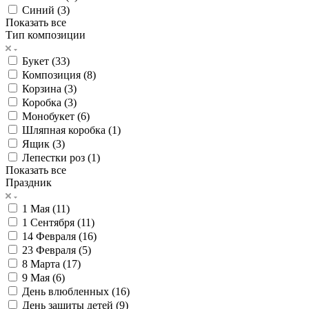
Синий (
3
)
Показать все
Тип композиции
Букет (
33
)
Композиция (
8
)
Корзина (
3
)
Коробка (
3
)
Монобукет (
6
)
Шляпная коробка (
1
)
Ящик (
3
)
Лепестки роз (
1
)
Показать все
Праздник
1 Мая (
11
)
1 Сентября (
11
)
14 Февраля (
16
)
23 Февраля (
5
)
8 Марта (
17
)
9 Мая (
6
)
День влюбленных (
16
)
День защиты детей (
9
)