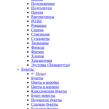
Подснежники
Подсолнухи
Протея
Ранункулюсы
РОЗЫ
Ромашки
Сирень
Стрелиция
Сухоцветы
Тюльпаны
Флоксы
Фрезии
Хлопок
Хризантемы
Эустомы (Лизиантусы)
Букеты
Назад
Букеты
Цветы в коробке
Цветы в корзине
Классические букеты
Букет невесты
Недорогие букеты
Сладкие букеты
Большие букеты