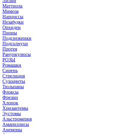
Лилии
Маттиола
Мимоза
Нарциссы
Незабудки
Орхидеи
Пионы
Подснежники
Подсолнухи
Протея
Ранункулюсы
РОЗЫ
Ромашки
Сирень
Стрелиция
Сухоцветы
Тюльпаны
Флоксы
Фрезии
Хлопок
Хризантемы
Эустомы
Альстромерия
Амариллисы
Анемоны