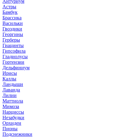
Антуриум
Астры
Бамбук
Брассика
Васильки
Гвоздики
Георгины
Герберы
Гиацинты
Гипсофила
Гладиолусы
Гортензии
Дельфиниум
Ирисы
Каллы
Ландыши
Лаванда
Лилии
Маттиола
Мимоза
Нарциссы
Незабудки
Орхидеи
Пионы
Подснежники