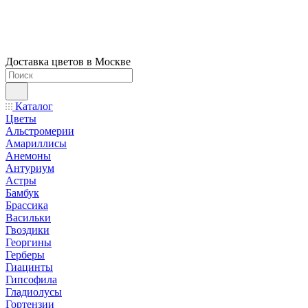
Доставка цветов в Москве
Каталог
Цветы
Альстромерии
Амариллисы
Анемоны
Антуриум
Астры
Бамбук
Брассика
Васильки
Гвоздики
Георгины
Герберы
Гиацинты
Гипсофила
Гладиолусы
Гортензии