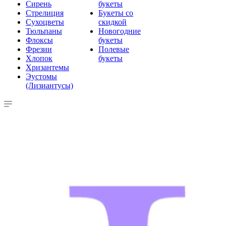
Сирень
букеты
Стрелиция
Букеты со
Сухоцветы
скидкой
Тюльпаны
Новогодние
Флоксы
букеты
Фрезии
Полевые
Хлопок
букеты
Хризантемы
Эустомы
(Лизиантусы)