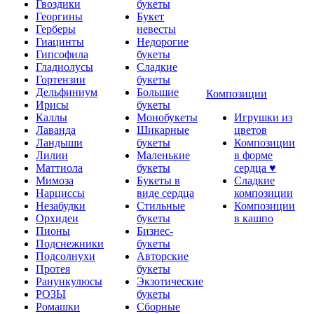
Гвоздики
букеты
Георгины
Букет
Герберы
невесты
Гиацинты
Недорогие
Гипсофила
букеты
Гладиолусы
Сладкие
Гортензии
букеты
Дельфиниум
Большие
Композиции
Ирисы
букеты
Каллы
Монобукеты
Игрушки из
Лаванда
Шикарные
цветов
Ландыши
букеты
Композиции
Лилии
Маленькие
в форме
Маттиола
букеты
сердца ♥
Мимоза
Букеты в
Сладкие
Нарциссы
виде сердца
композиции
Незабудки
Стильные
Композиции
Орхидеи
букеты
в кашпо
Пионы
Бизнес-
Подснежники
букеты
Подсолнухи
Авторские
Протея
букеты
Ранункулюсы
Экзотические
РОЗЫ
букеты
Ромашки
Сборные