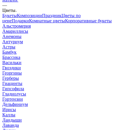
—
Цветы
Букеты
Композиции
Праздник
Цветы по
цене
Подарки
Комнатные цветы
Корпоративные букеты
Альстромерия
Амариллисы
Анемоны
Антуриум
Астры
Бамбук
Брассика
Васильки
Гвоздики
Георгины
Герберы
Гиацинты
Гипсофила
Гладиолусы
Гортензии
Дельфиниум
Ирисы
Каллы
Ландыши
Лаванда