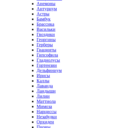
Анемоны
Антуриум
Астры
Бамбук
Брассика
Васильки
Гвоздики
Георгины
Герберы
Гиацинты
Гипсофила
Гладиолусы
Гортензии
Дельфиниум
Ирисы
Каллы
Лаванда
Ландыши
Лилии
Маттиола
Мимоза
Нарциссы
Незабудки
Орхидеи
Пионы