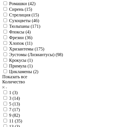
Ромашки (
42
)
Сирень (
15
)
Стрелиция (
15
)
Сухоцветы (
46
)
Тюльпаны (
171
)
Флоксы (
4
)
Фрезии (
36
)
Хлопок (
11
)
Хризантемы (
175
)
Эустомы (Лизиантусы) (
98
)
Крокусы (
1
)
Примула (
1
)
Цикламены (
2
)
Показать все
Количество
1 (
3
)
3 (
14
)
5 (
13
)
7 (
17
)
9 (
82
)
11 (
35
)
13 (
3
)