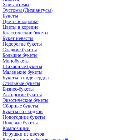
Хризантемы
Эустомы (Лизиантусы)
Букеты
Цветы в коробке
Цветы в корзине
Классические букеты
Букет невесты
Недорогие букеты
Сладкие букеты
Большие букеты
Монобукеты
Шикарные букеты
Маленькие букеты
Букеты в виде сердца
Стильные букеты
Бизнес-букеты
Авторские букеты
Экзотические букеты
Сборные букеты
Букеты со скидкой
Новогодние букеты
Полевые букеты
Композиции
Игрушки из цветов
Композиции в форме сердца ♥