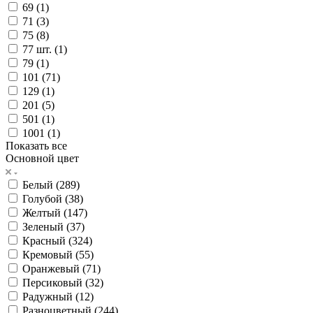
69 (
1
)
71 (
3
)
75 (
8
)
77 шт. (
1
)
79 (
1
)
101 (
71
)
129 (
1
)
201 (
5
)
501 (
1
)
1001 (
1
)
Показать все
Основной цвет
Белый (
289
)
Голубой (
38
)
Желтый (
147
)
Зеленый (
37
)
Красный (
324
)
Кремовый (
55
)
Оранжевый (
71
)
Персиковый (
32
)
Радужный (
12
)
Разноцветный (
244
)