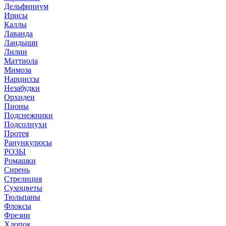
Дельфиниум
Ирисы
Каллы
Лаванда
Ландыши
Лилии
Маттиола
Мимоза
Нарциссы
Незабудки
Орхидеи
Пионы
Подснежники
Подсолнухи
Протея
Ранункулюсы
РОЗЫ
Ромашки
Сирень
Стрелиция
Сухоцветы
Тюльпаны
Флоксы
Фрезии
Хлопок