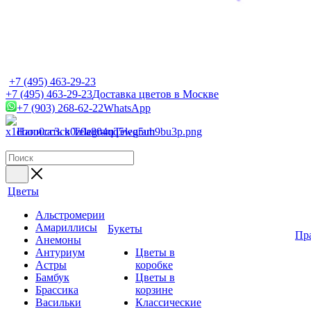
+7 (495) 463-29-23
+7 (495) 463-29-23
Доставка цветов в Москве
+7 (903) 268-62-22
WhatsApp
Написать в Telegram
Telegram
Цветы
Альстромерии
Амариллисы
Букеты
Пр
Анемоны
Антуриум
Цветы в
Астры
коробке
Бамбук
Цветы в
Брассика
корзине
Васильки
Классические