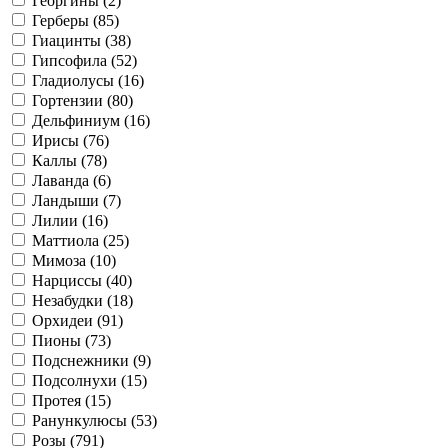
Георгины (
2
)
Герберы (
85
)
Гиацинты (
38
)
Гипсофила (
52
)
Гладиолусы (
16
)
Гортензии (
80
)
Дельфиниум (
16
)
Ирисы (
76
)
Каллы (
78
)
Лаванда (
6
)
Ландыши (
7
)
Лилии (
16
)
Маттиола (
25
)
Мимоза (
10
)
Нарциссы (
40
)
Незабудки (
18
)
Орхидеи (
91
)
Пионы (
73
)
Подснежники (
9
)
Подсолнухи (
15
)
Протея (
15
)
Ранункулюсы (
53
)
Розы (
791
)