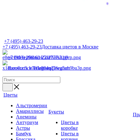
+7 (495) 463-29-23
+7 (495) 463-29-23
Доставка цветов в Москве
+7 (903) 268-62-22
WhatsApp
Написать в Telegram
Telegram
Цветы
Альстромерии
Амариллисы
Букеты
Пр
Анемоны
Антуриум
Цветы в
Астры
коробке
Бамбук
Цветы в
Брассика
корзине