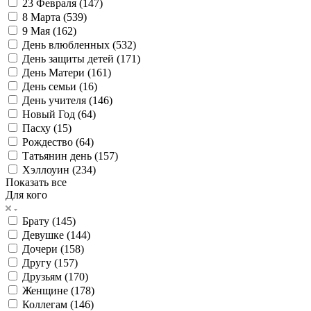
23 Февраля (
147
)
8 Марта (
539
)
9 Мая (
162
)
День влюбленных (
532
)
День защиты детей (
171
)
День Матери (
161
)
День семьи (
16
)
День учителя (
146
)
Новый Год (
64
)
Пасху (
15
)
Рождество (
64
)
Татьянин день (
157
)
Хэллоуин (
234
)
Показать все
Для кого
Брату (
145
)
Девушке (
144
)
Дочери (
158
)
Другу (
157
)
Друзьям (
170
)
Женщине (
178
)
Коллегам (
146
)