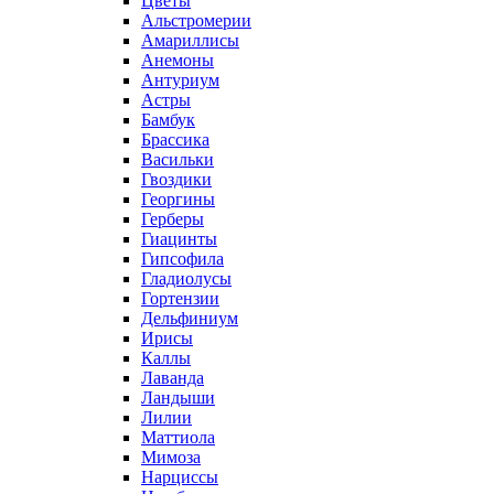
Цветы
Альстромерии
Амариллисы
Анемоны
Антуриум
Астры
Бамбук
Брассика
Васильки
Гвоздики
Георгины
Герберы
Гиацинты
Гипсофила
Гладиолусы
Гортензии
Дельфиниум
Ирисы
Каллы
Лаванда
Ландыши
Лилии
Маттиола
Мимоза
Нарциссы