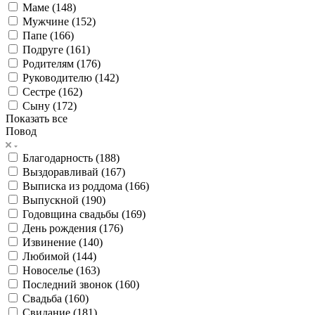
Маме (
148
)
Мужчине (
152
)
Папе (
166
)
Подруге (
161
)
Родителям (
176
)
Руководителю (
142
)
Сестре (
162
)
Сыну (
172
)
Показать все
Повод
Благодарность (
188
)
Выздоравливай (
167
)
Выписка из роддома (
166
)
Выпускной (
190
)
Годовщина свадьбы (
169
)
День рождения (
176
)
Извинение (
140
)
Любимой (
144
)
Новоселье (
163
)
Последний звонок (
160
)
Свадьба (
160
)
Свидание (
181
)