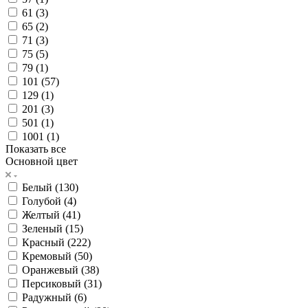
61 (
3
)
65 (
2
)
71 (
3
)
75 (
5
)
79 (
1
)
101 (
57
)
129 (
1
)
201 (
3
)
501 (
1
)
1001 (
1
)
Показать все
Основной цвет
Белый (
130
)
Голубой (
4
)
Желтый (
41
)
Зеленый (
15
)
Красный (
222
)
Кремовый (
50
)
Оранжевый (
38
)
Персиковый (
31
)
Радужный (
6
)