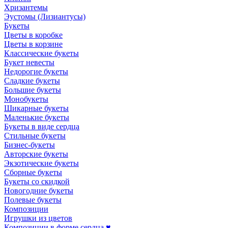
Хризантемы
Эустомы (Лизиантусы)
Букеты
Цветы в коробке
Цветы в корзине
Классические букеты
Букет невесты
Недорогие букеты
Сладкие букеты
Большие букеты
Монобукеты
Шикарные букеты
Маленькие букеты
Букеты в виде сердца
Стильные букеты
Бизнес-букеты
Авторские букеты
Экзотические букеты
Сборные букеты
Букеты со скидкой
Новогодние букеты
Полевые букеты
Композиции
Игрушки из цветов
Композиции в форме сердца ♥