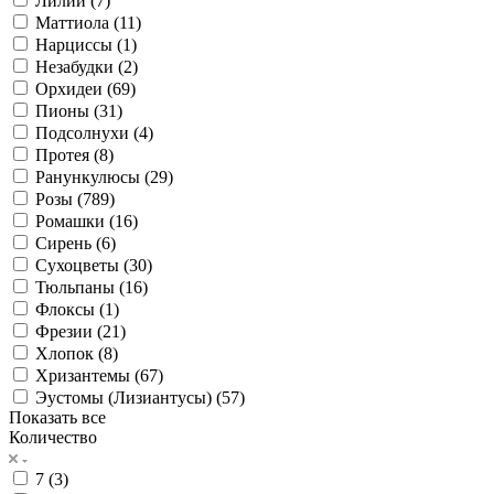
Лилии (
7
)
Маттиола (
11
)
Нарциссы (
1
)
Незабудки (
2
)
Орхидеи (
69
)
Пионы (
31
)
Подсолнухи (
4
)
Протея (
8
)
Ранункулюсы (
29
)
Розы (
789
)
Ромашки (
16
)
Сирень (
6
)
Сухоцветы (
30
)
Тюльпаны (
16
)
Флоксы (
1
)
Фрезии (
21
)
Хлопок (
8
)
Хризантемы (
67
)
Эустомы (Лизиантусы) (
57
)
Показать все
Количество
7 (
3
)