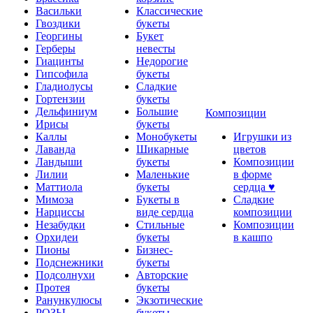
Васильки
Классические
Гвоздики
букеты
Георгины
Букет
Герберы
невесты
Гиацинты
Недорогие
Гипсофила
букеты
Гладиолусы
Сладкие
Гортензии
букеты
Дельфиниум
Большие
Композиции
Ирисы
букеты
Каллы
Монобукеты
Игрушки из
Лаванда
Шикарные
цветов
Ландыши
букеты
Композиции
Лилии
Маленькие
в форме
Маттиола
букеты
сердца ♥
Мимоза
Букеты в
Сладкие
Нарциссы
виде сердца
композиции
Незабудки
Стильные
Композиции
Орхидеи
букеты
в кашпо
Пионы
Бизнес-
Подснежники
букеты
Подсолнухи
Авторские
Протея
букеты
Ранункулюсы
Экзотические
РОЗЫ
букеты