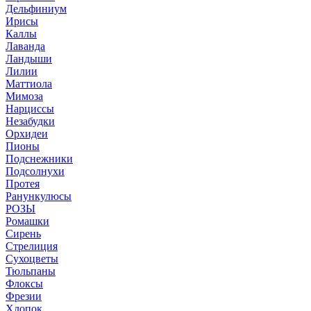
Дельфиниум
Ирисы
Каллы
Лаванда
Ландыши
Лилии
Маттиола
Мимоза
Нарциссы
Незабудки
Орхидеи
Пионы
Подснежники
Подсолнухи
Протея
Ранункулюсы
РОЗЫ
Ромашки
Сирень
Стрелиция
Сухоцветы
Тюльпаны
Флоксы
Фрезии
Хлопок