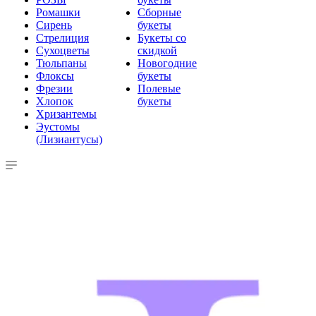
Ромашки
Сборные
Сирень
букеты
Стрелиция
Букеты со
Сухоцветы
скидкой
Тюльпаны
Новогодние
Флоксы
букеты
Фрезии
Полевые
Хлопок
букеты
Хризантемы
Эустомы
(Лизиантусы)