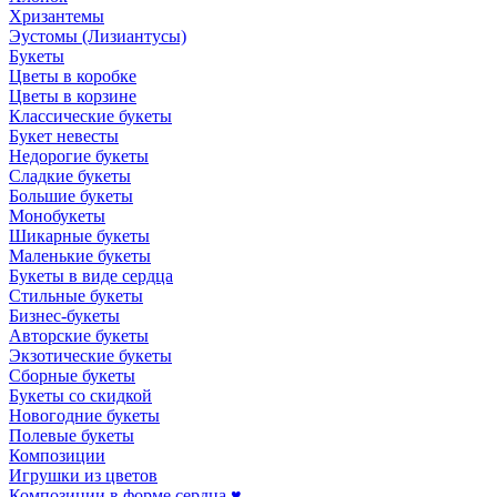
Хризантемы
Эустомы (Лизиантусы)
Букеты
Цветы в коробке
Цветы в корзине
Классические букеты
Букет невесты
Недорогие букеты
Сладкие букеты
Большие букеты
Монобукеты
Шикарные букеты
Маленькие букеты
Букеты в виде сердца
Стильные букеты
Бизнес-букеты
Авторские букеты
Экзотические букеты
Сборные букеты
Букеты со скидкой
Новогодние букеты
Полевые букеты
Композиции
Игрушки из цветов
Композиции в форме сердца ♥