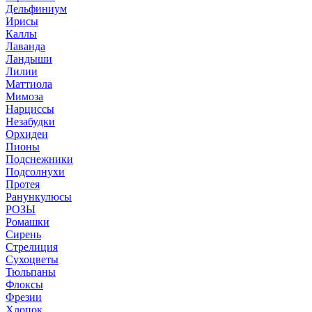
Дельфиниум
Ирисы
Каллы
Лаванда
Ландыши
Лилии
Маттиола
Мимоза
Нарциссы
Незабудки
Орхидеи
Пионы
Подснежники
Подсолнухи
Протея
Ранункулюсы
РОЗЫ
Ромашки
Сирень
Стрелиция
Сухоцветы
Тюльпаны
Флоксы
Фрезии
Хлопок