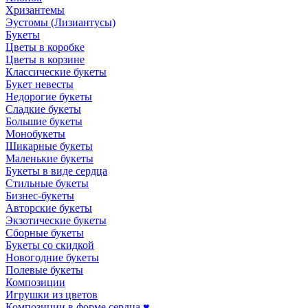
Хризантемы
Эустомы (Лизиантусы)
Букеты
Цветы в коробке
Цветы в корзине
Классические букеты
Букет невесты
Недорогие букеты
Сладкие букеты
Большие букеты
Монобукеты
Шикарные букеты
Маленькие букеты
Букеты в виде сердца
Стильные букеты
Бизнес-букеты
Авторские букеты
Экзотические букеты
Сборные букеты
Букеты со скидкой
Новогодние букеты
Полевые букеты
Композиции
Игрушки из цветов
Композиции в форме сердца ♥