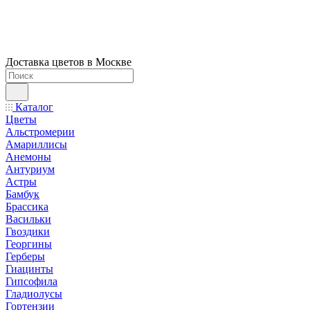
Доставка цветов в Москве
Каталог
Цветы
Альстромерии
Амариллисы
Анемоны
Антуриум
Астры
Бамбук
Брассика
Васильки
Гвоздики
Георгины
Герберы
Гиацинты
Гипсофила
Гладиолусы
Гортензии