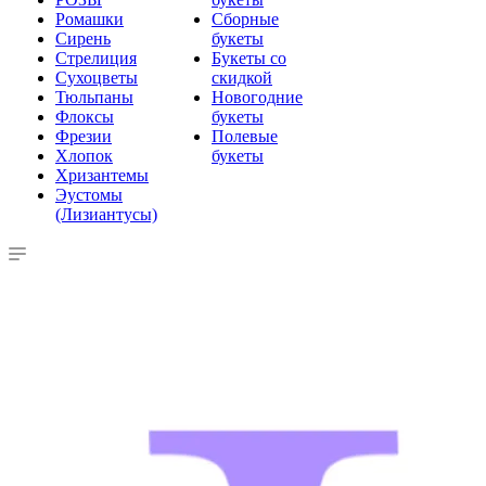
Ромашки
Сборные
Сирень
букеты
Стрелиция
Букеты со
Сухоцветы
скидкой
Тюльпаны
Новогодние
Флоксы
букеты
Фрезии
Полевые
Хлопок
букеты
Хризантемы
Эустомы
(Лизиантусы)