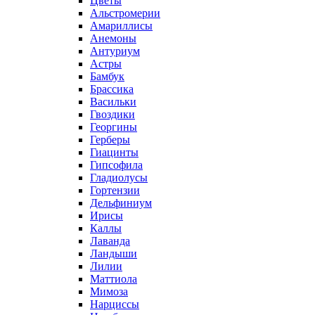
Цветы
Альстромерии
Амариллисы
Анемоны
Антуриум
Астры
Бамбук
Брассика
Васильки
Гвоздики
Георгины
Герберы
Гиацинты
Гипсофила
Гладиолусы
Гортензии
Дельфиниум
Ирисы
Каллы
Лаванда
Ландыши
Лилии
Маттиола
Мимоза
Нарциссы