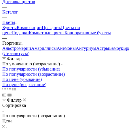
Доставка цветов
—
Каталог
—
Цветы
Букеты
Композиции
Праздник
Цветы по
цене
Подарки
Комнатные цветы
Корпоративные букеты
—
Георгины
Альстромерии
Амариллисы
Анемоны
Антуриум
Астры
Бамбук
Бр
(Лизиантусы)
Фильтр
По умолчанию (возрастание)
По популярности (убывание)
По популярности (возрастание)
По цене (убывание)
По цене (возрастание)
Фильтр
Сортировка
По популярности (возрастание)
Цена