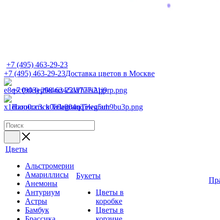
+7 (495) 463-29-23
+7 (495) 463-29-23
Доставка цветов в Москве
+7 (903) 268-62-22
WhatsApp
Написать в Telegram
Telegram
Цветы
Альстромерии
Амариллисы
Букеты
Пр
Анемоны
Антуриум
Цветы в
Астры
коробке
Бамбук
Цветы в
Брассика
корзине