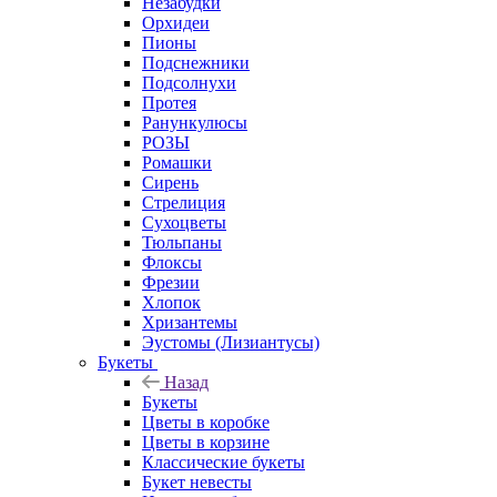
Незабудки
Орхидеи
Пионы
Подснежники
Подсолнухи
Протея
Ранункулюсы
РОЗЫ
Ромашки
Сирень
Стрелиция
Сухоцветы
Тюльпаны
Флоксы
Фрезии
Хлопок
Хризантемы
Эустомы (Лизиантусы)
Букеты
Назад
Букеты
Цветы в коробке
Цветы в корзине
Классические букеты
Букет невесты