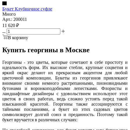
Букет Клубничное суфле
Много
Арт.: 200011
11 620
₽
В корзину
Купить георгины в Москве
Георгины - это цветы, которые сочетают в себе простоту и
идеальность форм. Их высокие стебли, крупные соцветия и
яркий окрас делают их прекрасным акцентом для любой
цветочной композиции. Букеты из георгинов привлекают
внимание своими немного растрепанными, пионовидными
бутонами и воронкоподобными лепестками. Флористы и
ландшафтные дизайнеры с удовольствием используют этот
цветок в своих работах, ведь сложно устоять перед такой
изысканной красотой. Георгины также ассоциируются с
тайными посланиями, а букет из этих садовых цветов
символизирует долгий союз и преданность. Поэтому такой
букет вручается в различных случаях: