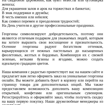
На свадебной церемонии, как букет невесты или бутоньерка
жениха;
Для украшения залов и арок на торжествах и банкетах;
В знак поддержки и дружбы;
В честь именин или юбилея;
Как символ перемен и преодоления трудностей;
На День учителя и другие профессиональные праздники.
Георгины символизируют добродетельность, поэтому они
являются отличным подарком для уважаемых людей, которым
вы хотите выразить свои восхищение и признательность.
Осенние георгины радуют богатством оттенков,
варьирующихся от нежных пастельных до насыщенных
фиолетовых, желтых и бордовых. Комбинируя их с свежей
зеленью, ветками бузины и ягодами, можно создать
идеальную градацию цветов.
Наша компания с радостью приветствует вас на нашем сайте и
предлагает вам легко оформить заказ на уникальные георгины
онлайн. Вы можете добавить букет в корзину или перейти на
страницу товара для дополнительных опций. Мы также
предоставляем возможность дополнить вашу композицию
открыткой, конфетами или оригинальным сувениром.
Регистрируйтесь и оформляйте заказ, чтобы получить скидку
на вашу первую покупку. Наши дружелюбные менеджеры из