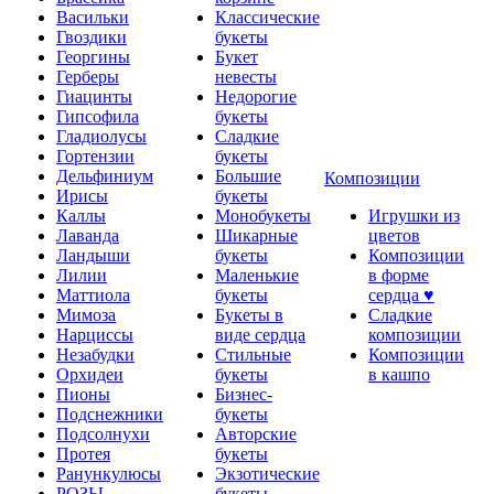
Васильки
Классические
Гвоздики
букеты
Георгины
Букет
Герберы
невесты
Гиацинты
Недорогие
Гипсофила
букеты
Гладиолусы
Сладкие
Гортензии
букеты
Дельфиниум
Большие
Композиции
Ирисы
букеты
Каллы
Монобукеты
Игрушки из
Лаванда
Шикарные
цветов
Ландыши
букеты
Композиции
Лилии
Маленькие
в форме
Маттиола
букеты
сердца ♥
Мимоза
Букеты в
Сладкие
Нарциссы
виде сердца
композиции
Незабудки
Стильные
Композиции
Орхидеи
букеты
в кашпо
Пионы
Бизнес-
Подснежники
букеты
Подсолнухи
Авторские
Протея
букеты
Ранункулюсы
Экзотические
РОЗЫ
букеты