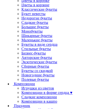
Цветы в коробке
Цветы в корзине
Классические букеты
Букет невесты
Недорогие букеты
Сладкие букеты
Большие букеты
Монобукеты
Шикарные букеты
Маленькие букеты
Букеты в виде сердца
Стильные букеты
Бизнес-букеты
Авторские букеты
Экзотические букеты
Сборные букеты
Букеты со скидкой
Новогодние букеты
Полевые букеты
Композиции
Игрушки из цветов
Композиции в форме сердца ♥
Сладкие композиции
Композиции в кашпо
Праздник