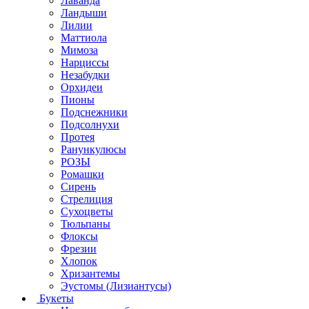
Лаванда
Ландыши
Лилии
Маттиола
Мимоза
Нарциссы
Незабудки
Орхидеи
Пионы
Подснежники
Подсолнухи
Протея
Ранункулюсы
РОЗЫ
Ромашки
Сирень
Стрелиция
Сухоцветы
Тюльпаны
Флоксы
Фрезии
Хлопок
Хризантемы
Эустомы (Лизиантусы)
Букеты