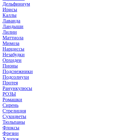
Дельфиниум
Ирисы
Каллы
Лаванда
Ландыши
Лилии
Маттиола
Мимоза
Нарциссы
Незабудки
Орхидеи
Пионы
Подснежники
Подсолнухи
Протея
Ранункулюсы
РОЗЫ
Ромашки
Сирень
Стрелиция
Сухоцветы
Тюльпаны
Флоксы
Фрезии
Хлопок