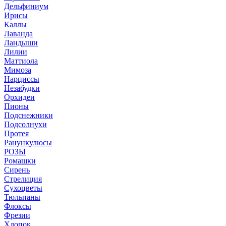
Дельфиниум
Ирисы
Каллы
Лаванда
Ландыши
Лилии
Маттиола
Мимоза
Нарциссы
Незабудки
Орхидеи
Пионы
Подснежники
Подсолнухи
Протея
Ранункулюсы
РОЗЫ
Ромашки
Сирень
Стрелиция
Сухоцветы
Тюльпаны
Флоксы
Фрезии
Хлопок