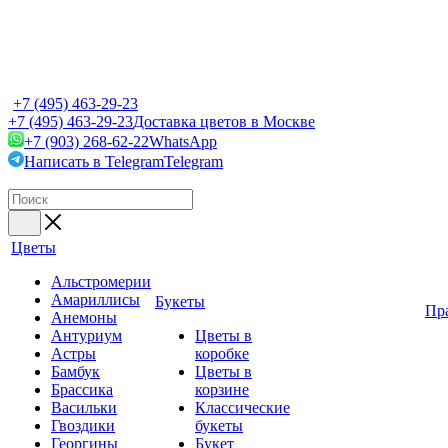
+7 (495) 463-29-23
+7 (495) 463-29-23
Доставка цветов в Москве
+7 (903) 268-62-22
WhatsApp
Написать в Telegram
Telegram
Цветы
Альстромерии
Амариллисы
Букеты
Пр
Анемоны
Антуриум
Цветы в
Астры
коробке
Бамбук
Цветы в
Брассика
корзине
Васильки
Классические
Гвоздики
букеты
Георгины
Букет