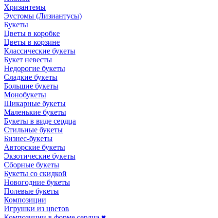
Хризантемы
Эустомы (Лизиантусы)
Букеты
Цветы в коробке
Цветы в корзине
Классические букеты
Букет невесты
Недорогие букеты
Сладкие букеты
Большие букеты
Монобукеты
Шикарные букеты
Маленькие букеты
Букеты в виде сердца
Стильные букеты
Бизнес-букеты
Авторские букеты
Экзотические букеты
Сборные букеты
Букеты со скидкой
Новогодние букеты
Полевые букеты
Композиции
Игрушки из цветов
Композиции в форме сердца ♥