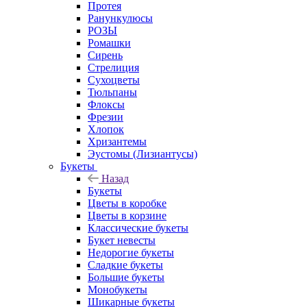
Протея
Ранункулюсы
РОЗЫ
Ромашки
Сирень
Стрелиция
Сухоцветы
Тюльпаны
Флоксы
Фрезии
Хлопок
Хризантемы
Эустомы (Лизиантусы)
Букеты
Назад
Букеты
Цветы в коробке
Цветы в корзине
Классические букеты
Букет невесты
Недорогие букеты
Сладкие букеты
Большие букеты
Монобукеты
Шикарные букеты