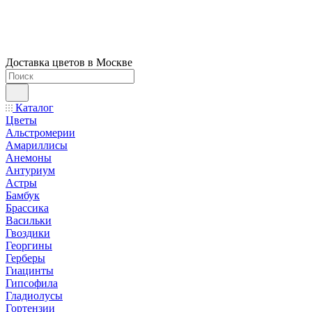
Доставка цветов в Москве
Каталог
Цветы
Альстромерии
Амариллисы
Анемоны
Антуриум
Астры
Бамбук
Брассика
Васильки
Гвоздики
Георгины
Герберы
Гиацинты
Гипсофила
Гладиолусы
Гортензии