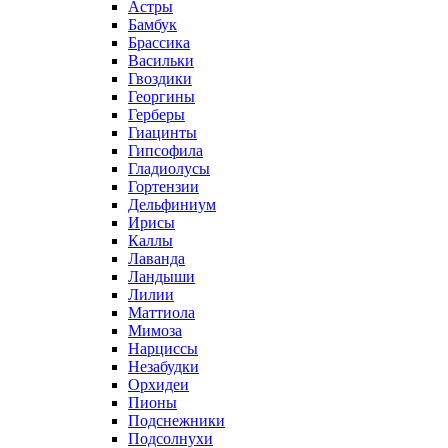
Астры
Бамбук
Брассика
Васильки
Гвоздики
Георгины
Герберы
Гиацинты
Гипсофила
Гладиолусы
Гортензии
Дельфиниум
Ирисы
Каллы
Лаванда
Ландыши
Лилии
Маттиола
Мимоза
Нарциссы
Незабудки
Орхидеи
Пионы
Подснежники
Подсолнухи