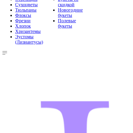
Сухоцветы
скидкой
Тюльпаны
Новогодние
Флоксы
букеты
Фрезии
Полевые
Хлопок
букеты
Хризантемы
Эустомы
(Лизиантусы)