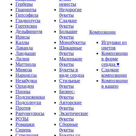
Герберы
невесты
Гиацинты
Недорогие
Гипсофила
букеты
Гладиолусы
Сладкие
Гортензии
букеты
Дельфиниум
Большие
Композиции
Ирисы
букеты
Каллы
Монобукеты
Игрушки из
Лаванда
Шикарные
цветов
Ландыши
букеты
Композиции
Лилии
Маленькие
в форме
Маттиола
букеты
сердца ♥
Мимоза
Букеты в
Сладкие
Нарциссы
виде сердца
композиции
Незабудки
Стильные
Композиции
Орхидеи
букеты
в кашпо
Пионы
Бизнес-
Подснежники
букеты
Подсолнухи
Авторские
Протея
букеты
Ранункулюсы
Экзотические
РОЗЫ
букеты
Ромашки
Сборные
Сирень
букеты
Стрелиция
Букеты со