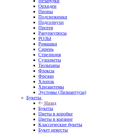
Незабудки
Орхидеи
Пионы
Подснежники
Подсолнухи
Протея
Ранункулюсы
РОЗЫ
Ромашки
Сирень
Стрелиция
Сухоцветы
Тюльпаны
Флоксы
Фрезии
Хлопок
Хризантемы
Эустомы (Лизиантусы)
Букеты
Назад
Букеты
Цветы в коробке
Цветы в корзине
Классические букеты
Букет невесты