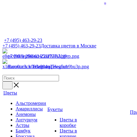
+7 (495) 463-29-23
+7 (495) 463-29-23
Доставка цветов в Москве
+7 (903) 268-62-22
WhatsApp
Написать в Telegram
Telegram
Цветы
Альстромерии
Амариллисы
Букеты
Пр
Анемоны
Антуриум
Цветы в
Астры
коробке
Бамбук
Цветы в
Брассика
корзине