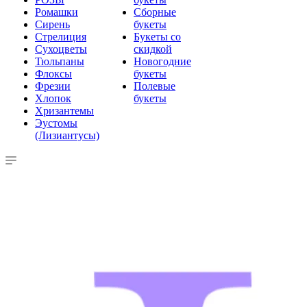
Ромашки
Сборные
Сирень
букеты
Стрелиция
Букеты со
Сухоцветы
скидкой
Тюльпаны
Новогодние
Флоксы
букеты
Фрезии
Полевые
Хлопок
букеты
Хризантемы
Эустомы
(Лизиантусы)