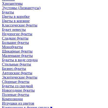
Хризантемы
Эустомы (Лизиантусы)
Букеты
Цветы в коробке
Цветы в корзине
Классические букеты
Букет невесты
Недорогие букеты
Сладкие букеты
Большие букеты
Монобукеты
Шикарные букеты
Маленькие букеты
Букеты в виде сердца
Стильные букеты
Бизнес-букеты
Авторские букеты
Экзотические букеты
Сборные букеты
Букеты со скидкой
Новогодние букеты
Полевые букеты
Композиции
Игрушки из цветов
Композиции в форме сердца ♥