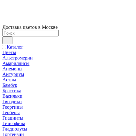
Доставка цветов в Москве
Каталог
Цветы
Альстромерии
Амариллисы
Анемоны
Антуриум
Астры
Бамбук
Брассика
Васильки
Гвоздики
Георгины
Герберы
Гиацинты
Гипсофила
Гладиолусы
Гортензии