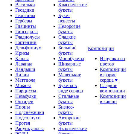
Васильки
Классические
Гвоздики
букеты
Георгины
Букет
Герберы
невесты
Гиацинты
Недорогие
Гипсофила
букеты
Гладиолусы
Сладкие
Гортензии
букеты
Дельфиниум
Большие
Композиции
Ирисы
букеты
Каллы
Монобукеты
Игрушки из
Лаванда
Шикарные
цветов
Ландыши
букеты
Композиции
Лилии
Маленькие
в форме
Маттиола
букеты
сердца ♥
Мимоза
Букеты в
Сладкие
Нарциссы
виде сердца
композиции
Незабудки
Стильные
Композиции
Орхидеи
букеты
в кашпо
Пионы
Бизнес-
Подснежники
букеты
Подсолнухи
Авторские
Протея
букеты
Ранункулюсы
Экзотические
РОЗЫ
букеты