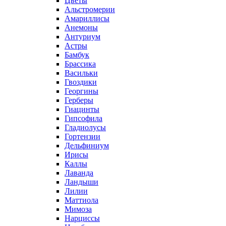
Цветы
Альстромерии
Амариллисы
Анемоны
Антуриум
Астры
Бамбук
Брассика
Васильки
Гвоздики
Георгины
Герберы
Гиацинты
Гипсофила
Гладиолусы
Гортензии
Дельфиниум
Ирисы
Каллы
Лаванда
Ландыши
Лилии
Маттиола
Мимоза
Нарциссы