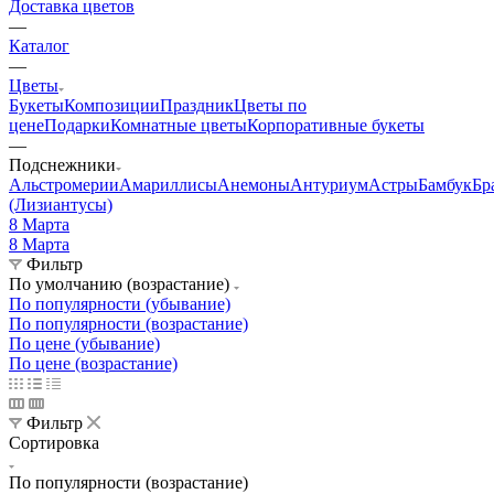
Доставка цветов
—
Каталог
—
Цветы
Букеты
Композиции
Праздник
Цветы по
цене
Подарки
Комнатные цветы
Корпоративные букеты
—
Подснежники
Альстромерии
Амариллисы
Анемоны
Антуриум
Астры
Бамбук
Бр
(Лизиантусы)
8 Марта
8 Марта
Фильтр
По умолчанию (возрастание)
По популярности (убывание)
По популярности (возрастание)
По цене (убывание)
По цене (возрастание)
Фильтр
Сортировка
По популярности (возрастание)