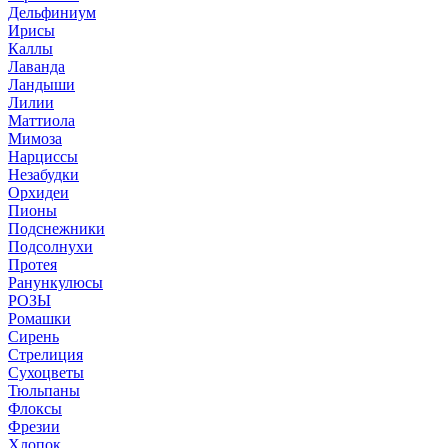
Дельфиниум
Ирисы
Каллы
Лаванда
Ландыши
Лилии
Маттиола
Мимоза
Нарциссы
Незабудки
Орхидеи
Пионы
Подснежники
Подсолнухи
Протея
Ранункулюсы
РОЗЫ
Ромашки
Сирень
Стрелиция
Сухоцветы
Тюльпаны
Флоксы
Фрезии
Хлопок