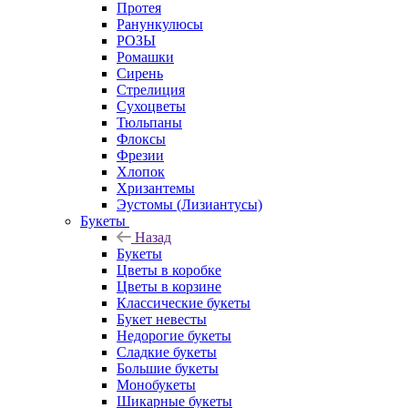
Протея
Ранункулюсы
РОЗЫ
Ромашки
Сирень
Стрелиция
Сухоцветы
Тюльпаны
Флоксы
Фрезии
Хлопок
Хризантемы
Эустомы (Лизиантусы)
Букеты
Назад
Букеты
Цветы в коробке
Цветы в корзине
Классические букеты
Букет невесты
Недорогие букеты
Сладкие букеты
Большие букеты
Монобукеты
Шикарные букеты