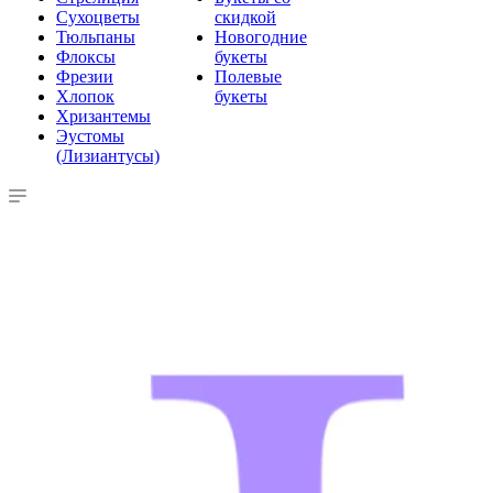
Сухоцветы
скидкой
Тюльпаны
Новогодние
Флоксы
букеты
Фрезии
Полевые
Хлопок
букеты
Хризантемы
Эустомы
(Лизиантусы)