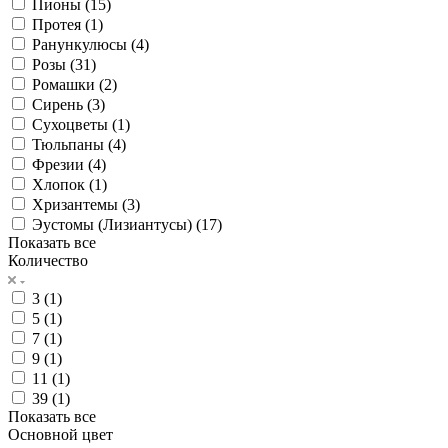
Пионы (
15
)
Протея (
1
)
Ранункулюсы (
4
)
Розы (
31
)
Ромашки (
2
)
Сирень (
3
)
Сухоцветы (
1
)
Тюльпаны (
4
)
Фрезии (
4
)
Хлопок (
1
)
Хризантемы (
3
)
Эустомы (Лизиантусы) (
17
)
Показать все
Количество
3 (
1
)
5 (
1
)
7 (
1
)
9 (
1
)
11 (
1
)
39 (
1
)
Показать все
Основной цвет