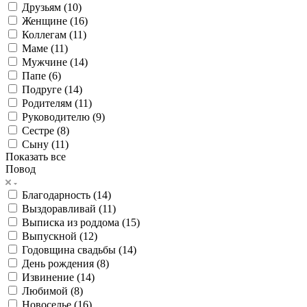
Друзьям (
10
)
Женщине (
16
)
Коллегам (
11
)
Маме (
11
)
Мужчине (
14
)
Папе (
6
)
Подруге (
14
)
Родителям (
11
)
Руководителю (
9
)
Сестре (
8
)
Сыну (
11
)
Показать все
Повод
Благодарность (
14
)
Выздоравливай (
11
)
Выписка из роддома (
15
)
Выпускной (
12
)
Годовщина свадьбы (
14
)
День рождения (
8
)
Извинение (
14
)
Любимой (
8
)
Новоселье (
16
)