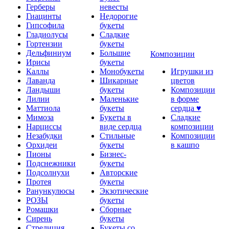
Герберы
невесты
Гиацинты
Недорогие
Гипсофила
букеты
Гладиолусы
Сладкие
Гортензии
букеты
Дельфиниум
Большие
Композиции
Ирисы
букеты
Каллы
Монобукеты
Игрушки из
Лаванда
Шикарные
цветов
Ландыши
букеты
Композиции
Лилии
Маленькие
в форме
Маттиола
букеты
сердца ♥
Мимоза
Букеты в
Сладкие
Нарциссы
виде сердца
композиции
Незабудки
Стильные
Композиции
Орхидеи
букеты
в кашпо
Пионы
Бизнес-
Подснежники
букеты
Подсолнухи
Авторские
Протея
букеты
Ранункулюсы
Экзотические
РОЗЫ
букеты
Ромашки
Сборные
Сирень
букеты
Стрелиция
Букеты со