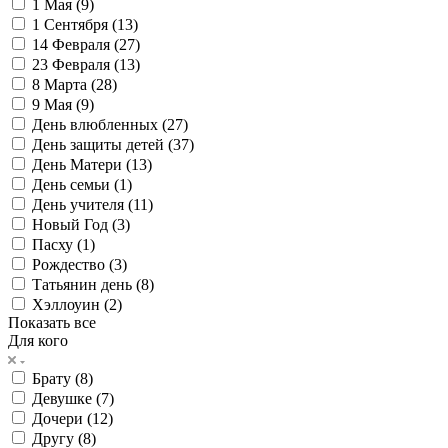
1 Мая (
9
)
1 Сентября (
13
)
14 Февраля (
27
)
23 Февраля (
13
)
8 Марта (
28
)
9 Мая (
9
)
День влюбленных (
27
)
День защиты детей (
37
)
День Матери (
13
)
День семьи (
1
)
День учителя (
11
)
Новый Год (
3
)
Пасху (
1
)
Рождество (
3
)
Татьянин день (
8
)
Хэллоуин (
2
)
Показать все
Для кого
Брату (
8
)
Девушке (
7
)
Дочери (
12
)
Другу (
8
)