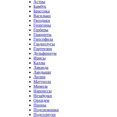
Астры
Бамбук
Брассика
Васильки
Гвоздики
Георгины
Герберы
Гиацинты
Гипсофила
Гладиолусы
Гортензии
Дельфиниум
Ирисы
Каллы
Лаванда
Ландыши
Лилии
Маттиола
Мимоза
Нарциссы
Незабудки
Орхидеи
Пионы
Подснежники
Подсолнухи