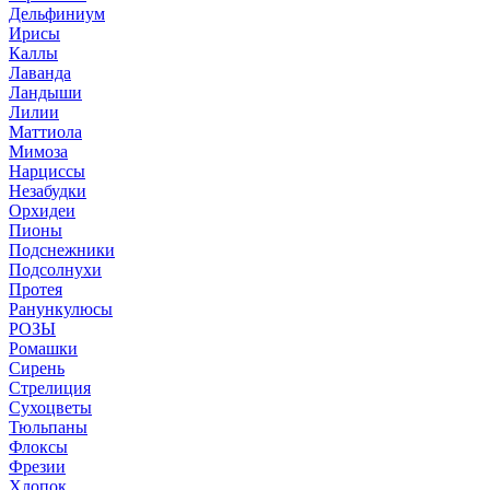
Дельфиниум
Ирисы
Каллы
Лаванда
Ландыши
Лилии
Маттиола
Мимоза
Нарциссы
Незабудки
Орхидеи
Пионы
Подснежники
Подсолнухи
Протея
Ранункулюсы
РОЗЫ
Ромашки
Сирень
Стрелиция
Сухоцветы
Тюльпаны
Флоксы
Фрезии
Хлопок