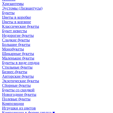
Хризантемы
Эустомы (Лизиантусы)
Букеты
Цветы в коробке
Цветы в корзине
Классические букеты
Букет невесты
Недорогие букеты
Сладкие букеты
Большие букеты
Монобукеты
Шикарные букеты
Маленькие букеты
Букеты в виде сердца
Стильные букеты
Бизнес-букеты
Авторские букеты
Экзотические букеты
Сборные букеты
Букеты со скидкой
Новогодние букеты
Полевые букеты
Композиции
Игрушки из цветов
Композиции в форме сердца ♥