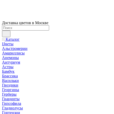
Доставка цветов в Москве
Каталог
Цветы
Альстромерии
Амариллисы
Анемоны
Антуриум
Астры
Бамбук
Брассика
Васильки
Гвоздики
Георгины
Герберы
Гиацинты
Гипсофила
Гладиолусы
Гортензии