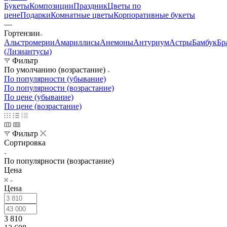
Букеты
Композиции
Праздник
Цветы по
цене
Подарки
Комнатные цветы
Корпоративные букеты
—
Гортензии
Альстромерии
Амариллисы
Анемоны
Антуриум
Астры
Бамбук
Бр
(Лизиантусы)
Фильтр
По умолчанию (возрастание)
По популярности (убывание)
По популярности (возрастание)
По цене (убывание)
По цене (возрастание)
Фильтр
Сортировка
По популярности (возрастание)
Цена
Цена
3 810