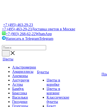
+7 (495) 463-29-23
+7 (495) 463-29-23
Доставка цветов в Москве
+7 (903) 268-62-22
WhatsApp
Написать в Telegram
Telegram
Цветы
Альстромерии
Амариллисы
Букеты
Пр
Анемоны
Антуриум
Цветы в
Астры
коробке
Бамбук
Цветы в
Брассика
корзине
Васильки
Классические
Гвоздики
букеты
Георгины
Букет