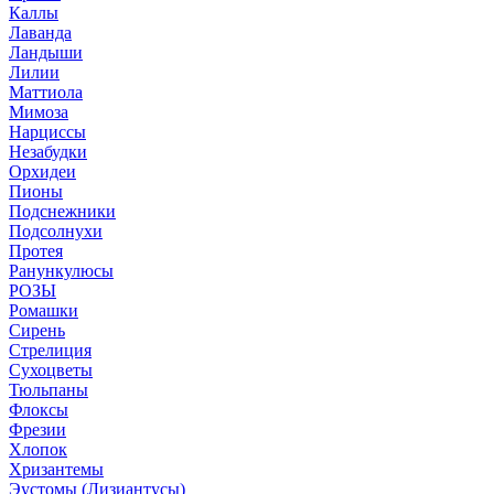
Каллы
Лаванда
Ландыши
Лилии
Маттиола
Мимоза
Нарциссы
Незабудки
Орхидеи
Пионы
Подснежники
Подсолнухи
Протея
Ранункулюсы
РОЗЫ
Ромашки
Сирень
Стрелиция
Сухоцветы
Тюльпаны
Флоксы
Фрезии
Хлопок
Хризантемы
Эустомы (Лизиантусы)