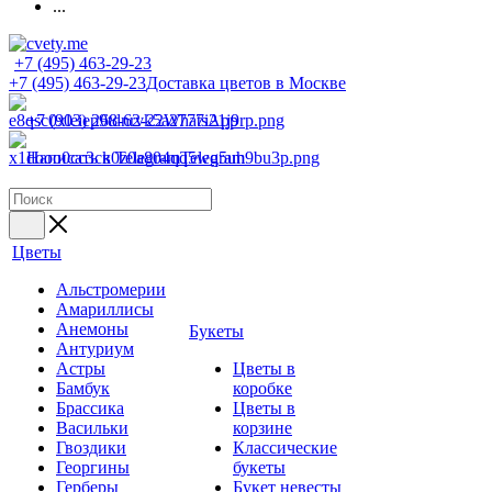
...
+7 (495) 463-29-23
+7 (495) 463-29-23
Доставка цветов в Москве
+7 (903) 268-62-22
WhatsApp
Написать в Telegram
Telegram
Цветы
Альстромерии
Амариллисы
Анемоны
Букеты
Антуриум
Астры
Цветы в
Бамбук
коробке
Брассика
Цветы в
Васильки
корзине
Гвоздики
Классические
Георгины
букеты
Герберы
Букет невесты