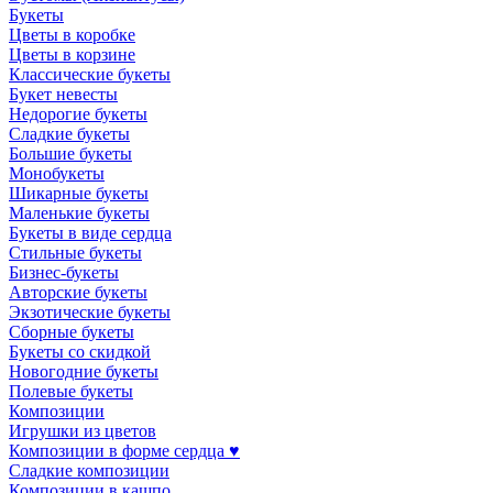
Букеты
Цветы в коробке
Цветы в корзине
Классические букеты
Букет невесты
Недорогие букеты
Сладкие букеты
Большие букеты
Монобукеты
Шикарные букеты
Маленькие букеты
Букеты в виде сердца
Стильные букеты
Бизнес-букеты
Авторские букеты
Экзотические букеты
Сборные букеты
Букеты со скидкой
Новогодние букеты
Полевые букеты
Композиции
Игрушки из цветов
Композиции в форме сердца ♥
Сладкие композиции
Композиции в кашпо