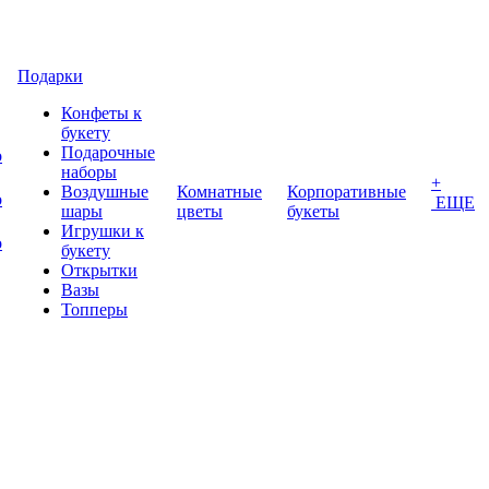
Подарки
Конфеты к
букету
Подарочные
о
наборы
+
Воздушные
Комнатные
Корпоративные
о
ЕЩЕ
шары
цветы
букеты
Игрушки к
о
букету
Открытки
Вазы
Топперы