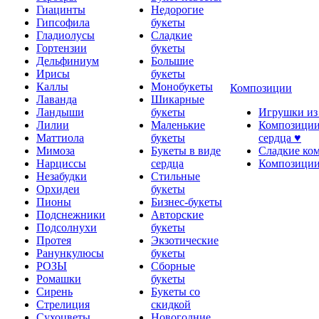
Гиацинты
Недорогие
Гипсофила
букеты
Гладиолусы
Сладкие
Гортензии
букеты
Дельфиниум
Большие
Ирисы
букеты
Каллы
Монобукеты
Композиции
Лаванда
Шикарные
Ландыши
букеты
Игрушки из
Лилии
Маленькие
Композиции
Маттиола
букеты
сердца ♥
Мимоза
Букеты в виде
Сладкие ко
Нарциссы
сердца
Композиции
Незабудки
Стильные
Орхидеи
букеты
Пионы
Бизнес-букеты
Подснежники
Авторские
Подсолнухи
букеты
Протея
Экзотические
Ранункулюсы
букеты
РОЗЫ
Сборные
Ромашки
букеты
Сирень
Букеты со
Стрелиция
скидкой
Сухоцветы
Новогодние