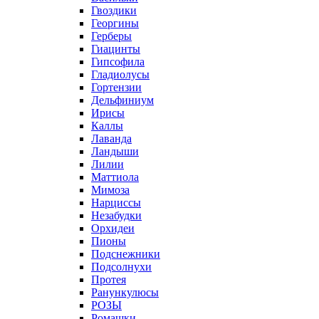
Гвоздики
Георгины
Герберы
Гиацинты
Гипсофила
Гладиолусы
Гортензии
Дельфиниум
Ирисы
Каллы
Лаванда
Ландыши
Лилии
Маттиола
Мимоза
Нарциссы
Незабудки
Орхидеи
Пионы
Подснежники
Подсолнухи
Протея
Ранункулюсы
РОЗЫ
Ромашки