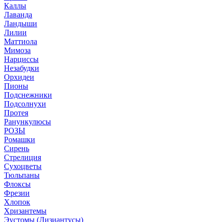
Каллы
Лаванда
Ландыши
Лилии
Маттиола
Мимоза
Нарциссы
Незабудки
Орхидеи
Пионы
Подснежники
Подсолнухи
Протея
Ранункулюсы
РОЗЫ
Ромашки
Сирень
Стрелиция
Сухоцветы
Тюльпаны
Флоксы
Фрезии
Хлопок
Хризантемы
Эустомы (Лизиантусы)