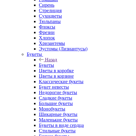
Сирень
Стрелиция
Сухоцветы
Тюльпаны
Флоксы
Фрезии
Хлопок
Хризантемы
Эустомы (Лизиантусы)
Букеты
Назад
Букеты
Цветы в коробке
Цветы в корзине
Классические букеты
Букет невесты
Недорогие букеты
Сладкие букеты
Большие букеты
Монобукеты
Шикарные букеты
Маленькие букеты
Букеты в виде сердца
Стильные букеты