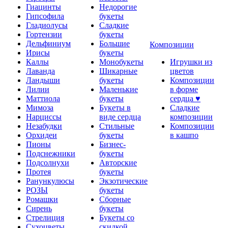
Гиацинты
Недорогие
Гипсофила
букеты
Гладиолусы
Сладкие
Гортензии
букеты
Дельфиниум
Большие
Композиции
Ирисы
букеты
Каллы
Монобукеты
Игрушки из
Лаванда
Шикарные
цветов
Ландыши
букеты
Композиции
Лилии
Маленькие
в форме
Маттиола
букеты
сердца ♥
Мимоза
Букеты в
Сладкие
Нарциссы
виде сердца
композиции
Незабудки
Стильные
Композиции
Орхидеи
букеты
в кашпо
Пионы
Бизнес-
Подснежники
букеты
Подсолнухи
Авторские
Протея
букеты
Ранункулюсы
Экзотические
РОЗЫ
букеты
Ромашки
Сборные
Сирень
букеты
Стрелиция
Букеты со
Сухоцветы
скидкой