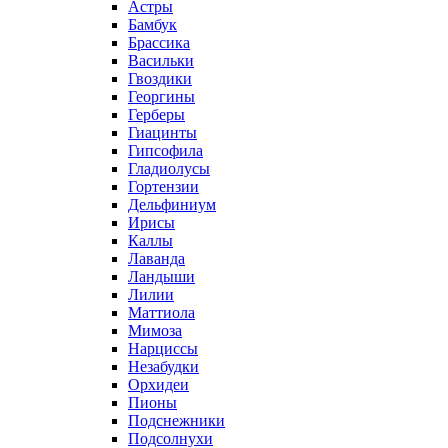
Астры
Бамбук
Брассика
Васильки
Гвоздики
Георгины
Герберы
Гиацинты
Гипсофила
Гладиолусы
Гортензии
Дельфиниум
Ирисы
Каллы
Лаванда
Ландыши
Лилии
Маттиола
Мимоза
Нарциссы
Незабудки
Орхидеи
Пионы
Подснежники
Подсолнухи