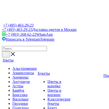
+7 (495) 463-29-23
+7 (495) 463-29-23
Доставка цветов в Москве
+7 (903) 268-62-22
WhatsApp
Написать в Telegram
Telegram
Цветы
Альстромерии
Амариллисы
Букеты
Пр
Анемоны
Антуриум
Цветы в
Астры
коробке
Бамбук
Цветы в
Брассика
корзине
Васильки
Классические
Гвоздики
букеты
Георгины
Букет