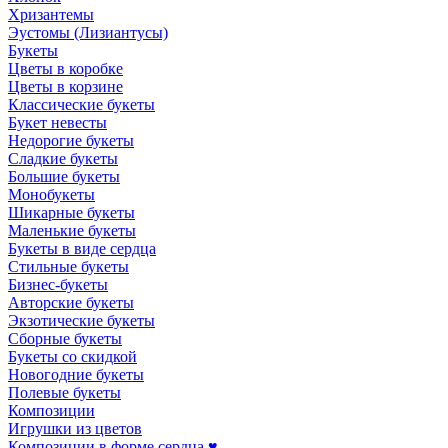
Хризантемы
Эустомы (Лизиантусы)
Букеты
Цветы в коробке
Цветы в корзине
Классические букеты
Букет невесты
Недорогие букеты
Сладкие букеты
Большие букеты
Монобукеты
Шикарные букеты
Маленькие букеты
Букеты в виде сердца
Стильные букеты
Бизнес-букеты
Авторские букеты
Экзотические букеты
Сборные букеты
Букеты со скидкой
Новогодние букеты
Полевые букеты
Композиции
Игрушки из цветов
Композиции в форме сердца ♥