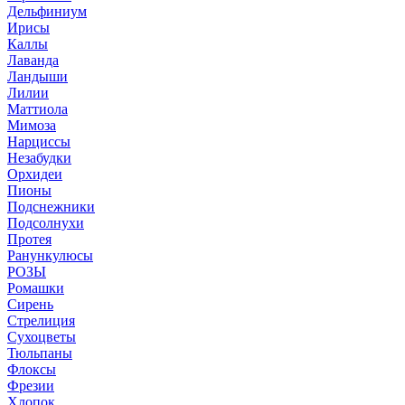
Дельфиниум
Ирисы
Каллы
Лаванда
Ландыши
Лилии
Маттиола
Мимоза
Нарциссы
Незабудки
Орхидеи
Пионы
Подснежники
Подсолнухи
Протея
Ранункулюсы
РОЗЫ
Ромашки
Сирень
Стрелиция
Сухоцветы
Тюльпаны
Флоксы
Фрезии
Хлопок