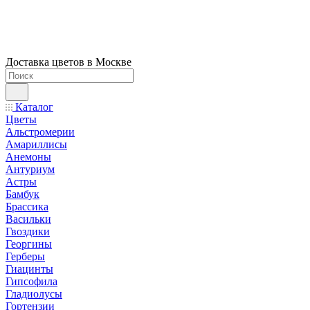
Доставка цветов в Москве
Каталог
Цветы
Альстромерии
Амариллисы
Анемоны
Антуриум
Астры
Бамбук
Брассика
Васильки
Гвоздики
Георгины
Герберы
Гиацинты
Гипсофила
Гладиолусы
Гортензии