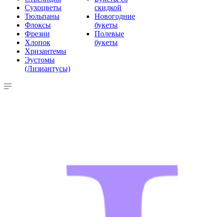
Сухоцветы
скидкой
Тюльпаны
Новогодние
Флоксы
букеты
Фрезии
Полевые
Хлопок
букеты
Хризантемы
Эустомы
(Лизиантусы)