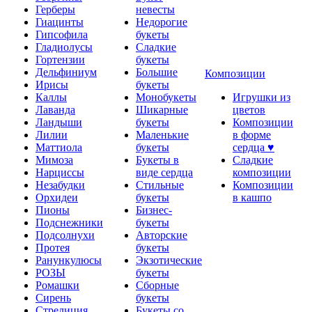
Герберы
невесты
Гиацинты
Недорогие
Гипсофила
букеты
Гладиолусы
Сладкие
Гортензии
букеты
Дельфиниум
Большие
Композиции
Ирисы
букеты
Каллы
Монобукеты
Игрушки из
Лаванда
Шикарные
цветов
Ландыши
букеты
Композиции
Лилии
Маленькие
в форме
Маттиола
букеты
сердца ♥
Мимоза
Букеты в
Сладкие
Нарциссы
виде сердца
композиции
Незабудки
Стильные
Композиции
Орхидеи
букеты
в кашпо
Пионы
Бизнес-
Подснежники
букеты
Подсолнухи
Авторские
Протея
букеты
Ранункулюсы
Экзотические
РОЗЫ
букеты
Ромашки
Сборные
Сирень
букеты
Стрелиция
Букеты со