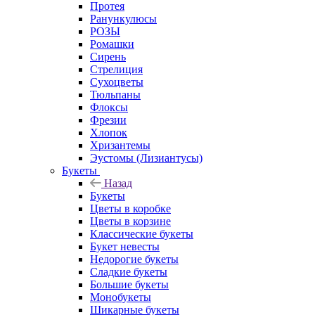
Протея
Ранункулюсы
РОЗЫ
Ромашки
Сирень
Стрелиция
Сухоцветы
Тюльпаны
Флоксы
Фрезии
Хлопок
Хризантемы
Эустомы (Лизиантусы)
Букеты
Назад
Букеты
Цветы в коробке
Цветы в корзине
Классические букеты
Букет невесты
Недорогие букеты
Сладкие букеты
Большие букеты
Монобукеты
Шикарные букеты