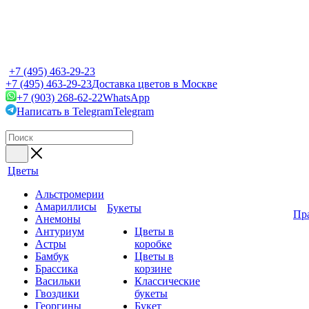
+7 (495) 463-29-23
+7 (495) 463-29-23
Доставка цветов в Москве
+7 (903) 268-62-22
WhatsApp
Написать в Telegram
Telegram
Цветы
Альстромерии
Амариллисы
Букеты
Пр
Анемоны
Антуриум
Цветы в
Астры
коробке
Бамбук
Цветы в
Брассика
корзине
Васильки
Классические
Гвоздики
букеты
Георгины
Букет