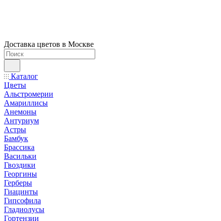
Доставка цветов в Москве
Каталог
Цветы
Альстромерии
Амариллисы
Анемоны
Антуриум
Астры
Бамбук
Брассика
Васильки
Гвоздики
Георгины
Герберы
Гиацинты
Гипсофила
Гладиолусы
Гортензии