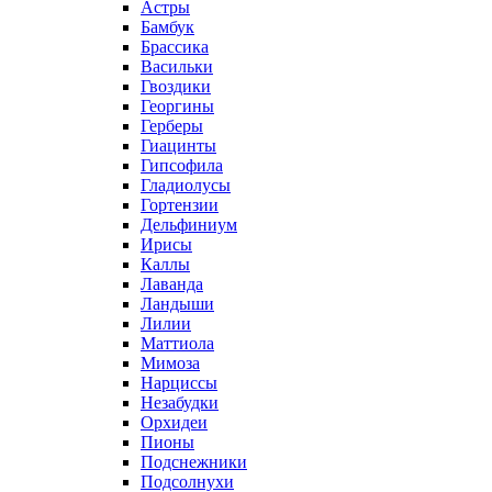
Астры
Бамбук
Брассика
Васильки
Гвоздики
Георгины
Герберы
Гиацинты
Гипсофила
Гладиолусы
Гортензии
Дельфиниум
Ирисы
Каллы
Лаванда
Ландыши
Лилии
Маттиола
Мимоза
Нарциссы
Незабудки
Орхидеи
Пионы
Подснежники
Подсолнухи