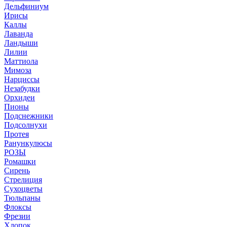
Дельфиниум
Ирисы
Каллы
Лаванда
Ландыши
Лилии
Маттиола
Мимоза
Нарциссы
Незабудки
Орхидеи
Пионы
Подснежники
Подсолнухи
Протея
Ранункулюсы
РОЗЫ
Ромашки
Сирень
Стрелиция
Сухоцветы
Тюльпаны
Флоксы
Фрезии
Хлопок