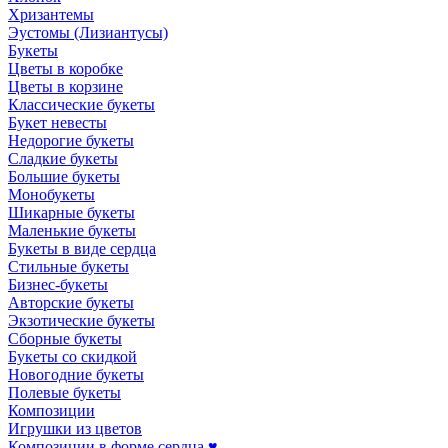
Хризантемы
Эустомы (Лизиантусы)
Букеты
Цветы в коробке
Цветы в корзине
Классические букеты
Букет невесты
Недорогие букеты
Сладкие букеты
Большие букеты
Монобукеты
Шикарные букеты
Маленькие букеты
Букеты в виде сердца
Стильные букеты
Бизнес-букеты
Авторские букеты
Экзотические букеты
Сборные букеты
Букеты со скидкой
Новогодние букеты
Полевые букеты
Композиции
Игрушки из цветов
Композиции в форме сердца ♥