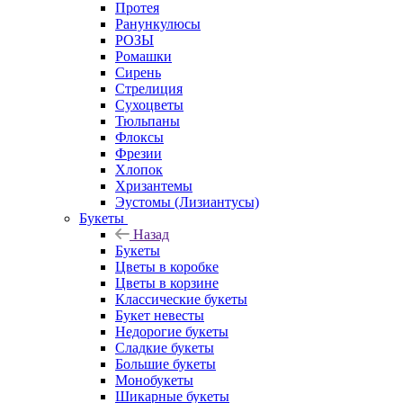
Протея
Ранункулюсы
РОЗЫ
Ромашки
Сирень
Стрелиция
Сухоцветы
Тюльпаны
Флоксы
Фрезии
Хлопок
Хризантемы
Эустомы (Лизиантусы)
Букеты
Назад
Букеты
Цветы в коробке
Цветы в корзине
Классические букеты
Букет невесты
Недорогие букеты
Сладкие букеты
Большие букеты
Монобукеты
Шикарные букеты