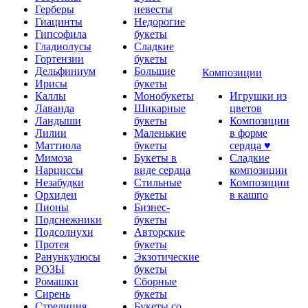
Герберы
невесты
Гиацинты
Недорогие
Гипсофила
букеты
Гладиолусы
Сладкие
Гортензии
букеты
Дельфиниум
Большие
Композиции
Ирисы
букеты
Каллы
Монобукеты
Игрушки из
Лаванда
Шикарные
цветов
Ландыши
букеты
Композиции
Лилии
Маленькие
в форме
Маттиола
букеты
сердца ♥
Мимоза
Букеты в
Сладкие
Нарциссы
виде сердца
композиции
Незабудки
Стильные
Композиции
Орхидеи
букеты
в кашпо
Пионы
Бизнес-
Подснежники
букеты
Подсолнухи
Авторские
Протея
букеты
Ранункулюсы
Экзотические
РОЗЫ
букеты
Ромашки
Сборные
Сирень
букеты
Стрелиция
Букеты со