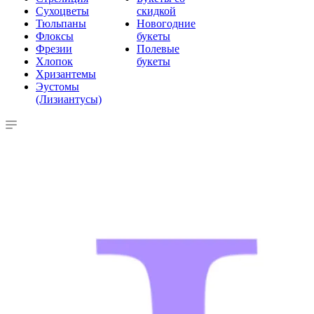
Сухоцветы
скидкой
Тюльпаны
Новогодние
Флоксы
букеты
Фрезии
Полевые
Хлопок
букеты
Хризантемы
Эустомы
(Лизиантусы)