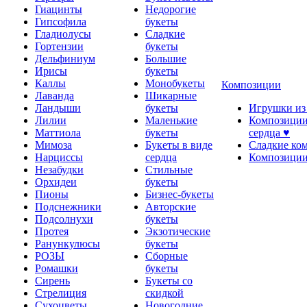
Гиацинты
Недорогие
Гипсофила
букеты
Гладиолусы
Сладкие
Гортензии
букеты
Дельфиниум
Большие
Ирисы
букеты
Каллы
Монобукеты
Композиции
Лаванда
Шикарные
Ландыши
букеты
Игрушки из
Лилии
Маленькие
Композиции
Маттиола
букеты
сердца ♥
Мимоза
Букеты в виде
Сладкие ко
Нарциссы
сердца
Композиции
Незабудки
Стильные
Орхидеи
букеты
Пионы
Бизнес-букеты
Подснежники
Авторские
Подсолнухи
букеты
Протея
Экзотические
Ранункулюсы
букеты
РОЗЫ
Сборные
Ромашки
букеты
Сирень
Букеты со
Стрелиция
скидкой
Сухоцветы
Новогодние