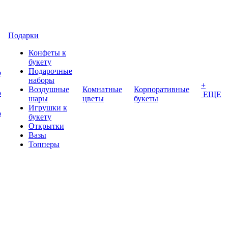
Подарки
Конфеты к
букету
Подарочные
о
наборы
+
Воздушные
Комнатные
Корпоративные
о
ЕЩЕ
шары
цветы
букеты
Игрушки к
о
букету
Открытки
Вазы
Топперы