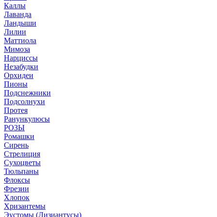
Каллы
Лаванда
Ландыши
Лилии
Маттиола
Мимоза
Нарциссы
Незабудки
Орхидеи
Пионы
Подснежники
Подсолнухи
Протея
Ранункулюсы
РОЗЫ
Ромашки
Сирень
Стрелиция
Сухоцветы
Тюльпаны
Флоксы
Фрезии
Хлопок
Хризантемы
Эустомы (Лизиантусы)