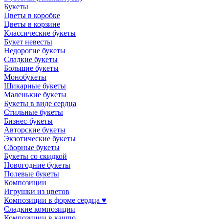
Букеты
Цветы в коробке
Цветы в корзине
Классические букеты
Букет невесты
Недорогие букеты
Сладкие букеты
Большие букеты
Монобукеты
Шикарные букеты
Маленькие букеты
Букеты в виде сердца
Стильные букеты
Бизнес-букеты
Авторские букеты
Экзотические букеты
Сборные букеты
Букеты со скидкой
Новогодние букеты
Полевые букеты
Композиции
Игрушки из цветов
Композиции в форме сердца ♥
Сладкие композиции
Композиции в кашпо