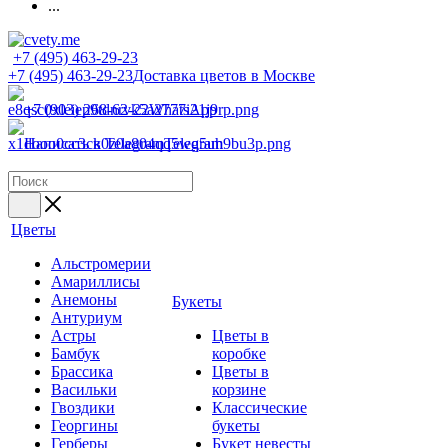
...
+7 (495) 463-29-23
+7 (495) 463-29-23
Доставка цветов в Москве
+7 (903) 268-62-22
WhatsApp
Написать в Telegram
Telegram
Цветы
Альстромерии
Амариллисы
Анемоны
Букеты
Антуриум
Астры
Цветы в
Бамбук
коробке
Брассика
Цветы в
Васильки
корзине
Гвоздики
Классические
Георгины
букеты
Герберы
Букет невесты