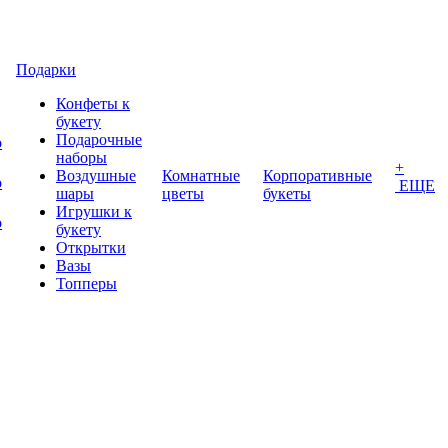
Подарки
Конфеты к
букету
Подарочные
о
наборы
+
Воздушные
Комнатные
Корпоративные
о
ЕЩЕ
шары
цветы
букеты
Игрушки к
о
букету
Открытки
Вазы
Топперы