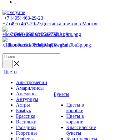
...
+7 (495) 463-29-23
+7 (495) 463-29-23
Доставка цветов в Москве
+7 (903) 268-62-22
WhatsApp
Написать в Telegram
Telegram
Цветы
Альстромерии
Амариллисы
Анемоны
Букеты
Антуриум
Астры
Цветы в
Бамбук
коробке
Брассика
Цветы в
Васильки
корзине
Гвоздики
Классические
Георгины
букеты
Герберы
Букет невесты