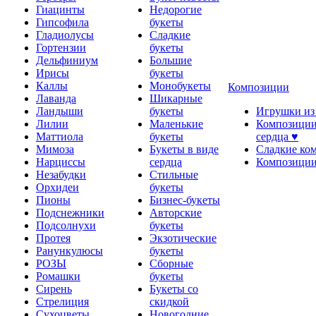
Гиацинты
Недорогие
Гипсофила
букеты
Гладиолусы
Сладкие
Гортензии
букеты
Дельфиниум
Большие
Ирисы
букеты
Каллы
Монобукеты
Композиции
Лаванда
Шикарные
Ландыши
букеты
Игрушки из
Лилии
Маленькие
Композиции
Маттиола
букеты
сердца ♥
Мимоза
Букеты в виде
Сладкие ко
Нарциссы
сердца
Композиции
Незабудки
Стильные
Орхидеи
букеты
Пионы
Бизнес-букеты
Подснежники
Авторские
Подсолнухи
букеты
Протея
Экзотические
Ранункулюсы
букеты
РОЗЫ
Сборные
Ромашки
букеты
Сирень
Букеты со
Стрелиция
скидкой
Сухоцветы
Новогодние