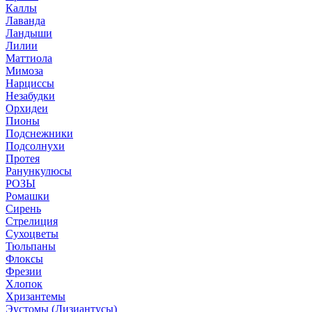
Каллы
Лаванда
Ландыши
Лилии
Маттиола
Мимоза
Нарциссы
Незабудки
Орхидеи
Пионы
Подснежники
Подсолнухи
Протея
Ранункулюсы
РОЗЫ
Ромашки
Сирень
Стрелиция
Сухоцветы
Тюльпаны
Флоксы
Фрезии
Хлопок
Хризантемы
Эустомы (Лизиантусы)