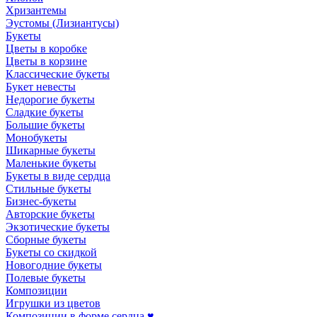
Хризантемы
Эустомы (Лизиантусы)
Букеты
Цветы в коробке
Цветы в корзине
Классические букеты
Букет невесты
Недорогие букеты
Сладкие букеты
Большие букеты
Монобукеты
Шикарные букеты
Маленькие букеты
Букеты в виде сердца
Стильные букеты
Бизнес-букеты
Авторские букеты
Экзотические букеты
Сборные букеты
Букеты со скидкой
Новогодние букеты
Полевые букеты
Композиции
Игрушки из цветов
Композиции в форме сердца ♥