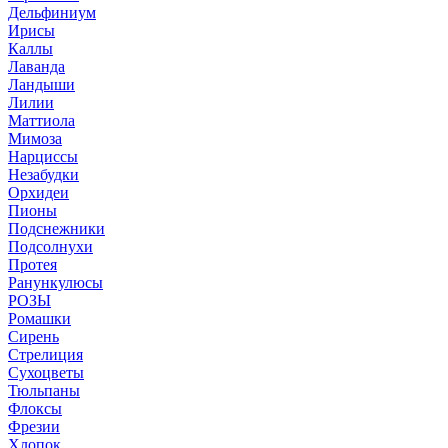
Дельфиниум
Ирисы
Каллы
Лаванда
Ландыши
Лилии
Маттиола
Мимоза
Нарциссы
Незабудки
Орхидеи
Пионы
Подснежники
Подсолнухи
Протея
Ранункулюсы
РОЗЫ
Ромашки
Сирень
Стрелиция
Сухоцветы
Тюльпаны
Флоксы
Фрезии
Хлопок