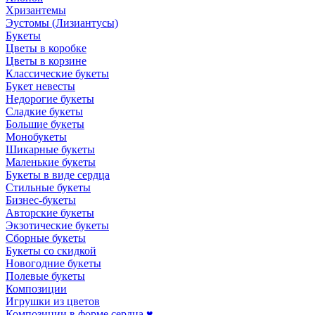
Хризантемы
Эустомы (Лизиантусы)
Букеты
Цветы в коробке
Цветы в корзине
Классические букеты
Букет невесты
Недорогие букеты
Сладкие букеты
Большие букеты
Монобукеты
Шикарные букеты
Маленькие букеты
Букеты в виде сердца
Стильные букеты
Бизнес-букеты
Авторские букеты
Экзотические букеты
Сборные букеты
Букеты со скидкой
Новогодние букеты
Полевые букеты
Композиции
Игрушки из цветов
Композиции в форме сердца ♥