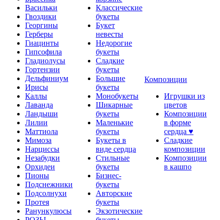
Васильки
Классические
Гвоздики
букеты
Георгины
Букет
Герберы
невесты
Гиацинты
Недорогие
Гипсофила
букеты
Гладиолусы
Сладкие
Гортензии
букеты
Дельфиниум
Большие
Композиции
Ирисы
букеты
Каллы
Монобукеты
Игрушки из
Лаванда
Шикарные
цветов
Ландыши
букеты
Композиции
Лилии
Маленькие
в форме
Маттиола
букеты
сердца ♥
Мимоза
Букеты в
Сладкие
Нарциссы
виде сердца
композиции
Незабудки
Стильные
Композиции
Орхидеи
букеты
в кашпо
Пионы
Бизнес-
Подснежники
букеты
Подсолнухи
Авторские
Протея
букеты
Ранункулюсы
Экзотические
РОЗЫ
букеты