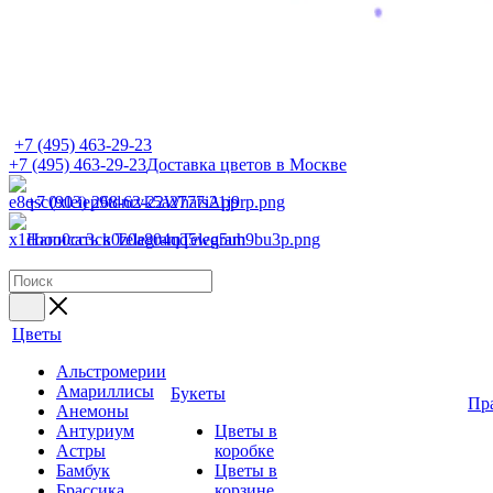
+7 (495) 463-29-23
+7 (495) 463-29-23
Доставка цветов в Москве
+7 (903) 268-62-22
WhatsApp
Написать в Telegram
Telegram
Цветы
Альстромерии
Амариллисы
Букеты
Пр
Анемоны
Антуриум
Цветы в
Астры
коробке
Бамбук
Цветы в
Брассика
корзине