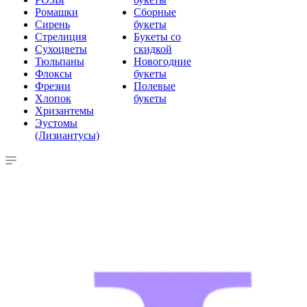
Ромашки
Сборные
Сирень
букеты
Стрелиция
Букеты со
Сухоцветы
скидкой
Тюльпаны
Новогодние
Флоксы
букеты
Фрезии
Полевые
Хлопок
букеты
Хризантемы
Эустомы
(Лизиантусы)