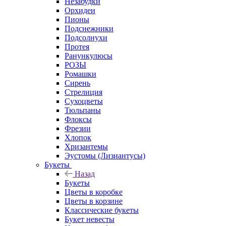
Незабудки
Орхидеи
Пионы
Подснежники
Подсолнухи
Протея
Ранункулюсы
РОЗЫ
Ромашки
Сирень
Стрелиция
Сухоцветы
Тюльпаны
Флоксы
Фрезии
Хлопок
Хризантемы
Эустомы (Лизиантусы)
Букеты
Назад
Букеты
Цветы в коробке
Цветы в корзине
Классические букеты
Букет невесты