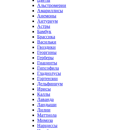
Цветы
Альстромерии
Амариллисы
Анемоны
Антуриум
Астры
Бамбук
Брассика
Васильки
Гвоздики
Георгины
Герберы
Гиацинты
Гипсофила
Гладиолусы
Гортензии
Дельфиниум
Ирисы
Каллы
Лаванда
Ландыши
Лилии
Маттиола
Мимоза
Нарциссы