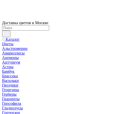
Доставка цветов в Москве
Каталог
Цветы
Альстромерии
Амариллисы
Анемоны
Антуриум
Астры
Бамбук
Брассика
Васильки
Гвоздики
Георгины
Герберы
Гиацинты
Гипсофила
Гладиолусы
Гортензии