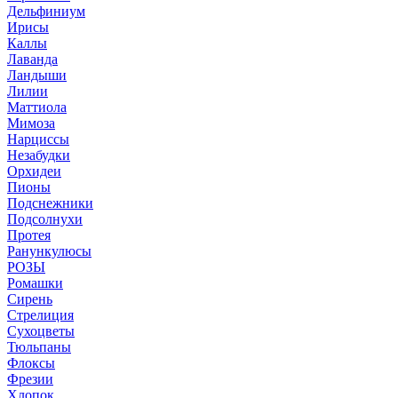
Дельфиниум
Ирисы
Каллы
Лаванда
Ландыши
Лилии
Маттиола
Мимоза
Нарциссы
Незабудки
Орхидеи
Пионы
Подснежники
Подсолнухи
Протея
Ранункулюсы
РОЗЫ
Ромашки
Сирень
Стрелиция
Сухоцветы
Тюльпаны
Флоксы
Фрезии
Хлопок