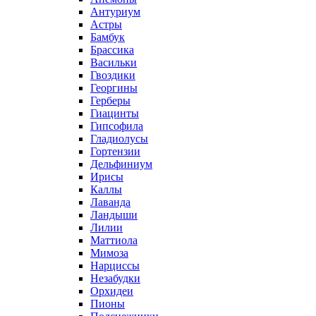
Антуриум
Астры
Бамбук
Брассика
Васильки
Гвоздики
Георгины
Герберы
Гиацинты
Гипсофила
Гладиолусы
Гортензии
Дельфиниум
Ирисы
Каллы
Лаванда
Ландыши
Лилии
Маттиола
Мимоза
Нарциссы
Незабудки
Орхидеи
Пионы