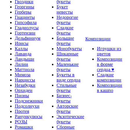
Гвоздики
букеты
Георгины
Букет
Герберы
невесты
Гиацинты
Недорогие
Гипсофила
букеты
Гладиолусы
Сладкие
Гортензии
букеты
Дельфиниум
Большие
Композиции
Ирисы
букеты
Каллы
Монобукеты
Игрушки из
Лаванда
Шикарные
цветов
Ландыши
букеты
Композиции
Лилии
Маленькие
в форме
Маттиола
букеты
сердца ♥
Мимоза
Букеты в
Сладкие
Нарциссы
виде сердца
композиции
Незабудки
Стильные
Композиции
Орхидеи
букеты
в кашпо
Пионы
Бизнес-
Подснежники
букеты
Подсолнухи
Авторские
Протея
букеты
Ранункулюсы
Экзотические
РОЗЫ
букеты
Ромашки
Сборные