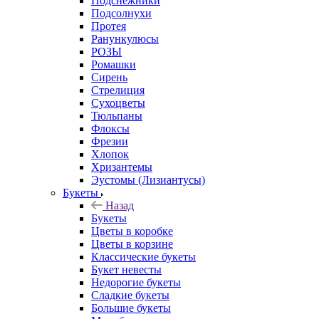
Подснежники
Подсолнухи
Протея
Ранункулюсы
РОЗЫ
Ромашки
Сирень
Стрелиция
Сухоцветы
Тюльпаны
Флоксы
Фрезии
Хлопок
Хризантемы
Эустомы (Лизиантусы)
Букеты
Назад
Букеты
Цветы в коробке
Цветы в корзине
Классические букеты
Букет невесты
Недорогие букеты
Сладкие букеты
Большие букеты