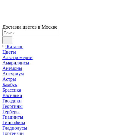
Доставка цветов в Москве
Каталог
Цветы
Альстромерии
Амариллисы
Анемоны
Антуриум
Астры
Бамбук
Брассика
Васильки
Гвоздики
Георгины
Герберы
Гиацинты
Гипсофила
Гладиолусы
Гортензии