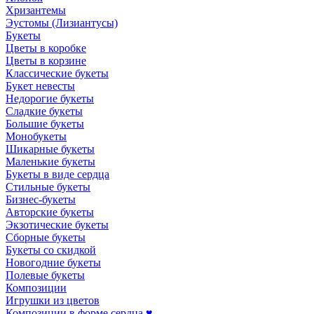
Хризантемы
Эустомы (Лизиантусы)
Букеты
Цветы в коробке
Цветы в корзине
Классические букеты
Букет невесты
Недорогие букеты
Сладкие букеты
Большие букеты
Монобукеты
Шикарные букеты
Маленькие букеты
Букеты в виде сердца
Стильные букеты
Бизнес-букеты
Авторские букеты
Экзотические букеты
Сборные букеты
Букеты со скидкой
Новогодние букеты
Полевые букеты
Композиции
Игрушки из цветов
Композиции в форме сердца ♥