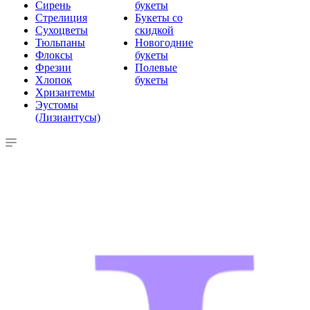
Сирень
букеты
Стрелиция
Букеты со
Сухоцветы
скидкой
Тюльпаны
Новогодние
Флоксы
букеты
Фрезии
Полевые
Хлопок
букеты
Хризантемы
Эустомы
(Лизиантусы)