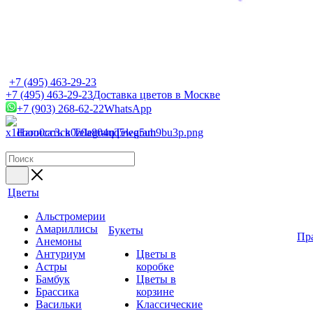
+7 (495) 463-29-23
+7 (495) 463-29-23
Доставка цветов в Москве
+7 (903) 268-62-22
WhatsApp
Написать в Telegram
Telegram
Цветы
Альстромерии
Амариллисы
Букеты
Пр
Анемоны
Антуриум
Цветы в
Астры
коробке
Бамбук
Цветы в
Брассика
корзине
Васильки
Классические