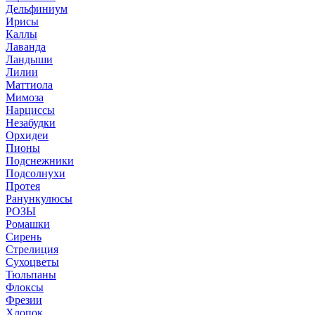
Дельфиниум
Ирисы
Каллы
Лаванда
Ландыши
Лилии
Маттиола
Мимоза
Нарциссы
Незабудки
Орхидеи
Пионы
Подснежники
Подсолнухи
Протея
Ранункулюсы
РОЗЫ
Ромашки
Сирень
Стрелиция
Сухоцветы
Тюльпаны
Флоксы
Фрезии
Хлопок