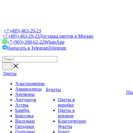
+7 (495) 463-29-23
+7 (495) 463-29-23
Доставка цветов в Москве
+7 (903) 268-62-22
WhatsApp
Написать в Telegram
Telegram
Цветы
Альстромерии
Амариллисы
Букеты
Пр
Анемоны
Антуриум
Цветы в
Астры
коробке
Бамбук
Цветы в
Брассика
корзине
Васильки
Классические
Гвоздики
букеты
Георгины
Букет