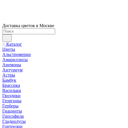
Доставка цветов в Москве
Каталог
Цветы
Альстромерии
Амариллисы
Анемоны
Антуриум
Астры
Бамбук
Брассика
Васильки
Гвоздики
Георгины
Герберы
Гиацинты
Гипсофила
Гладиолусы
Гортензии