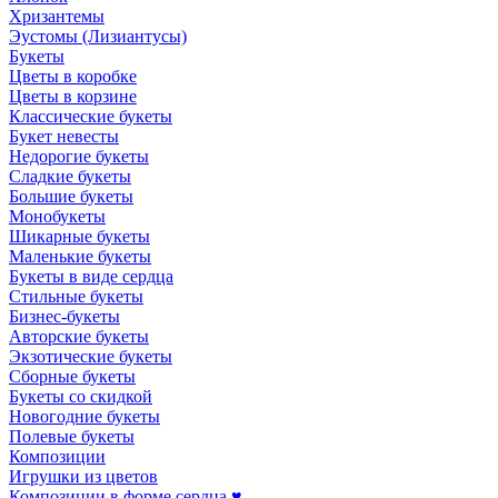
Хризантемы
Эустомы (Лизиантусы)
Букеты
Цветы в коробке
Цветы в корзине
Классические букеты
Букет невесты
Недорогие букеты
Сладкие букеты
Большие букеты
Монобукеты
Шикарные букеты
Маленькие букеты
Букеты в виде сердца
Стильные букеты
Бизнес-букеты
Авторские букеты
Экзотические букеты
Сборные букеты
Букеты со скидкой
Новогодние букеты
Полевые букеты
Композиции
Игрушки из цветов
Композиции в форме сердца ♥