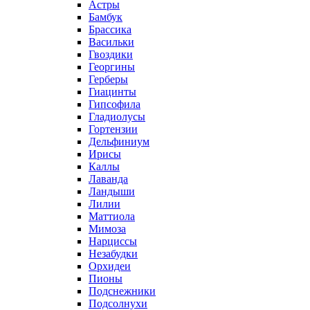
Астры
Бамбук
Брассика
Васильки
Гвоздики
Георгины
Герберы
Гиацинты
Гипсофила
Гладиолусы
Гортензии
Дельфиниум
Ирисы
Каллы
Лаванда
Ландыши
Лилии
Маттиола
Мимоза
Нарциссы
Незабудки
Орхидеи
Пионы
Подснежники
Подсолнухи