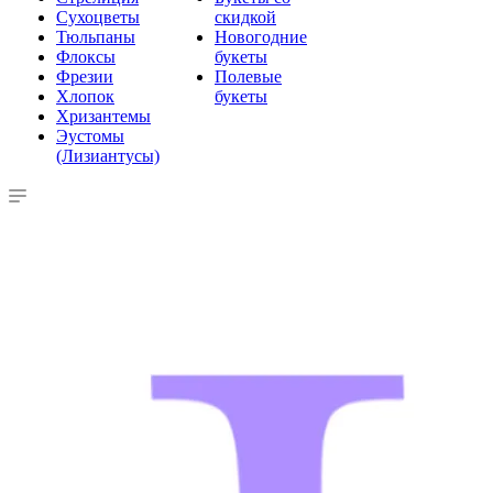
Сухоцветы
скидкой
Тюльпаны
Новогодние
Флоксы
букеты
Фрезии
Полевые
Хлопок
букеты
Хризантемы
Эустомы
(Лизиантусы)