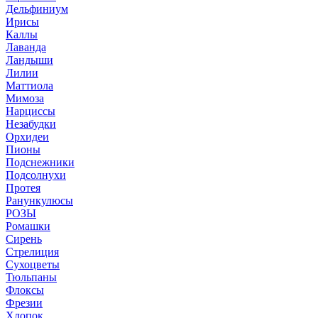
Дельфиниум
Ирисы
Каллы
Лаванда
Ландыши
Лилии
Маттиола
Мимоза
Нарциссы
Незабудки
Орхидеи
Пионы
Подснежники
Подсолнухи
Протея
Ранункулюсы
РОЗЫ
Ромашки
Сирень
Стрелиция
Сухоцветы
Тюльпаны
Флоксы
Фрезии
Хлопок