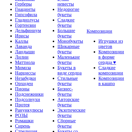
Герберы
невесты
Гиацинты
Недорогие
Гипсофила
букеты
Гладиолусы
Сладкие
Гортензии
букеты
Дельфиниум
Большие
Композиции
Ирисы
букеты
Каллы
Монобукеты
Игрушки из
Лаванда
Шикарные
цветов
Ландыши
букеты
Композиции
Лилии
Маленькие
в форме
Маттиола
букеты
сердца ♥
Мимоза
Букеты в
Сладкие
Нарциссы
виде сердца
композиции
Незабудки
Стильные
Композиции
Орхидеи
букеты
в кашпо
Пионы
Бизнес-
Подснежники
букеты
Подсолнухи
Авторские
Протея
букеты
Ранункулюсы
Экзотические
РОЗЫ
букеты
Ромашки
Сборные
Сирень
букеты
Стрелиция
Букеты со