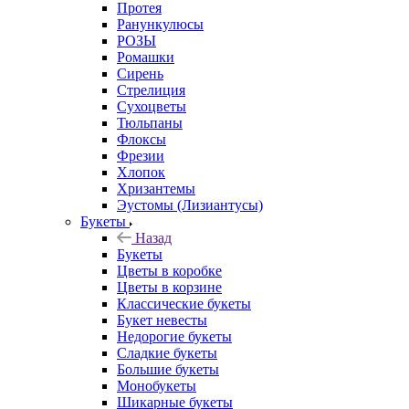
Протея
Ранункулюсы
РОЗЫ
Ромашки
Сирень
Стрелиция
Сухоцветы
Тюльпаны
Флоксы
Фрезии
Хлопок
Хризантемы
Эустомы (Лизиантусы)
Букеты
Назад
Букеты
Цветы в коробке
Цветы в корзине
Классические букеты
Букет невесты
Недорогие букеты
Сладкие букеты
Большие букеты
Монобукеты
Шикарные букеты