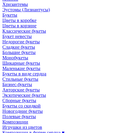
Хризантемы
Эустомы (Лизиантусы)
Букеты
Цветы в коробке
Цветы в корзине
Классические букеты
Букет невесты
Недорогие букеты
Сладкие букеты
Большие букеты
Монобукеты
Шикарные букеты
Маленькие букеты
Букеты в виде сердца
Стильные букеты
Бизнес-букеты
Авторские букеты
Экзотические букеты
Сборные букеты
Букеты со скидкой
Новогодние букеты
Полевые букеты
Композиции
Игрушки из цветов
Композиции в форме сердца ♥