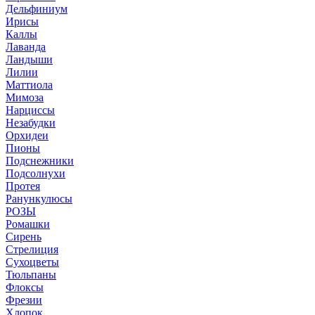
Дельфиниум
Ирисы
Каллы
Лаванда
Ландыши
Лилии
Маттиола
Мимоза
Нарциссы
Незабудки
Орхидеи
Пионы
Подснежники
Подсолнухи
Протея
Ранункулюсы
РОЗЫ
Ромашки
Сирень
Стрелиция
Сухоцветы
Тюльпаны
Флоксы
Фрезии
Хлопок