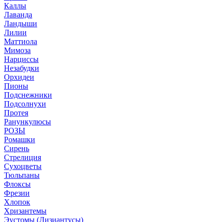
Каллы
Лаванда
Ландыши
Лилии
Маттиола
Мимоза
Нарциссы
Незабудки
Орхидеи
Пионы
Подснежники
Подсолнухи
Протея
Ранункулюсы
РОЗЫ
Ромашки
Сирень
Стрелиция
Сухоцветы
Тюльпаны
Флоксы
Фрезии
Хлопок
Хризантемы
Эустомы (Лизиантусы)