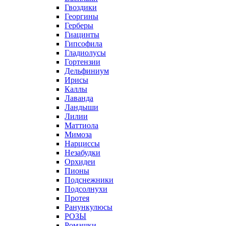
Гвоздики
Георгины
Герберы
Гиацинты
Гипсофила
Гладиолусы
Гортензии
Дельфиниум
Ирисы
Каллы
Лаванда
Ландыши
Лилии
Маттиола
Мимоза
Нарциссы
Незабудки
Орхидеи
Пионы
Подснежники
Подсолнухи
Протея
Ранункулюсы
РОЗЫ
Ромашки