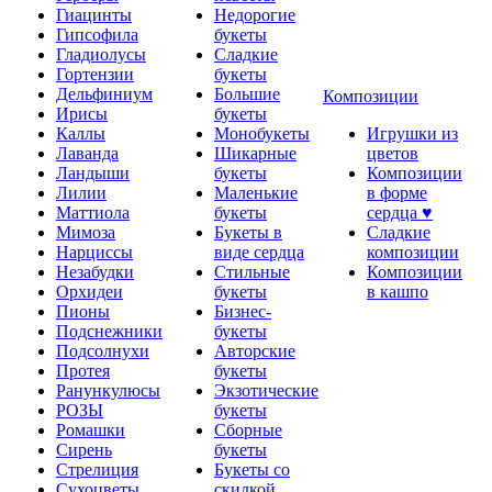
Гиацинты
Недорогие
Гипсофила
букеты
Гладиолусы
Сладкие
Гортензии
букеты
Дельфиниум
Большие
Композиции
Ирисы
букеты
Каллы
Монобукеты
Игрушки из
Лаванда
Шикарные
цветов
Ландыши
букеты
Композиции
Лилии
Маленькие
в форме
Маттиола
букеты
сердца ♥
Мимоза
Букеты в
Сладкие
Нарциссы
виде сердца
композиции
Незабудки
Стильные
Композиции
Орхидеи
букеты
в кашпо
Пионы
Бизнес-
Подснежники
букеты
Подсолнухи
Авторские
Протея
букеты
Ранункулюсы
Экзотические
РОЗЫ
букеты
Ромашки
Сборные
Сирень
букеты
Стрелиция
Букеты со
Сухоцветы
скидкой