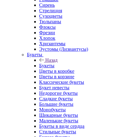
Сирень
Стрелиция
Сухоцветы
Тюльпаны
Флоксы
Фрезии
Хлопок
Хризантемы
Эустомы (Лизиантусы)
Букеты
Назад
Букеты
Цветы в коробке
Цветы в корзине
Классические букеты
Букет невесты
Недорогие букеты
Сладкие букеты
Большие букеты
Монобукеты
Шикарные букеты
Маленькие букеты
Букеты в виде сердца
Стильные букеты