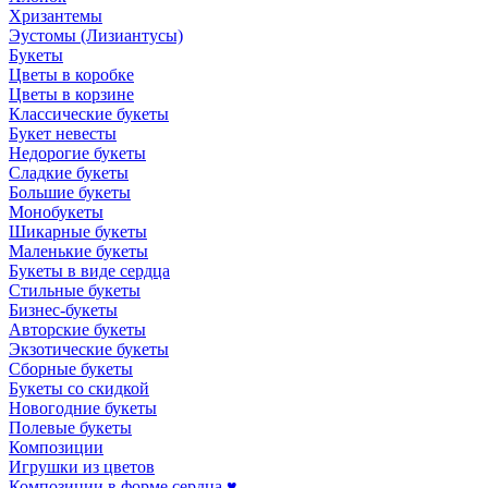
Хризантемы
Эустомы (Лизиантусы)
Букеты
Цветы в коробке
Цветы в корзине
Классические букеты
Букет невесты
Недорогие букеты
Сладкие букеты
Большие букеты
Монобукеты
Шикарные букеты
Маленькие букеты
Букеты в виде сердца
Стильные букеты
Бизнес-букеты
Авторские букеты
Экзотические букеты
Сборные букеты
Букеты со скидкой
Новогодние букеты
Полевые букеты
Композиции
Игрушки из цветов
Композиции в форме сердца ♥