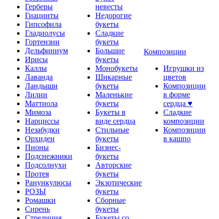
Герберы
невесты
Гиацинты
Недорогие
Гипсофила
букеты
Гладиолусы
Сладкие
Гортензии
букеты
Дельфиниум
Большие
Композиции
Ирисы
букеты
Каллы
Монобукеты
Игрушки из
Лаванда
Шикарные
цветов
Ландыши
букеты
Композиции
Лилии
Маленькие
в форме
Маттиола
букеты
сердца ♥
Мимоза
Букеты в
Сладкие
Нарциссы
виде сердца
композиции
Незабудки
Стильные
Композиции
Орхидеи
букеты
в кашпо
Пионы
Бизнес-
Подснежники
букеты
Подсолнухи
Авторские
Протея
букеты
Ранункулюсы
Экзотические
РОЗЫ
букеты
Ромашки
Сборные
Сирень
букеты
Стрелиция
Букеты со