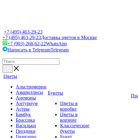
+7 (495) 463-29-23
+7 (495) 463-29-23
Доставка цветов в Москве
+7 (903) 268-62-22
WhatsApp
Написать в Telegram
Telegram
Цветы
Альстромерии
Амариллисы
Букеты
Пр
Анемоны
Антуриум
Цветы в
Астры
коробке
Бамбук
Цветы в
Брассика
корзине
Васильки
Классические
Гвоздики
букеты
Георгины
Букет