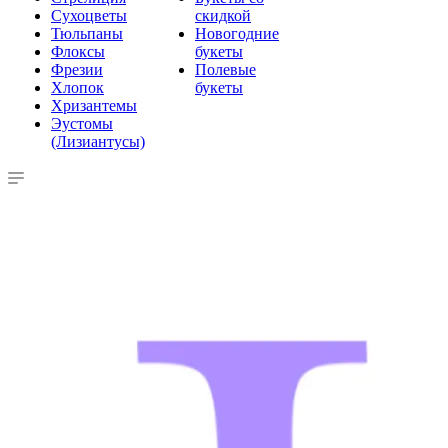
Сухоцветы
скидкой
Тюльпаны
Новогодние
Флоксы
букеты
Фрезии
Полевые
Хлопок
букеты
Хризантемы
Эустомы
(Лизиантусы)