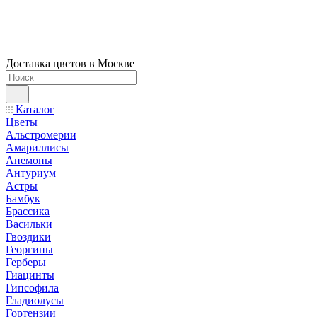
Доставка цветов в Москве
Каталог
Цветы
Альстромерии
Амариллисы
Анемоны
Антуриум
Астры
Бамбук
Брассика
Васильки
Гвоздики
Георгины
Герберы
Гиацинты
Гипсофила
Гладиолусы
Гортензии