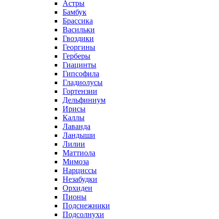
Астры
Бамбук
Брассика
Васильки
Гвоздики
Георгины
Герберы
Гиацинты
Гипсофила
Гладиолусы
Гортензии
Дельфиниум
Ирисы
Каллы
Лаванда
Ландыши
Лилии
Маттиола
Мимоза
Нарциссы
Незабудки
Орхидеи
Пионы
Подснежники
Подсолнухи