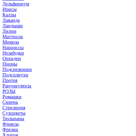
Дельфиниум
Ирисы
Каллы
Лаванда
Ландыши
Лилии
Маттиола
Мимоза
Нарциссы
Незабудки
Орхидеи
Пионы
Подснежники
Подсолнухи
Протея
Ранункулюсы
РОЗЫ
Ромашки
Сирень
Стрелиция
Сухоцветы
Тюльпаны
Флоксы
Фрезии
Хлопок