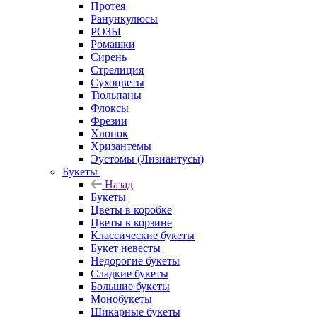
Протея
Ранункулюсы
РОЗЫ
Ромашки
Сирень
Стрелиция
Сухоцветы
Тюльпаны
Флоксы
Фрезии
Хлопок
Хризантемы
Эустомы (Лизиантусы)
Букеты
Назад
Букеты
Цветы в коробке
Цветы в корзине
Классические букеты
Букет невесты
Недорогие букеты
Сладкие букеты
Большие букеты
Монобукеты
Шикарные букеты