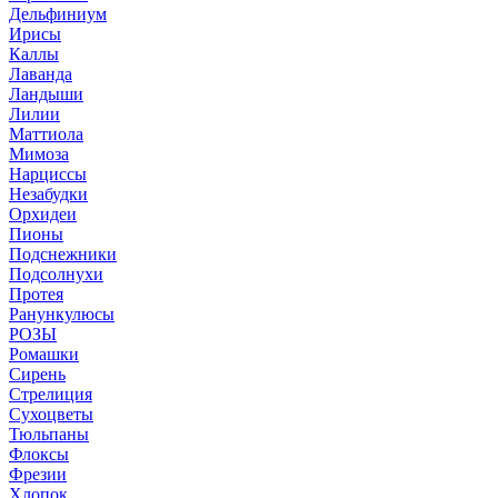
Дельфиниум
Ирисы
Каллы
Лаванда
Ландыши
Лилии
Маттиола
Мимоза
Нарциссы
Незабудки
Орхидеи
Пионы
Подснежники
Подсолнухи
Протея
Ранункулюсы
РОЗЫ
Ромашки
Сирень
Стрелиция
Сухоцветы
Тюльпаны
Флоксы
Фрезии
Хлопок