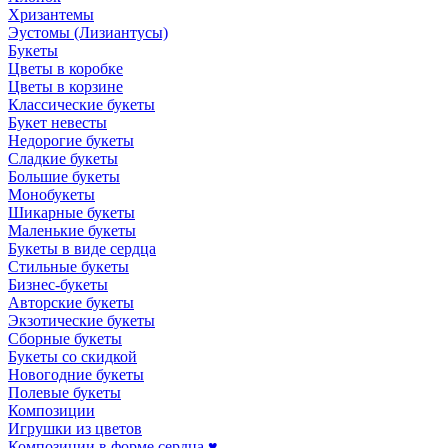
Хризантемы
Эустомы (Лизиантусы)
Букеты
Цветы в коробке
Цветы в корзине
Классические букеты
Букет невесты
Недорогие букеты
Сладкие букеты
Большие букеты
Монобукеты
Шикарные букеты
Маленькие букеты
Букеты в виде сердца
Стильные букеты
Бизнес-букеты
Авторские букеты
Экзотические букеты
Сборные букеты
Букеты со скидкой
Новогодние букеты
Полевые букеты
Композиции
Игрушки из цветов
Композиции в форме сердца ♥