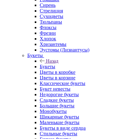
Сирень
Стрелиция
Сухоцветы
Тюльпаны
Флоксы
Фрезии
Хлопок
Хризантемы
Эустомы (Лизиантусы)
Букеты
Назад
Букеты
Цветы в коробке
Цветы в корзине
Классические букеты
Букет невесты
Недорогие букеты
Сладкие букеты
Большие букеты
Монобукеты
Шикарные букеты
Маленькие букеты
Букеты в виде сердца
Стильные букеты