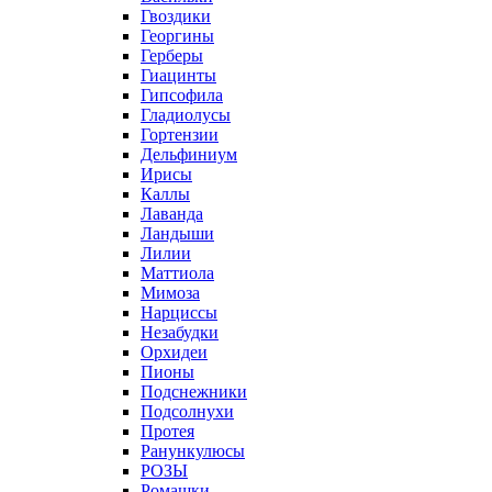
Гвоздики
Георгины
Герберы
Гиацинты
Гипсофила
Гладиолусы
Гортензии
Дельфиниум
Ирисы
Каллы
Лаванда
Ландыши
Лилии
Маттиола
Мимоза
Нарциссы
Незабудки
Орхидеи
Пионы
Подснежники
Подсолнухи
Протея
Ранункулюсы
РОЗЫ
Ромашки