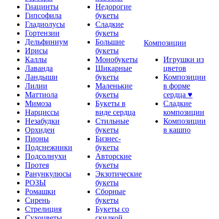
Гиацинты
Недорогие
Гипсофила
букеты
Гладиолусы
Сладкие
Гортензии
букеты
Дельфиниум
Большие
Композиции
Ирисы
букеты
Каллы
Монобукеты
Игрушки из
Лаванда
Шикарные
цветов
Ландыши
букеты
Композиции
Лилии
Маленькие
в форме
Маттиола
букеты
сердца ♥
Мимоза
Букеты в
Сладкие
Нарциссы
виде сердца
композиции
Незабудки
Стильные
Композиции
Орхидеи
букеты
в кашпо
Пионы
Бизнес-
Подснежники
букеты
Подсолнухи
Авторские
Протея
букеты
Ранункулюсы
Экзотические
РОЗЫ
букеты
Ромашки
Сборные
Сирень
букеты
Стрелиция
Букеты со
Сухоцветы
скидкой