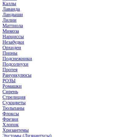
Каллы
Лаванда
Ландыши
Лилии
Маттиола
Мимоза
Нарциссы
Незабудки
Орхидеи
Пионы
Подснежники
Подсолнухи
Протея
Ранункулюсы
РОЗЫ
Ромашки
Сирень
Стрелиция
Сухоцветы
Тюльпаны
Флоксы
Фрезии
Хлопок
Хризантемы
Эустомы (Лизиантусы)