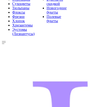
Сухоцветы
скидкой
Тюльпаны
Новогодние
Флоксы
букеты
Фрезии
Полевые
Хлопок
букеты
Хризантемы
Эустомы
(Лизиантусы)