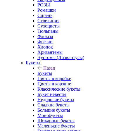
РОЗЫ
Ромашки
Сирень
Стрелиция
Сухоцветы
Тюльпаны
Флоксы
Фрезии
Хлопок
Хризантемы
Эустомы (Лизиантусы)
Букеты
Назад
Букеты
Цветы в коробке
Цветы в корзине
Классические букеты
Букет невесты
Недорогие букеты
Сладкие букеты
Большие букеты
Монобукеты
Шикарные букеты
Маленькие букеты