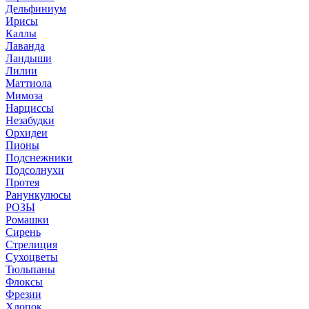
Дельфиниум
Ирисы
Каллы
Лаванда
Ландыши
Лилии
Маттиола
Мимоза
Нарциссы
Незабудки
Орхидеи
Пионы
Подснежники
Подсолнухи
Протея
Ранункулюсы
РОЗЫ
Ромашки
Сирень
Стрелиция
Сухоцветы
Тюльпаны
Флоксы
Фрезии
Хлопок