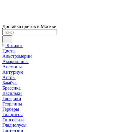
Доставка цветов в Москве
Каталог
Цветы
Альстромерии
Амариллисы
Анемоны
Антуриум
Астры
Бамбук
Брассика
Васильки
Гвоздики
Георгины
Герберы
Гиацинты
Гипсофила
Гладиолусы
Гортензии