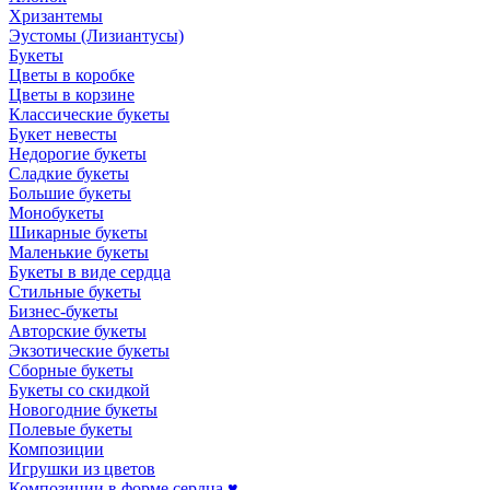
Хризантемы
Эустомы (Лизиантусы)
Букеты
Цветы в коробке
Цветы в корзине
Классические букеты
Букет невесты
Недорогие букеты
Сладкие букеты
Большие букеты
Монобукеты
Шикарные букеты
Маленькие букеты
Букеты в виде сердца
Стильные букеты
Бизнес-букеты
Авторские букеты
Экзотические букеты
Сборные букеты
Букеты со скидкой
Новогодние букеты
Полевые букеты
Композиции
Игрушки из цветов
Композиции в форме сердца ♥