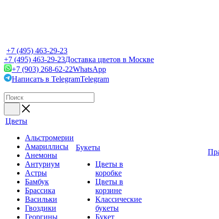
+7 (495) 463-29-23
+7 (495) 463-29-23
Доставка цветов в Москве
+7 (903) 268-62-22
WhatsApp
Написать в Telegram
Telegram
Цветы
Альстромерии
Амариллисы
Букеты
Пр
Анемоны
Антуриум
Цветы в
Астры
коробке
Бамбук
Цветы в
Брассика
корзине
Васильки
Классические
Гвоздики
букеты
Георгины
Букет