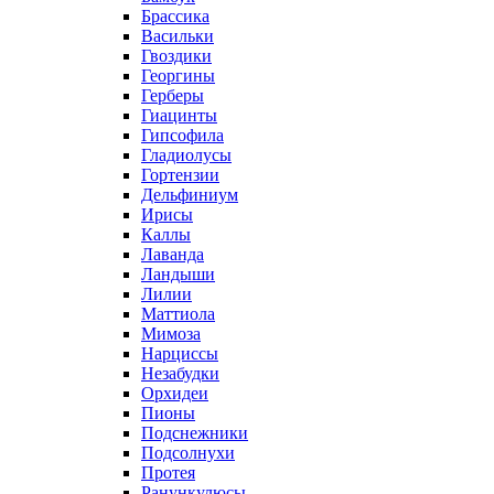
Брассика
Васильки
Гвоздики
Георгины
Герберы
Гиацинты
Гипсофила
Гладиолусы
Гортензии
Дельфиниум
Ирисы
Каллы
Лаванда
Ландыши
Лилии
Маттиола
Мимоза
Нарциссы
Незабудки
Орхидеи
Пионы
Подснежники
Подсолнухи
Протея
Ранункулюсы