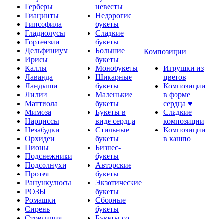
Герберы
невесты
Гиацинты
Недорогие
Гипсофила
букеты
Гладиолусы
Сладкие
Гортензии
букеты
Дельфиниум
Большие
Композиции
Ирисы
букеты
Каллы
Монобукеты
Игрушки из
Лаванда
Шикарные
цветов
Ландыши
букеты
Композиции
Лилии
Маленькие
в форме
Маттиола
букеты
сердца ♥
Мимоза
Букеты в
Сладкие
Нарциссы
виде сердца
композиции
Незабудки
Стильные
Композиции
Орхидеи
букеты
в кашпо
Пионы
Бизнес-
Подснежники
букеты
Подсолнухи
Авторские
Протея
букеты
Ранункулюсы
Экзотические
РОЗЫ
букеты
Ромашки
Сборные
Сирень
букеты
Стрелиция
Букеты со