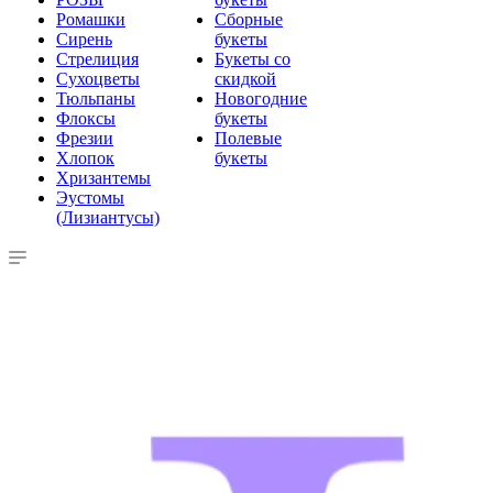
Ромашки
Сборные
Сирень
букеты
Стрелиция
Букеты со
Сухоцветы
скидкой
Тюльпаны
Новогодние
Флоксы
букеты
Фрезии
Полевые
Хлопок
букеты
Хризантемы
Эустомы
(Лизиантусы)