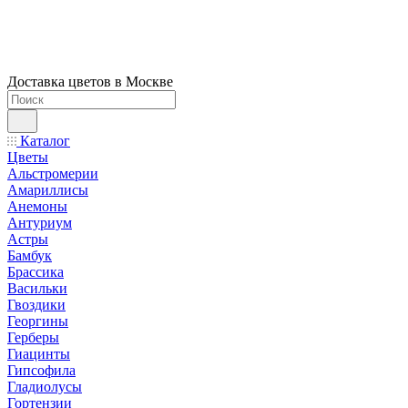
Доставка цветов в Москве
Каталог
Цветы
Альстромерии
Амариллисы
Анемоны
Антуриум
Астры
Бамбук
Брассика
Васильки
Гвоздики
Георгины
Герберы
Гиацинты
Гипсофила
Гладиолусы
Гортензии