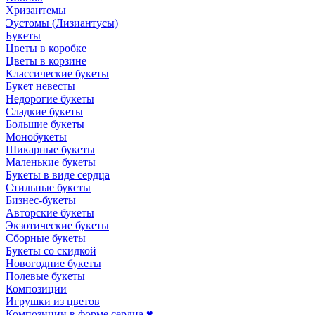
Хризантемы
Эустомы (Лизиантусы)
Букеты
Цветы в коробке
Цветы в корзине
Классические букеты
Букет невесты
Недорогие букеты
Сладкие букеты
Большие букеты
Монобукеты
Шикарные букеты
Маленькие букеты
Букеты в виде сердца
Стильные букеты
Бизнес-букеты
Авторские букеты
Экзотические букеты
Сборные букеты
Букеты со скидкой
Новогодние букеты
Полевые букеты
Композиции
Игрушки из цветов
Композиции в форме сердца ♥