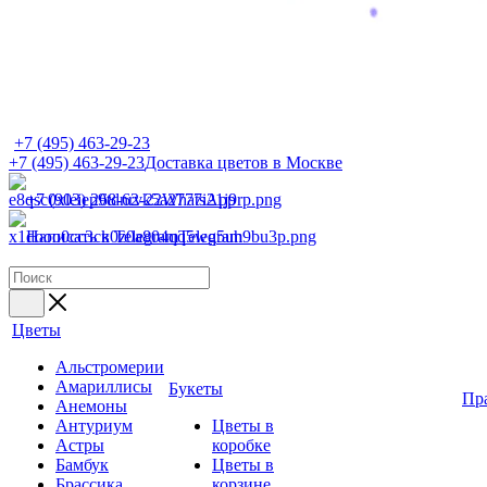
+7 (495) 463-29-23
+7 (495) 463-29-23
Доставка цветов в Москве
+7 (903) 268-62-22
WhatsApp
Написать в Telegram
Telegram
Цветы
Альстромерии
Амариллисы
Букеты
Пр
Анемоны
Антуриум
Цветы в
Астры
коробке
Бамбук
Цветы в
Брассика
корзине