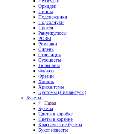
Незабудки
Орхидеи
Пионы
Подснежники
Подсолнухи
Протея
Ранункулюсы
РОЗЫ
Ромашки
Сирень
Стрелиция
Сухоцветы
Тюльпаны
Флоксы
Фрезии
Хлопок
Хризантемы
Эустомы (Лизиантусы)
Букеты
Назад
Букеты
Цветы в коробке
Цветы в корзине
Классические букеты
Букет невесты