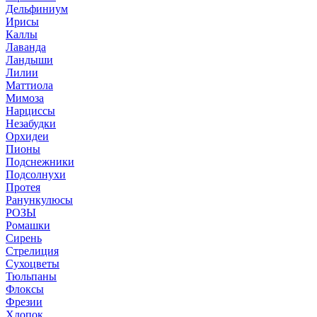
Дельфиниум
Ирисы
Каллы
Лаванда
Ландыши
Лилии
Маттиола
Мимоза
Нарциссы
Незабудки
Орхидеи
Пионы
Подснежники
Подсолнухи
Протея
Ранункулюсы
РОЗЫ
Ромашки
Сирень
Стрелиция
Сухоцветы
Тюльпаны
Флоксы
Фрезии
Хлопок