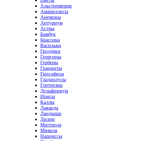
Цветы
Альстромерии
Амариллисы
Анемоны
Антуриум
Астры
Бамбук
Брассика
Васильки
Гвоздики
Георгины
Герберы
Гиацинты
Гипсофила
Гладиолусы
Гортензии
Дельфиниум
Ирисы
Каллы
Лаванда
Ландыши
Лилии
Маттиола
Мимоза
Нарциссы