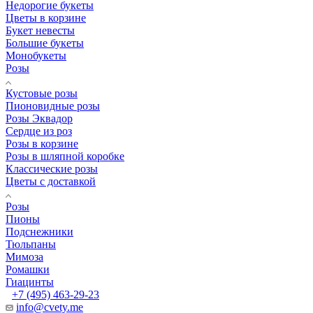
Недорогие букеты
Цветы в корзине
Букет невесты
Большие букеты
Монобукеты
Розы
Кустовые розы
Пионовидные розы
Розы Эквадор
Сердце из роз
Розы в корзине
Розы в шляпной коробке
Классические розы
Цветы с доставкой
Розы
Пионы
Подснежники
Тюльпаны
Мимоза
Ромашки
Гиацинты
+7 (495) 463-29-23
info@cvety.me