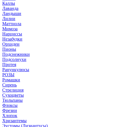
Каллы
Лаванда
Ландыши
Лилии
Маттиола
Мимоза
Нарциссы
Незабудки
Орхидеи
Пионы
Подснежники
Подсолнухи
Протея
Ранункулюсы
РОЗЫ
Ромашки
Сирень
Стрелиция
Сухоцветы
Тюльпаны
Флоксы
Фрезии
Хлопок
Хризантемы
Эустомы (Лизиантусы)