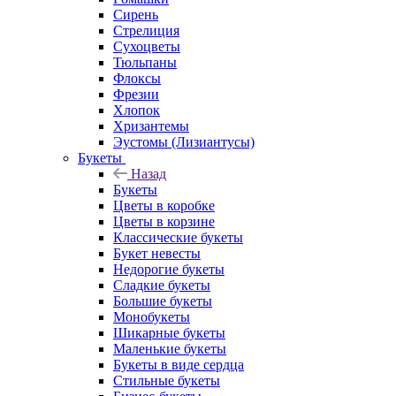
Сирень
Стрелиция
Сухоцветы
Тюльпаны
Флоксы
Фрезии
Хлопок
Хризантемы
Эустомы (Лизиантусы)
Букеты
Назад
Букеты
Цветы в коробке
Цветы в корзине
Классические букеты
Букет невесты
Недорогие букеты
Сладкие букеты
Большие букеты
Монобукеты
Шикарные букеты
Маленькие букеты
Букеты в виде сердца
Стильные букеты