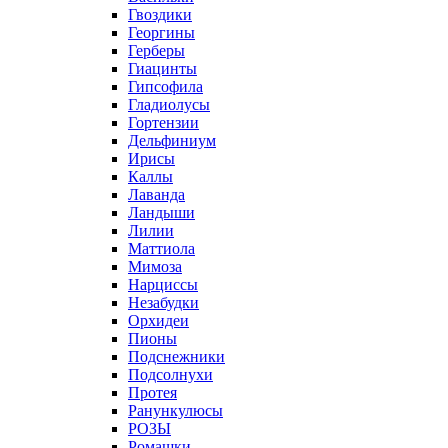
Гвоздики
Георгины
Герберы
Гиацинты
Гипсофила
Гладиолусы
Гортензии
Дельфиниум
Ирисы
Каллы
Лаванда
Ландыши
Лилии
Маттиола
Мимоза
Нарциссы
Незабудки
Орхидеи
Пионы
Подснежники
Подсолнухи
Протея
Ранункулюсы
РОЗЫ
Ромашки