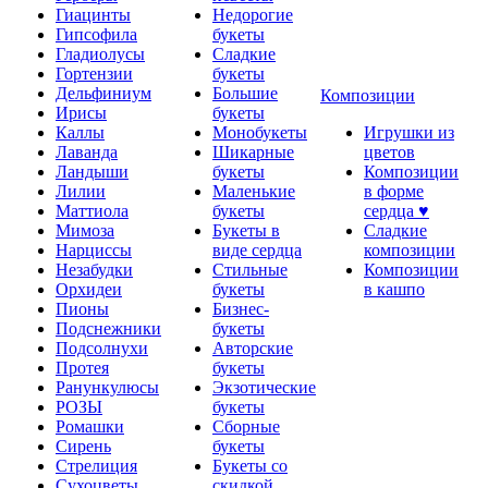
Гиацинты
Недорогие
Гипсофила
букеты
Гладиолусы
Сладкие
Гортензии
букеты
Дельфиниум
Большие
Композиции
Ирисы
букеты
Каллы
Монобукеты
Игрушки из
Лаванда
Шикарные
цветов
Ландыши
букеты
Композиции
Лилии
Маленькие
в форме
Маттиола
букеты
сердца ♥
Мимоза
Букеты в
Сладкие
Нарциссы
виде сердца
композиции
Незабудки
Стильные
Композиции
Орхидеи
букеты
в кашпо
Пионы
Бизнес-
Подснежники
букеты
Подсолнухи
Авторские
Протея
букеты
Ранункулюсы
Экзотические
РОЗЫ
букеты
Ромашки
Сборные
Сирень
букеты
Стрелиция
Букеты со
Сухоцветы
скидкой