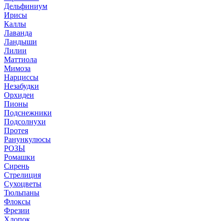
Дельфиниум
Ирисы
Каллы
Лаванда
Ландыши
Лилии
Маттиола
Мимоза
Нарциссы
Незабудки
Орхидеи
Пионы
Подснежники
Подсолнухи
Протея
Ранункулюсы
РОЗЫ
Ромашки
Сирень
Стрелиция
Сухоцветы
Тюльпаны
Флоксы
Фрезии
Хлопок