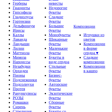
Герберы
невесты
Гиацинты
Недорогие
Гипсофила
букеты
Гладиолусы
Сладкие
Гортензии
букеты
Дельфиниум
Большие
Композиции
Ирисы
букеты
Каллы
Монобукеты
Игрушки из
Лаванда
Шикарные
цветов
Ландыши
букеты
Композиции
Лилии
Маленькие
в форме
Маттиола
букеты
сердца ♥
Мимоза
Букеты в
Сладкие
Нарциссы
виде сердца
композиции
Незабудки
Стильные
Композиции
Орхидеи
букеты
в кашпо
Пионы
Бизнес-
Подснежники
букеты
Подсолнухи
Авторские
Протея
букеты
Ранункулюсы
Экзотические
РОЗЫ
букеты
Ромашки
Сборные
Сирень
букеты
Стрелиция
Букеты со