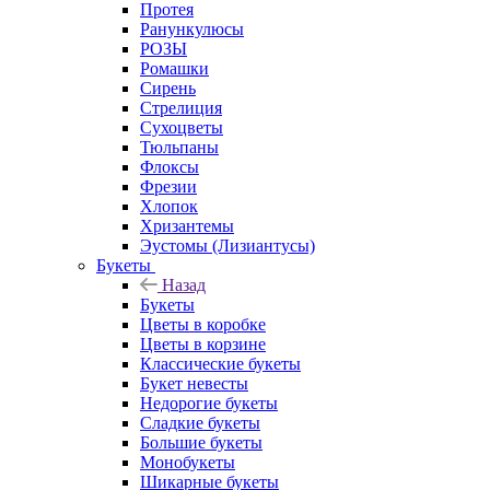
Протея
Ранункулюсы
РОЗЫ
Ромашки
Сирень
Стрелиция
Сухоцветы
Тюльпаны
Флоксы
Фрезии
Хлопок
Хризантемы
Эустомы (Лизиантусы)
Букеты
Назад
Букеты
Цветы в коробке
Цветы в корзине
Классические букеты
Букет невесты
Недорогие букеты
Сладкие букеты
Большие букеты
Монобукеты
Шикарные букеты