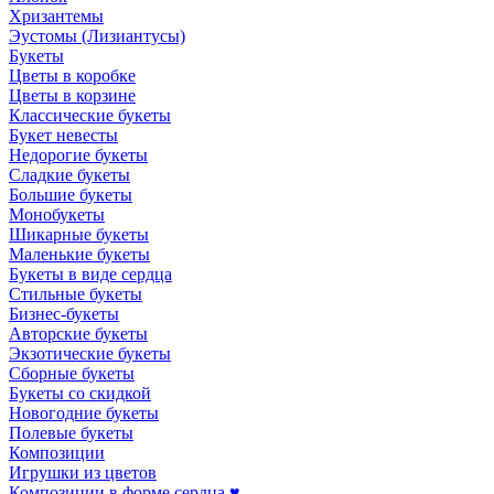
Хризантемы
Эустомы (Лизиантусы)
Букеты
Цветы в коробке
Цветы в корзине
Классические букеты
Букет невесты
Недорогие букеты
Сладкие букеты
Большие букеты
Монобукеты
Шикарные букеты
Маленькие букеты
Букеты в виде сердца
Стильные букеты
Бизнес-букеты
Авторские букеты
Экзотические букеты
Сборные букеты
Букеты со скидкой
Новогодние букеты
Полевые букеты
Композиции
Игрушки из цветов
Композиции в форме сердца ♥