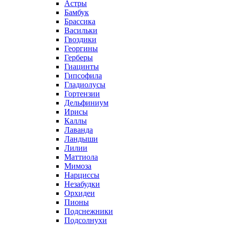
Астры
Бамбук
Брассика
Васильки
Гвоздики
Георгины
Герберы
Гиацинты
Гипсофила
Гладиолусы
Гортензии
Дельфиниум
Ирисы
Каллы
Лаванда
Ландыши
Лилии
Маттиола
Мимоза
Нарциссы
Незабудки
Орхидеи
Пионы
Подснежники
Подсолнухи