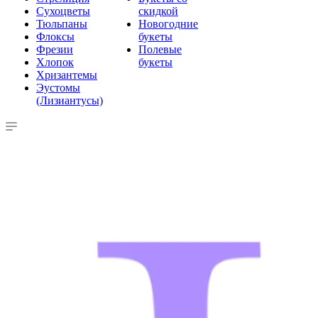
Сухоцветы
скидкой
Тюльпаны
Новогодние
Флоксы
букеты
Фрезии
Полевые
Хлопок
букеты
Хризантемы
Эустомы
(Лизиантусы)