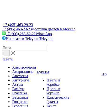
+7 (495) 463-29-23
+7 (495) 463-29-23
Доставка цветов в Москве
+7 (903) 268-62-22
WhatsApp
Написать в Telegram
Telegram
Цветы
Альстромерии
Амариллисы
Букеты
Пр
Анемоны
Антуриум
Цветы в
Астры
коробке
Бамбук
Цветы в
Брассика
корзине
Васильки
Классические
Гвоздики
букеты
Георгины
Букет