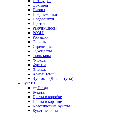
Незабудки
Орхидеи
Пионы
Подснежники
Подсолнухи
Протея
Ранункулюсы
РОЗЫ
Ромашки
Сирень
Стрелиция
Сухоцветы
Тюльпаны
Флоксы
Фрезии
Хлопок
Хризантемы
Эустомы (Лизиантусы)
Букеты
Назад
Букеты
Цветы в коробке
Цветы в корзине
Классические букеты
Букет невесты