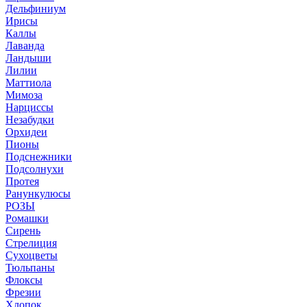
Дельфиниум
Ирисы
Каллы
Лаванда
Ландыши
Лилии
Маттиола
Мимоза
Нарциссы
Незабудки
Орхидеи
Пионы
Подснежники
Подсолнухи
Протея
Ранункулюсы
РОЗЫ
Ромашки
Сирень
Стрелиция
Сухоцветы
Тюльпаны
Флоксы
Фрезии
Хлопок