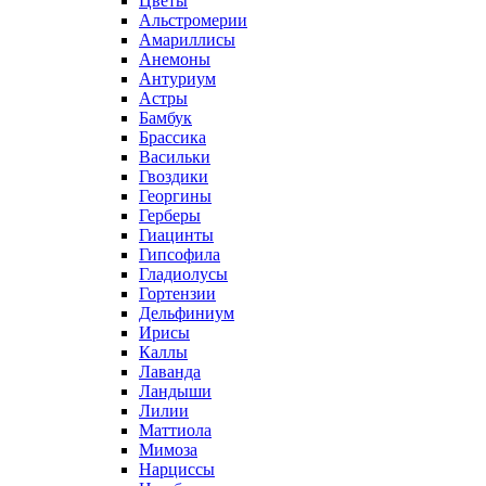
Цветы
Альстромерии
Амариллисы
Анемоны
Антуриум
Астры
Бамбук
Брассика
Васильки
Гвоздики
Георгины
Герберы
Гиацинты
Гипсофила
Гладиолусы
Гортензии
Дельфиниум
Ирисы
Каллы
Лаванда
Ландыши
Лилии
Маттиола
Мимоза
Нарциссы