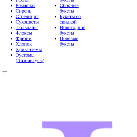
Ромашки
Сборные
Сирень
букеты
Стрелиция
Букеты со
Сухоцветы
скидкой
Тюльпаны
Новогодние
Флоксы
букеты
Фрезии
Полевые
Хлопок
букеты
Хризантемы
Эустомы
(Лизиантусы)