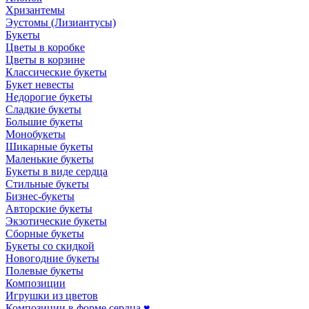
Хризантемы
Эустомы (Лизиантусы)
Букеты
Цветы в коробке
Цветы в корзине
Классические букеты
Букет невесты
Недорогие букеты
Сладкие букеты
Большие букеты
Монобукеты
Шикарные букеты
Маленькие букеты
Букеты в виде сердца
Стильные букеты
Бизнес-букеты
Авторские букеты
Экзотические букеты
Сборные букеты
Букеты со скидкой
Новогодние букеты
Полевые букеты
Композиции
Игрушки из цветов
Композиции в форме сердца ♥