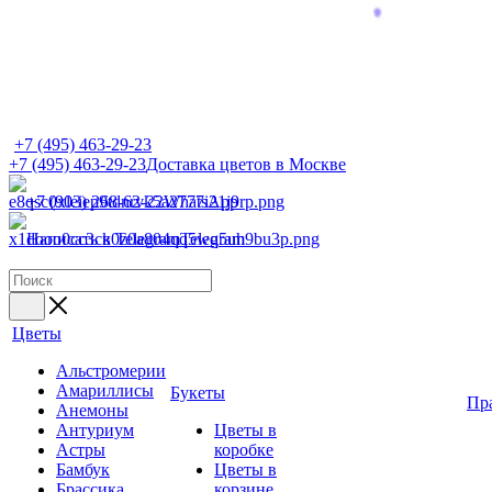
+7 (495) 463-29-23
+7 (495) 463-29-23
Доставка цветов в Москве
+7 (903) 268-62-22
WhatsApp
Написать в Telegram
Telegram
Цветы
Альстромерии
Амариллисы
Букеты
Пр
Анемоны
Антуриум
Цветы в
Астры
коробке
Бамбук
Цветы в
Брассика
корзине