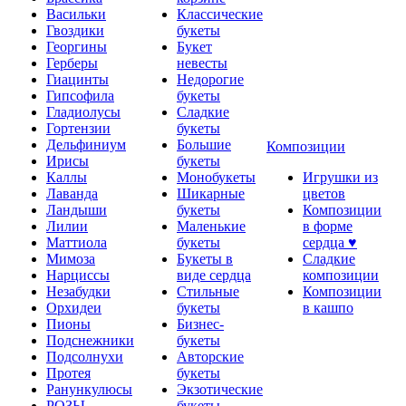
Васильки
Классические
Гвоздики
букеты
Георгины
Букет
Герберы
невесты
Гиацинты
Недорогие
Гипсофила
букеты
Гладиолусы
Сладкие
Гортензии
букеты
Дельфиниум
Большие
Композиции
Ирисы
букеты
Каллы
Монобукеты
Игрушки из
Лаванда
Шикарные
цветов
Ландыши
букеты
Композиции
Лилии
Маленькие
в форме
Маттиола
букеты
сердца ♥
Мимоза
Букеты в
Сладкие
Нарциссы
виде сердца
композиции
Незабудки
Стильные
Композиции
Орхидеи
букеты
в кашпо
Пионы
Бизнес-
Подснежники
букеты
Подсолнухи
Авторские
Протея
букеты
Ранункулюсы
Экзотические
РОЗЫ
букеты