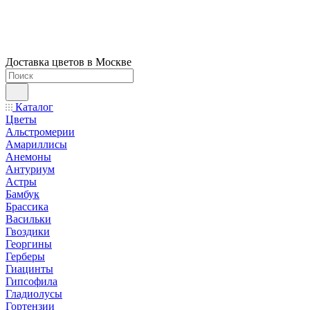
Доставка цветов в Москве
Каталог
Цветы
Альстромерии
Амариллисы
Анемоны
Антуриум
Астры
Бамбук
Брассика
Васильки
Гвоздики
Георгины
Герберы
Гиацинты
Гипсофила
Гладиолусы
Гортензии