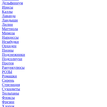
Дельфиниум
Ирисы
Каллы
Лаванда
Ландыши
Лилии
Маттиола
Мимоза
Нарциссы
Незабудки
Орхидеи
Пионы
Подснежники
Подсолнухи
Протея
Ранункулюсы
РОЗЫ
Ромашки
Сирень
Стрелиция
Сухоцветы
Тюльпаны
Флоксы
Фрезии
Хлопок