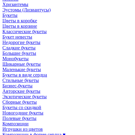
Хризантемы
Эустомы (Лизиантусы)
Букеты
Цветы в коробке
Цветы в корзине
Классические букеты
Букет невесты
Недорогие букеты
Сладкие букеты
Большие букеты
Монобукеты
Шикарные букеты
Маленькие букеты
Букеты в виде сердца
Стильные букеты
Бизнес-букеты
Авторские букеты
Экзотические букеты
Сборные букеты
Букеты со скидкой
Новогодние букеты
Полевые букеты
Композиции
Игрушки из цветов
Композиции в форме сердца ♥