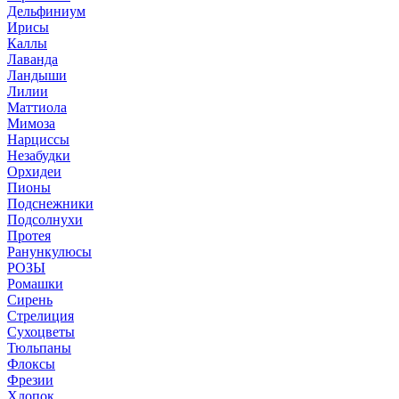
Дельфиниум
Ирисы
Каллы
Лаванда
Ландыши
Лилии
Маттиола
Мимоза
Нарциссы
Незабудки
Орхидеи
Пионы
Подснежники
Подсолнухи
Протея
Ранункулюсы
РОЗЫ
Ромашки
Сирень
Стрелиция
Сухоцветы
Тюльпаны
Флоксы
Фрезии
Хлопок