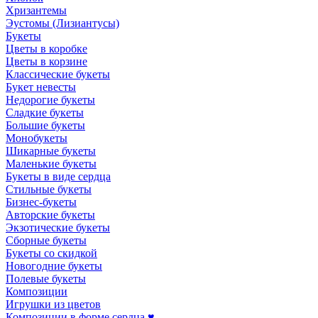
Хризантемы
Эустомы (Лизиантусы)
Букеты
Цветы в коробке
Цветы в корзине
Классические букеты
Букет невесты
Недорогие букеты
Сладкие букеты
Большие букеты
Монобукеты
Шикарные букеты
Маленькие букеты
Букеты в виде сердца
Стильные букеты
Бизнес-букеты
Авторские букеты
Экзотические букеты
Сборные букеты
Букеты со скидкой
Новогодние букеты
Полевые букеты
Композиции
Игрушки из цветов
Композиции в форме сердца ♥