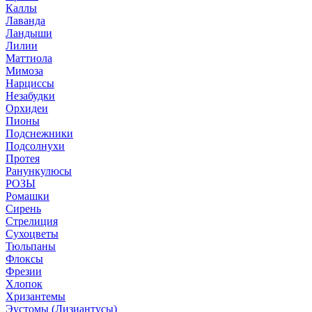
Каллы
Лаванда
Ландыши
Лилии
Маттиола
Мимоза
Нарциссы
Незабудки
Орхидеи
Пионы
Подснежники
Подсолнухи
Протея
Ранункулюсы
РОЗЫ
Ромашки
Сирень
Стрелиция
Сухоцветы
Тюльпаны
Флоксы
Фрезии
Хлопок
Хризантемы
Эустомы (Лизиантусы)