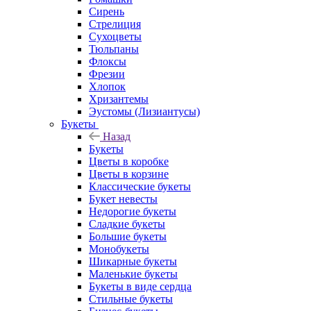
Сирень
Стрелиция
Сухоцветы
Тюльпаны
Флоксы
Фрезии
Хлопок
Хризантемы
Эустомы (Лизиантусы)
Букеты
Назад
Букеты
Цветы в коробке
Цветы в корзине
Классические букеты
Букет невесты
Недорогие букеты
Сладкие букеты
Большие букеты
Монобукеты
Шикарные букеты
Маленькие букеты
Букеты в виде сердца
Стильные букеты