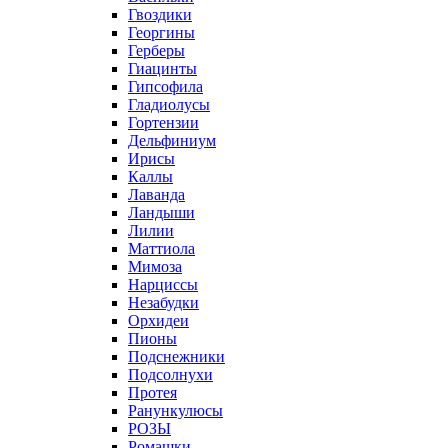
Гвоздики
Георгины
Герберы
Гиацинты
Гипсофила
Гладиолусы
Гортензии
Дельфиниум
Ирисы
Каллы
Лаванда
Ландыши
Лилии
Маттиола
Мимоза
Нарциссы
Незабудки
Орхидеи
Пионы
Подснежники
Подсолнухи
Протея
Ранункулюсы
РОЗЫ
Ромашки