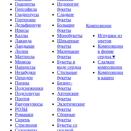
Гиацинты
Недорогие
Гипсофила
букеты
Гладиолусы
Сладкие
Гортензии
букеты
Дельфиниум
Большие
Композиции
Ирисы
букеты
Каллы
Монобукеты
Игрушки из
Лаванда
Шикарные
цветов
Ландыши
букеты
Композиции
Лилии
Маленькие
в форме
Маттиола
букеты
сердца ♥
Мимоза
Букеты в
Сладкие
Нарциссы
виде сердца
композиции
Незабудки
Стильные
Композиции
Орхидеи
букеты
в кашпо
Пионы
Бизнес-
Подснежники
букеты
Подсолнухи
Авторские
Протея
букеты
Ранункулюсы
Экзотические
РОЗЫ
букеты
Ромашки
Сборные
Сирень
букеты
Стрелиция
Букеты со
Сухоцветы
скидкой