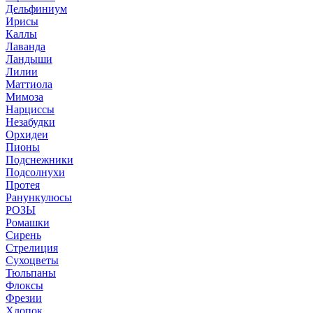
Дельфиниум
Ирисы
Каллы
Лаванда
Ландыши
Лилии
Маттиола
Мимоза
Нарциссы
Незабудки
Орхидеи
Пионы
Подснежники
Подсолнухи
Протея
Ранункулюсы
РОЗЫ
Ромашки
Сирень
Стрелиция
Сухоцветы
Тюльпаны
Флоксы
Фрезии
Хлопок