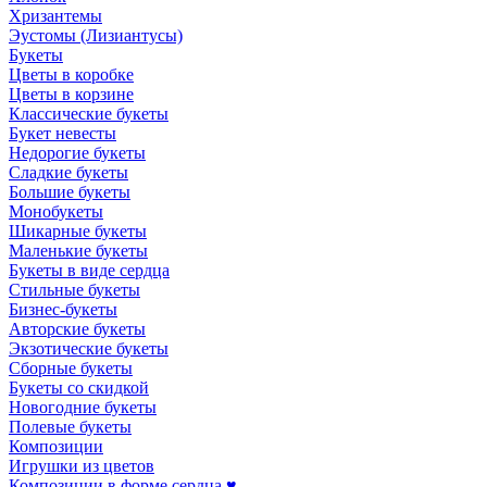
Хризантемы
Эустомы (Лизиантусы)
Букеты
Цветы в коробке
Цветы в корзине
Классические букеты
Букет невесты
Недорогие букеты
Сладкие букеты
Большие букеты
Монобукеты
Шикарные букеты
Маленькие букеты
Букеты в виде сердца
Стильные букеты
Бизнес-букеты
Авторские букеты
Экзотические букеты
Сборные букеты
Букеты со скидкой
Новогодние букеты
Полевые букеты
Композиции
Игрушки из цветов
Композиции в форме сердца ♥