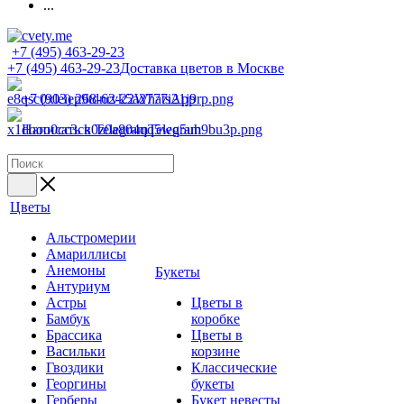
...
+7 (495) 463-29-23
+7 (495) 463-29-23
Доставка цветов в Москве
+7 (903) 268-62-22
WhatsApp
Написать в Telegram
Telegram
Цветы
Альстромерии
Амариллисы
Анемоны
Букеты
Антуриум
Астры
Цветы в
Бамбук
коробке
Брассика
Цветы в
Васильки
корзине
Гвоздики
Классические
Георгины
букеты
Герберы
Букет невесты