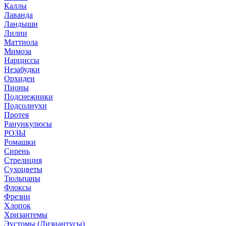
Каллы
Лаванда
Ландыши
Лилии
Маттиола
Мимоза
Нарциссы
Незабудки
Орхидеи
Пионы
Подснежники
Подсолнухи
Протея
Ранункулюсы
РОЗЫ
Ромашки
Сирень
Стрелиция
Сухоцветы
Тюльпаны
Флоксы
Фрезии
Хлопок
Хризантемы
Эустомы (Лизиантусы)