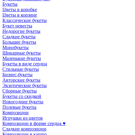
Букеты
Цветы в коробке
Цветы в корзине
Классические букеты
Букет невесты
Недорогие букеты
Сладкие букеты
Большие букеты
Монобукеты
Шикарные букеты
Маленькие букеты
Букеты в виде сердца
Стильные букеты
Бизнес-букеты
Авторские букеты
Экзотические букеты
Сборные букеты
Букеты со скидкой
Новогодние букеты
Полевые букеты
Композиции
Игрушки из цветов
Композиции в форме сердца ♥
Сладкие композиции
Композиции в кашпо