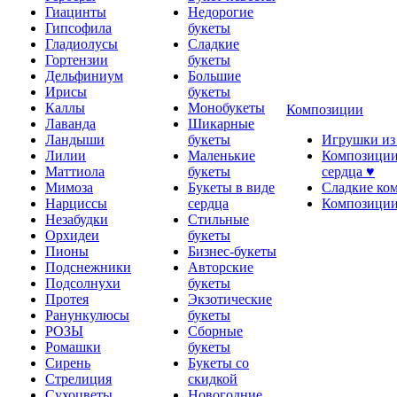
Гиацинты
Недорогие
Гипсофила
букеты
Гладиолусы
Сладкие
Гортензии
букеты
Дельфиниум
Большие
Ирисы
букеты
Каллы
Монобукеты
Композиции
Лаванда
Шикарные
Ландыши
букеты
Игрушки из
Лилии
Маленькие
Композиции
Маттиола
букеты
сердца ♥
Мимоза
Букеты в виде
Сладкие ко
Нарциссы
сердца
Композиции
Незабудки
Стильные
Орхидеи
букеты
Пионы
Бизнес-букеты
Подснежники
Авторские
Подсолнухи
букеты
Протея
Экзотические
Ранункулюсы
букеты
РОЗЫ
Сборные
Ромашки
букеты
Сирень
Букеты со
Стрелиция
скидкой
Сухоцветы
Новогодние