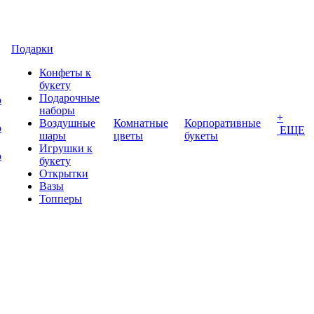
Подарки
Конфеты к
букету
Подарочные
о
наборы
+
Воздушные
Комнатные
Корпоративные
о
ЕЩЕ
шары
цветы
букеты
Игрушки к
о
букету
Открытки
Вазы
Топперы