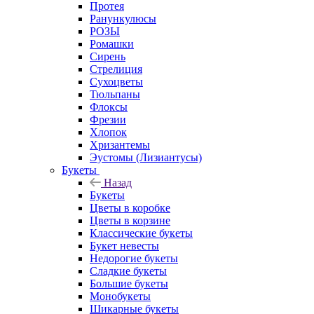
Протея
Ранункулюсы
РОЗЫ
Ромашки
Сирень
Стрелиция
Сухоцветы
Тюльпаны
Флоксы
Фрезии
Хлопок
Хризантемы
Эустомы (Лизиантусы)
Букеты
Назад
Букеты
Цветы в коробке
Цветы в корзине
Классические букеты
Букет невесты
Недорогие букеты
Сладкие букеты
Большие букеты
Монобукеты
Шикарные букеты