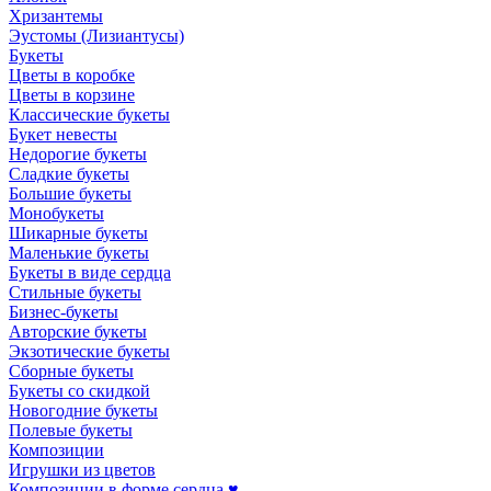
Хризантемы
Эустомы (Лизиантусы)
Букеты
Цветы в коробке
Цветы в корзине
Классические букеты
Букет невесты
Недорогие букеты
Сладкие букеты
Большие букеты
Монобукеты
Шикарные букеты
Маленькие букеты
Букеты в виде сердца
Стильные букеты
Бизнес-букеты
Авторские букеты
Экзотические букеты
Сборные букеты
Букеты со скидкой
Новогодние букеты
Полевые букеты
Композиции
Игрушки из цветов
Композиции в форме сердца ♥