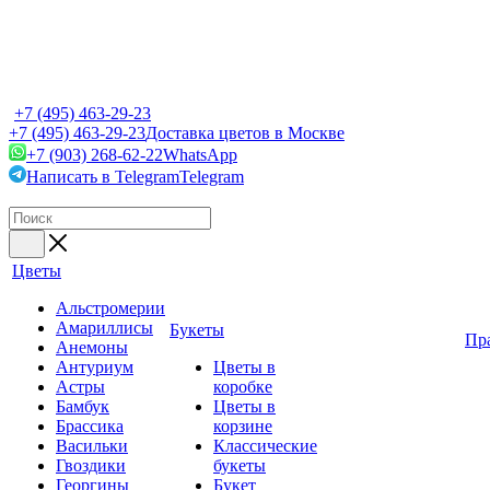
+7 (495) 463-29-23
+7 (495) 463-29-23
Доставка цветов в Москве
+7 (903) 268-62-22
WhatsApp
Написать в Telegram
Telegram
Цветы
Альстромерии
Амариллисы
Букеты
Пр
Анемоны
Антуриум
Цветы в
Астры
коробке
Бамбук
Цветы в
Брассика
корзине
Васильки
Классические
Гвоздики
букеты
Георгины
Букет