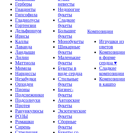
Герберы
невесты
Гиацинты
Недорогие
Гипсофила
букеты
Гладиолусы
Сладкие
Гортензии
букеты
Дельфиниум
Большие
Композиции
Ирисы
букеты
Каллы
Монобукеты
Игрушки из
Лаванда
Шикарные
цветов
Ландыши
букеты
Композиции
Лилии
Маленькие
в форме
Маттиола
букеты
сердца ♥
Мимоза
Букеты в
Сладкие
Нарциссы
виде сердца
композиции
Незабудки
Стильные
Композиции
Орхидеи
букеты
в кашпо
Пионы
Бизнес-
Подснежники
букеты
Подсолнухи
Авторские
Протея
букеты
Ранункулюсы
Экзотические
РОЗЫ
букеты
Ромашки
Сборные
Сирень
букеты
Стрелиция
Букеты со