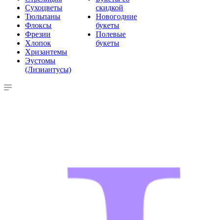
Сухоцветы
скидкой
Тюльпаны
Новогодние
Флоксы
букеты
Фрезии
Полевые
Хлопок
букеты
Хризантемы
Эустомы
(Лизиантусы)