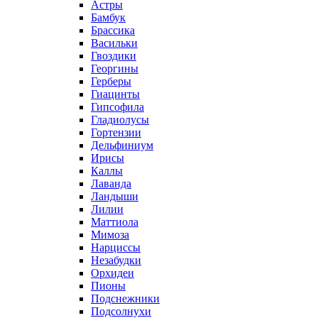
Астры
Бамбук
Брассика
Васильки
Гвоздики
Георгины
Герберы
Гиацинты
Гипсофила
Гладиолусы
Гортензии
Дельфиниум
Ирисы
Каллы
Лаванда
Ландыши
Лилии
Маттиола
Мимоза
Нарциссы
Незабудки
Орхидеи
Пионы
Подснежники
Подсолнухи