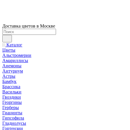
Доставка цветов в Москве
Каталог
Цветы
Альстромерии
Амариллисы
Анемоны
Антуриум
Астры
Бамбук
Брассика
Васильки
Гвоздики
Георгины
Герберы
Гиацинты
Гипсофила
Гладиолусы
Гортензии