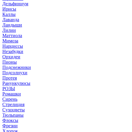
Дельфиниум
Ирисы
Каллы
Лаванда
Ландыши
Лилии
Маттиола
Мимоза
Нарциссы
Незабудки
Орхидеи
Пионы
Подснежники
Подсолнухи
Протея
Ранункулюсы
РОЗЫ
Ромашки
Сирень
Стрелиция
Сухоцветы
Тюльпаны
Флоксы
Фрезии
Хлопок