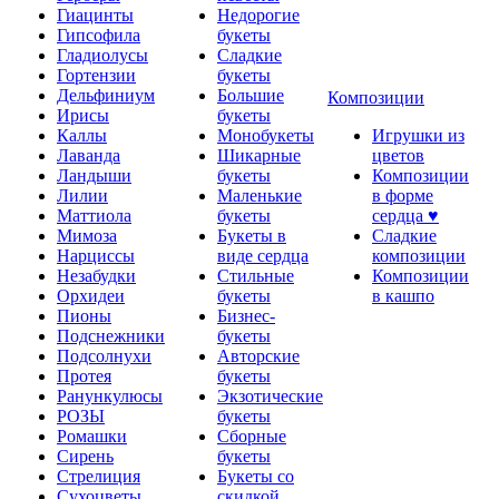
Гиацинты
Недорогие
Гипсофила
букеты
Гладиолусы
Сладкие
Гортензии
букеты
Дельфиниум
Большие
Композиции
Ирисы
букеты
Каллы
Монобукеты
Игрушки из
Лаванда
Шикарные
цветов
Ландыши
букеты
Композиции
Лилии
Маленькие
в форме
Маттиола
букеты
сердца ♥
Мимоза
Букеты в
Сладкие
Нарциссы
виде сердца
композиции
Незабудки
Стильные
Композиции
Орхидеи
букеты
в кашпо
Пионы
Бизнес-
Подснежники
букеты
Подсолнухи
Авторские
Протея
букеты
Ранункулюсы
Экзотические
РОЗЫ
букеты
Ромашки
Сборные
Сирень
букеты
Стрелиция
Букеты со
Сухоцветы
скидкой