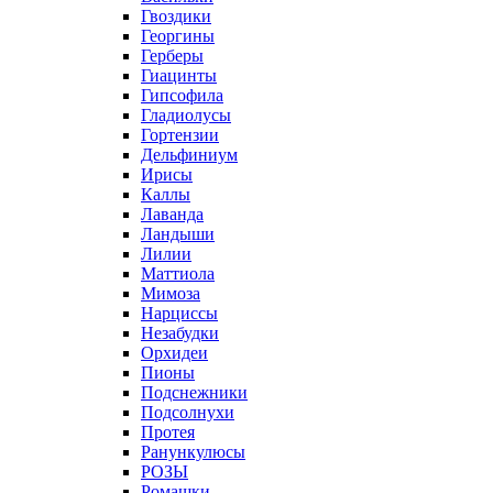
Гвоздики
Георгины
Герберы
Гиацинты
Гипсофила
Гладиолусы
Гортензии
Дельфиниум
Ирисы
Каллы
Лаванда
Ландыши
Лилии
Маттиола
Мимоза
Нарциссы
Незабудки
Орхидеи
Пионы
Подснежники
Подсолнухи
Протея
Ранункулюсы
РОЗЫ
Ромашки