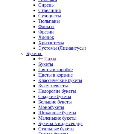
Сирень
Стрелиция
Сухоцветы
Тюльпаны
Флоксы
Фрезии
Хлопок
Хризантемы
Эустомы (Лизиантусы)
Букеты
Назад
Букеты
Цветы в коробке
Цветы в корзине
Классические букеты
Букет невесты
Недорогие букеты
Сладкие букеты
Большие букеты
Монобукеты
Шикарные букеты
Маленькие букеты
Букеты в виде сердца
Стильные букеты