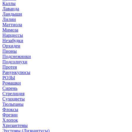
Каллы
Лаванда
Ландыши
Лилии
Маттиола
Мимоза
Нарциссы
Незабудки
Орхидеи
Пионы
Подснежники
Подсолнухи
Протея
Ранункулюсы
РОЗЫ
Ромашки
Сирень
Стрелиция
Сухоцветы
Тюльпаны
Флоксы
Фрезии
Хлопок
Хризантемы
Эустомы (Лизиантусы)