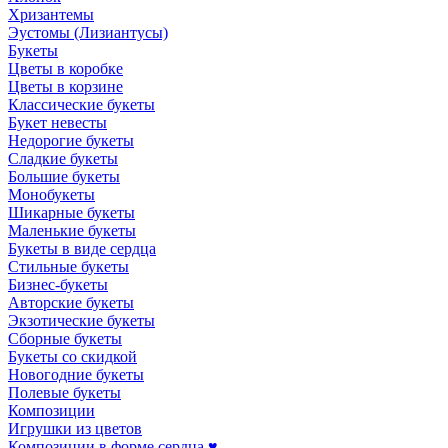
Хризантемы
Эустомы (Лизиантусы)
Букеты
Цветы в коробке
Цветы в корзине
Классические букеты
Букет невесты
Недорогие букеты
Сладкие букеты
Большие букеты
Монобукеты
Шикарные букеты
Маленькие букеты
Букеты в виде сердца
Стильные букеты
Бизнес-букеты
Авторские букеты
Экзотические букеты
Сборные букеты
Букеты со скидкой
Новогодние букеты
Полевые букеты
Композиции
Игрушки из цветов
Композиции в форме сердца ♥