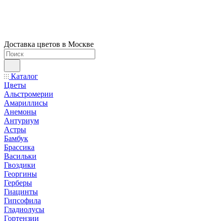
Доставка цветов в Москве
Каталог
Цветы
Альстромерии
Амариллисы
Анемоны
Антуриум
Астры
Бамбук
Брассика
Васильки
Гвоздики
Георгины
Герберы
Гиацинты
Гипсофила
Гладиолусы
Гортензии