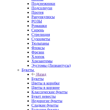
Подснежники
Подсолнухи
Протея
Ранункулюсы
РОЗЫ
Ромашки
Сирень
Стрелиция
Сухоцветы
Тюльпаны
Флоксы
Фрезии
Хлопок
Хризантемы
Эустомы (Лизиантусы)
Букеты
Назад
Букеты
Цветы в коробке
Цветы в корзине
Классические букеты
Букет невесты
Недорогие букеты
Сладкие букеты
Большие букеты