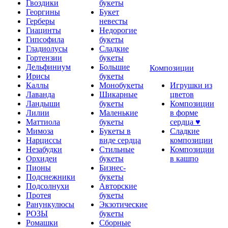
Гвоздики
букеты
Георгины
Букет
Герберы
невесты
Гиацинты
Недорогие
Гипсофила
букеты
Гладиолусы
Сладкие
Гортензии
букеты
Дельфиниум
Большие
Композиции
Ирисы
букеты
Каллы
Монобукеты
Игрушки из
Лаванда
Шикарные
цветов
Ландыши
букеты
Композиции
Лилии
Маленькие
в форме
Маттиола
букеты
сердца ♥
Мимоза
Букеты в
Сладкие
Нарциссы
виде сердца
композиции
Незабудки
Стильные
Композиции
Орхидеи
букеты
в кашпо
Пионы
Бизнес-
Подснежники
букеты
Подсолнухи
Авторские
Протея
букеты
Ранункулюсы
Экзотические
РОЗЫ
букеты
Ромашки
Сборные