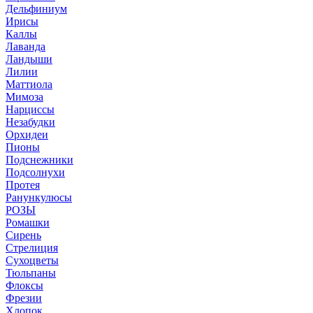
Дельфиниум
Ирисы
Каллы
Лаванда
Ландыши
Лилии
Маттиола
Мимоза
Нарциссы
Незабудки
Орхидеи
Пионы
Подснежники
Подсолнухи
Протея
Ранункулюсы
РОЗЫ
Ромашки
Сирень
Стрелиция
Сухоцветы
Тюльпаны
Флоксы
Фрезии
Хлопок