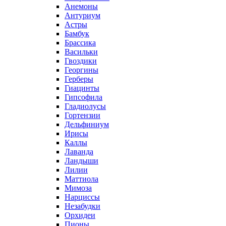
Анемоны
Антуриум
Астры
Бамбук
Брассика
Васильки
Гвоздики
Георгины
Герберы
Гиацинты
Гипсофила
Гладиолусы
Гортензии
Дельфиниум
Ирисы
Каллы
Лаванда
Ландыши
Лилии
Маттиола
Мимоза
Нарциссы
Незабудки
Орхидеи
Пионы