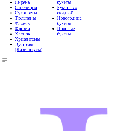
Сирень
букеты
Стрелиция
Букеты со
Сухоцветы
скидкой
Тюльпаны
Новогодние
Флоксы
букеты
Фрезии
Полевые
Хлопок
букеты
Хризантемы
Эустомы
(Лизиантусы)