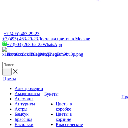
+7 (495) 463-29-23
+7 (495) 463-29-23
Доставка цветов в Москве
+7 (903) 268-62-22
WhatsApp
Написать в Telegram
Telegram
Цветы
Альстромерии
Амариллисы
Букеты
Пр
Анемоны
Антуриум
Цветы в
Астры
коробке
Бамбук
Цветы в
Брассика
корзине
Васильки
Классические