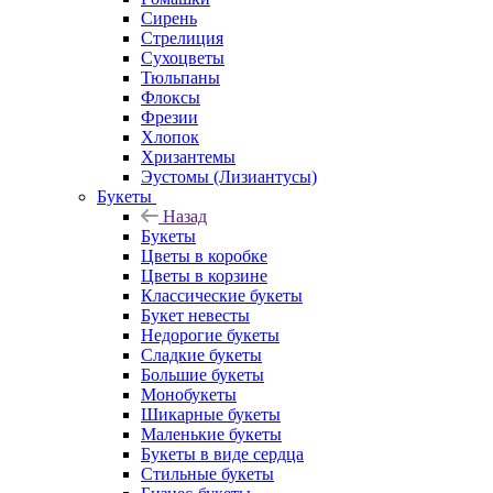
Сирень
Стрелиция
Сухоцветы
Тюльпаны
Флоксы
Фрезии
Хлопок
Хризантемы
Эустомы (Лизиантусы)
Букеты
Назад
Букеты
Цветы в коробке
Цветы в корзине
Классические букеты
Букет невесты
Недорогие букеты
Сладкие букеты
Большие букеты
Монобукеты
Шикарные букеты
Маленькие букеты
Букеты в виде сердца
Стильные букеты