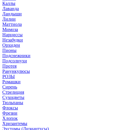
Каллы
Лаванда
Ландыши
Лилии
Маттиола
Мимоза
Нарциссы
Незабудки
Орхидеи
Пионы
Подснежники
Подсолнухи
Протея
Ранункулюсы
РОЗЫ
Ромашки
Сирень
Стрелиция
Сухоцветы
Тюльпаны
Флоксы
Фрезии
Хлопок
Хризантемы
Эустомы (Лизиантусы)