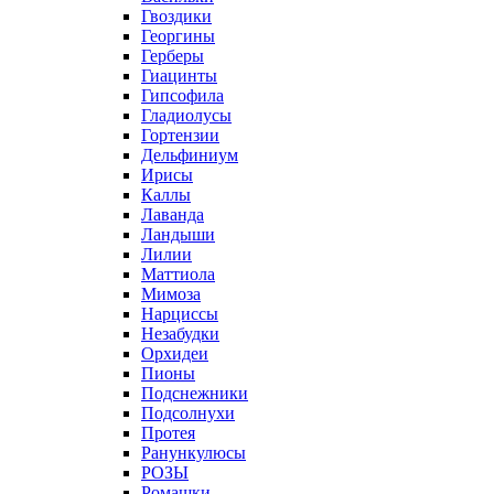
Гвоздики
Георгины
Герберы
Гиацинты
Гипсофила
Гладиолусы
Гортензии
Дельфиниум
Ирисы
Каллы
Лаванда
Ландыши
Лилии
Маттиола
Мимоза
Нарциссы
Незабудки
Орхидеи
Пионы
Подснежники
Подсолнухи
Протея
Ранункулюсы
РОЗЫ
Ромашки