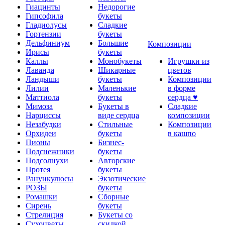
Гиацинты
Недорогие
Гипсофила
букеты
Гладиолусы
Сладкие
Гортензии
букеты
Дельфиниум
Большие
Композиции
Ирисы
букеты
Каллы
Монобукеты
Игрушки из
Лаванда
Шикарные
цветов
Ландыши
букеты
Композиции
Лилии
Маленькие
в форме
Маттиола
букеты
сердца ♥
Мимоза
Букеты в
Сладкие
Нарциссы
виде сердца
композиции
Незабудки
Стильные
Композиции
Орхидеи
букеты
в кашпо
Пионы
Бизнес-
Подснежники
букеты
Подсолнухи
Авторские
Протея
букеты
Ранункулюсы
Экзотические
РОЗЫ
букеты
Ромашки
Сборные
Сирень
букеты
Стрелиция
Букеты со
Сухоцветы
скидкой