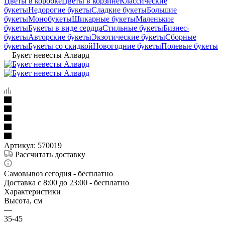
Цветы в коробке
Цветы в корзине
Классические
букеты
Недорогие букеты
Сладкие букеты
Большие
букеты
Монобукеты
Шикарные букеты
Маленькие
букеты
Букеты в виде сердца
Стильные букеты
Бизнес-
букеты
Авторские букеты
Экзотические букеты
Сборные
букеты
Букеты со скидкой
Новогодние букеты
Полевые букеты
—
Букет невесты Алвард
Артикул:
570019
Рассчитать доставку
Самовывоз сегодня - бесплатно
Доставка c 8:00 до 23:00 - бесплатно
Характеристики
Высота, см
—
35-45