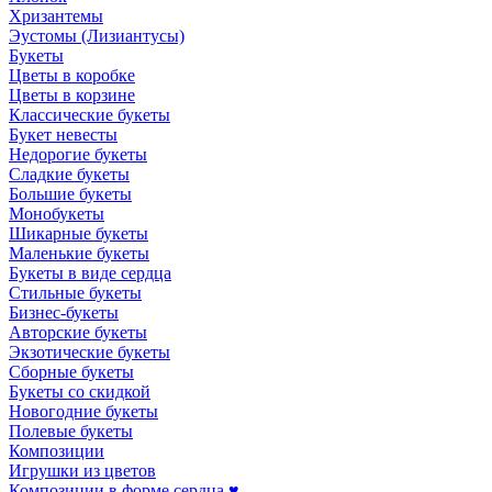
Хризантемы
Эустомы (Лизиантусы)
Букеты
Цветы в коробке
Цветы в корзине
Классические букеты
Букет невесты
Недорогие букеты
Сладкие букеты
Большие букеты
Монобукеты
Шикарные букеты
Маленькие букеты
Букеты в виде сердца
Стильные букеты
Бизнес-букеты
Авторские букеты
Экзотические букеты
Сборные букеты
Букеты со скидкой
Новогодние букеты
Полевые букеты
Композиции
Игрушки из цветов
Композиции в форме сердца ♥