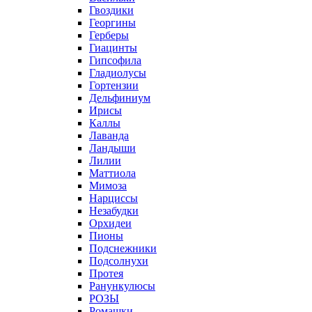
Гвоздики
Георгины
Герберы
Гиацинты
Гипсофила
Гладиолусы
Гортензии
Дельфиниум
Ирисы
Каллы
Лаванда
Ландыши
Лилии
Маттиола
Мимоза
Нарциссы
Незабудки
Орхидеи
Пионы
Подснежники
Подсолнухи
Протея
Ранункулюсы
РОЗЫ
Ромашки