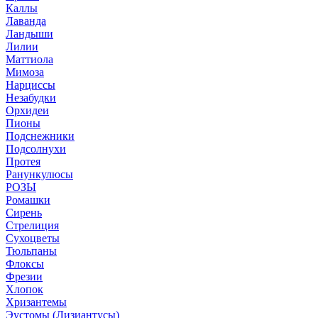
Каллы
Лаванда
Ландыши
Лилии
Маттиола
Мимоза
Нарциссы
Незабудки
Орхидеи
Пионы
Подснежники
Подсолнухи
Протея
Ранункулюсы
РОЗЫ
Ромашки
Сирень
Стрелиция
Сухоцветы
Тюльпаны
Флоксы
Фрезии
Хлопок
Хризантемы
Эустомы (Лизиантусы)