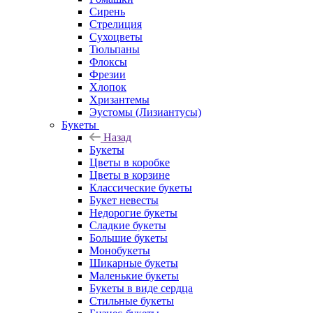
Сирень
Стрелиция
Сухоцветы
Тюльпаны
Флоксы
Фрезии
Хлопок
Хризантемы
Эустомы (Лизиантусы)
Букеты
Назад
Букеты
Цветы в коробке
Цветы в корзине
Классические букеты
Букет невесты
Недорогие букеты
Сладкие букеты
Большие букеты
Монобукеты
Шикарные букеты
Маленькие букеты
Букеты в виде сердца
Стильные букеты