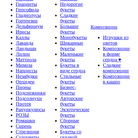
Гиацинты
Недорогие
Гипсофила
букеты
Гладиолусы
Сладкие
Гортензии
букеты
Дельфиниум
Большие
Композиции
Ирисы
букеты
Каллы
Монобукеты
Игрушки из
Лаванда
Шикарные
цветов
Ландыши
букеты
Композиции
Лилии
Маленькие
в форме
Маттиола
букеты
сердца ♥
Мимоза
Букеты в
Сладкие
Нарциссы
виде сердца
композиции
Незабудки
Стильные
Композиции
Орхидеи
букеты
в кашпо
Пионы
Бизнес-
Подснежники
букеты
Подсолнухи
Авторские
Протея
букеты
Ранункулюсы
Экзотические
РОЗЫ
букеты
Ромашки
Сборные
Сирень
букеты
Стрелиция
Букеты со
Сухоцветы
скидкой