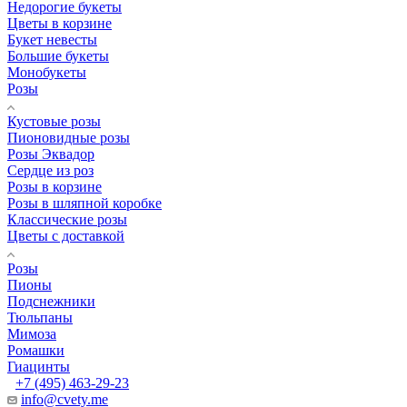
Недорогие букеты
Цветы в корзине
Букет невесты
Большие букеты
Монобукеты
Розы
Кустовые розы
Пионовидные розы
Розы Эквадор
Сердце из роз
Розы в корзине
Розы в шляпной коробке
Классические розы
Цветы с доставкой
Розы
Пионы
Подснежники
Тюльпаны
Мимоза
Ромашки
Гиацинты
+7 (495) 463-29-23
info@cvety.me