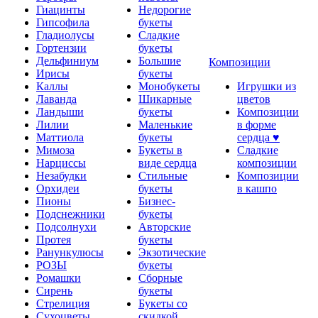
Гиацинты
Недорогие
Гипсофила
букеты
Гладиолусы
Сладкие
Гортензии
букеты
Дельфиниум
Большие
Композиции
Ирисы
букеты
Каллы
Монобукеты
Игрушки из
Лаванда
Шикарные
цветов
Ландыши
букеты
Композиции
Лилии
Маленькие
в форме
Маттиола
букеты
сердца ♥
Мимоза
Букеты в
Сладкие
Нарциссы
виде сердца
композиции
Незабудки
Стильные
Композиции
Орхидеи
букеты
в кашпо
Пионы
Бизнес-
Подснежники
букеты
Подсолнухи
Авторские
Протея
букеты
Ранункулюсы
Экзотические
РОЗЫ
букеты
Ромашки
Сборные
Сирень
букеты
Стрелиция
Букеты со
Сухоцветы
скидкой