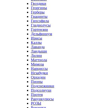
Гвоздики
Георгины
Герберы
Гиацинты
Гипсофила
Гладиолусы
Гортензии
Дельфиниум
Ирисы
Каллы
Лаванда
Ландыши
Лилии
Маттиола
Мимоза
Нарциссы
Незабудки
Орхидеи
Пионы
Подснежники
Подсолнухи
Протея
Ранункулюсы
РОЗЫ
Ромашки