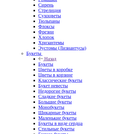
Сирень
Стрелиция
Сухоцветы
Тюльпаны
Флоксы
Фрезии
Хлопок
Хризантемы
Эустомы (Лизиантусы)
Букеты
Назад
Букеты
Цветы в коробке
Цветы в корзине
Классические букеты
Букет невесты
Недорогие букеты
Сладкие букеты
Большие букеты
Монобукеты
Шикарные букеты
Маленькие букеты
Букеты в виде сердца
Стильные букеты