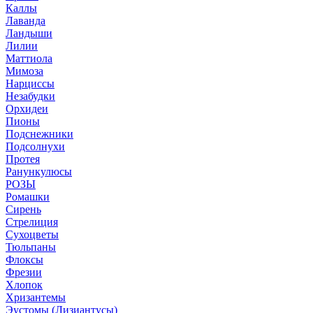
Каллы
Лаванда
Ландыши
Лилии
Маттиола
Мимоза
Нарциссы
Незабудки
Орхидеи
Пионы
Подснежники
Подсолнухи
Протея
Ранункулюсы
РОЗЫ
Ромашки
Сирень
Стрелиция
Сухоцветы
Тюльпаны
Флоксы
Фрезии
Хлопок
Хризантемы
Эустомы (Лизиантусы)