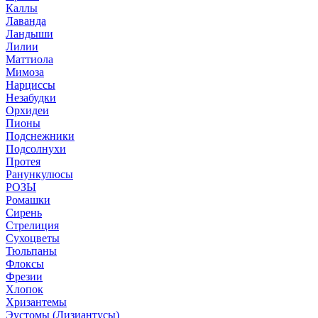
Каллы
Лаванда
Ландыши
Лилии
Маттиола
Мимоза
Нарциссы
Незабудки
Орхидеи
Пионы
Подснежники
Подсолнухи
Протея
Ранункулюсы
РОЗЫ
Ромашки
Сирень
Стрелиция
Сухоцветы
Тюльпаны
Флоксы
Фрезии
Хлопок
Хризантемы
Эустомы (Лизиантусы)