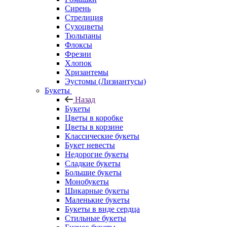
Сирень
Стрелиция
Сухоцветы
Тюльпаны
Флоксы
Фрезии
Хлопок
Хризантемы
Эустомы (Лизиантусы)
Букеты
Назад
Букеты
Цветы в коробке
Цветы в корзине
Классические букеты
Букет невесты
Недорогие букеты
Сладкие букеты
Большие букеты
Монобукеты
Шикарные букеты
Маленькие букеты
Букеты в виде сердца
Стильные букеты