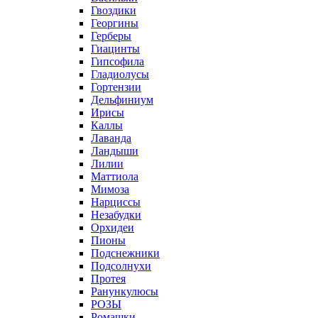
Гвоздики
Георгины
Герберы
Гиацинты
Гипсофила
Гладиолусы
Гортензии
Дельфиниум
Ирисы
Каллы
Лаванда
Ландыши
Лилии
Маттиола
Мимоза
Нарциссы
Незабудки
Орхидеи
Пионы
Подснежники
Подсолнухи
Протея
Ранункулюсы
РОЗЫ
Ромашки