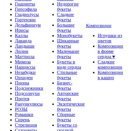
Гиацинты
Недорогие
Гипсофила
букеты
Гладиолусы
Сладкие
Гортензии
букеты
Дельфиниум
Большие
Композиции
Ирисы
букеты
Каллы
Монобукеты
Игрушки из
Лаванда
Шикарные
цветов
Ландыши
букеты
Композиции
Лилии
Маленькие
в форме
Маттиола
букеты
сердца ♥
Мимоза
Букеты в
Сладкие
Нарциссы
виде сердца
композиции
Незабудки
Стильные
Композиции
Орхидеи
букеты
в кашпо
Пионы
Бизнес-
Подснежники
букеты
Подсолнухи
Авторские
Протея
букеты
Ранункулюсы
Экзотические
РОЗЫ
букеты
Ромашки
Сборные
Сирень
букеты
Стрелиция
Букеты со
Сухоцветы
скидкой