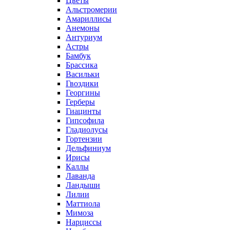
Цветы
Альстромерии
Амариллисы
Анемоны
Антуриум
Астры
Бамбук
Брассика
Васильки
Гвоздики
Георгины
Герберы
Гиацинты
Гипсофила
Гладиолусы
Гортензии
Дельфиниум
Ирисы
Каллы
Лаванда
Ландыши
Лилии
Маттиола
Мимоза
Нарциссы