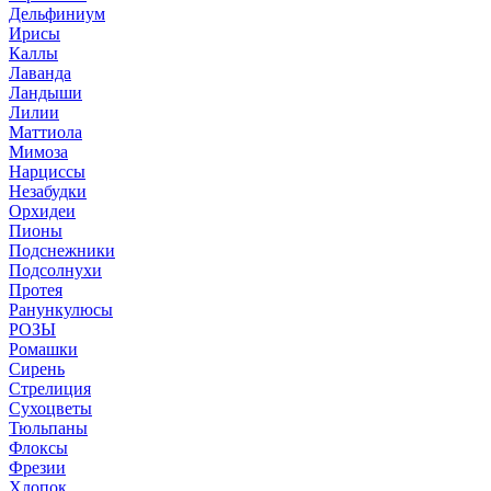
Дельфиниум
Ирисы
Каллы
Лаванда
Ландыши
Лилии
Маттиола
Мимоза
Нарциссы
Незабудки
Орхидеи
Пионы
Подснежники
Подсолнухи
Протея
Ранункулюсы
РОЗЫ
Ромашки
Сирень
Стрелиция
Сухоцветы
Тюльпаны
Флоксы
Фрезии
Хлопок