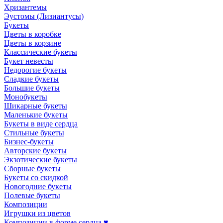
Хризантемы
Эустомы (Лизиантусы)
Букеты
Цветы в коробке
Цветы в корзине
Классические букеты
Букет невесты
Недорогие букеты
Сладкие букеты
Большие букеты
Монобукеты
Шикарные букеты
Маленькие букеты
Букеты в виде сердца
Стильные букеты
Бизнес-букеты
Авторские букеты
Экзотические букеты
Сборные букеты
Букеты со скидкой
Новогодние букеты
Полевые букеты
Композиции
Игрушки из цветов
Композиции в форме сердца ♥