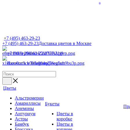
+7 (495) 463-29-23
+7 (495) 463-29-23
Доставка цветов в Москве
+7 (903) 268-62-22
WhatsApp
Написать в Telegram
Telegram
Цветы
Альстромерии
Амариллисы
Букеты
Пр
Анемоны
Антуриум
Цветы в
Астры
коробке
Бамбук
Цветы в
Брассика
корзине