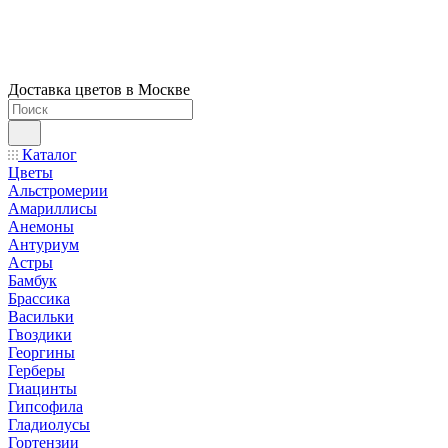
Доставка цветов в Москве
Каталог
Цветы
Альстромерии
Амариллисы
Анемоны
Антуриум
Астры
Бамбук
Брассика
Васильки
Гвоздики
Георгины
Герберы
Гиацинты
Гипсофила
Гладиолусы
Гортензии