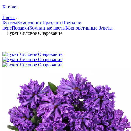
—
Каталог
—
Цветы
Букеты
Композиции
Праздник
Цветы по
цене
Подарки
Комнатные цветы
Корпоративные букеты
—
Букет Лиловое Очарование