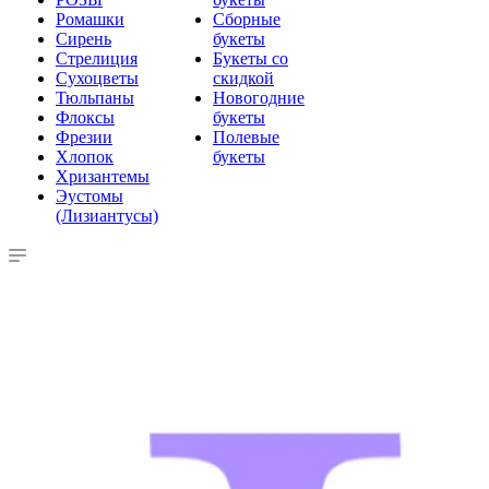
Ромашки
Сборные
Сирень
букеты
Стрелиция
Букеты со
Сухоцветы
скидкой
Тюльпаны
Новогодние
Флоксы
букеты
Фрезии
Полевые
Хлопок
букеты
Хризантемы
Эустомы
(Лизиантусы)