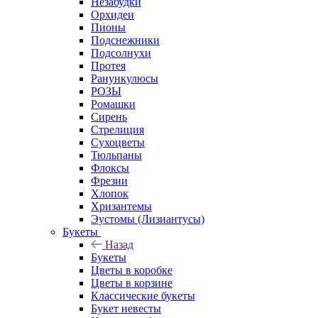
Незабудки
Орхидеи
Пионы
Подснежники
Подсолнухи
Протея
Ранункулюсы
РОЗЫ
Ромашки
Сирень
Стрелиция
Сухоцветы
Тюльпаны
Флоксы
Фрезии
Хлопок
Хризантемы
Эустомы (Лизиантусы)
Букеты
Назад
Букеты
Цветы в коробке
Цветы в корзине
Классические букеты
Букет невесты