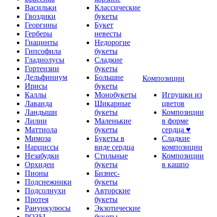
Васильки
Классические
Гвоздики
букеты
Георгины
Букет
Герберы
невесты
Гиацинты
Недорогие
Гипсофила
букеты
Гладиолусы
Сладкие
Гортензии
букеты
Дельфиниум
Большие
Композиции
Ирисы
букеты
Каллы
Монобукеты
Игрушки из
Лаванда
Шикарные
цветов
Ландыши
букеты
Композиции
Лилии
Маленькие
в форме
Маттиола
букеты
сердца ♥
Мимоза
Букеты в
Сладкие
Нарциссы
виде сердца
композиции
Незабудки
Стильные
Композиции
Орхидеи
букеты
в кашпо
Пионы
Бизнес-
Подснежники
букеты
Подсолнухи
Авторские
Протея
букеты
Ранункулюсы
Экзотические
РОЗЫ
букеты