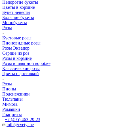
Недорогие букеты
Цветы в корзине
Букет невесты
Большие букеты
Монобукеты
Розы
Кустовые розы
Пионовидные розы
Розы Эквадор
Сердце из роз
Розы в корзине
Розы в шляпной коробке
Классические розы
Цветы с доставкой
Розы
Пионы
Подснежники
Тюльпаны
Мимоза
Ромашки
Гиацинты
+7 (495) 463-29-23
info@cvety.me