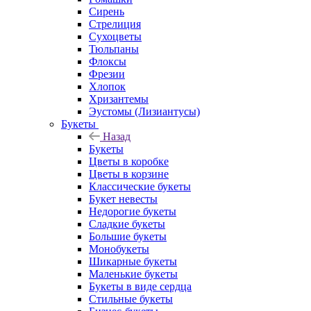
Сирень
Стрелиция
Сухоцветы
Тюльпаны
Флоксы
Фрезии
Хлопок
Хризантемы
Эустомы (Лизиантусы)
Букеты
Назад
Букеты
Цветы в коробке
Цветы в корзине
Классические букеты
Букет невесты
Недорогие букеты
Сладкие букеты
Большие букеты
Монобукеты
Шикарные букеты
Маленькие букеты
Букеты в виде сердца
Стильные букеты