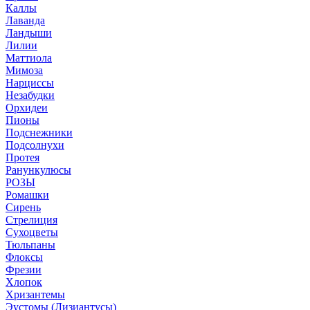
Каллы
Лаванда
Ландыши
Лилии
Маттиола
Мимоза
Нарциссы
Незабудки
Орхидеи
Пионы
Подснежники
Подсолнухи
Протея
Ранункулюсы
РОЗЫ
Ромашки
Сирень
Стрелиция
Сухоцветы
Тюльпаны
Флоксы
Фрезии
Хлопок
Хризантемы
Эустомы (Лизиантусы)