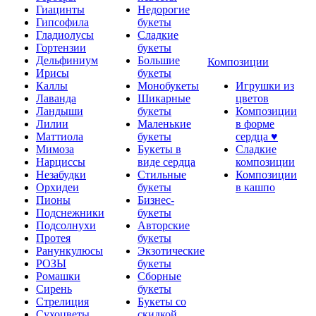
Гиацинты
Недорогие
Гипсофила
букеты
Гладиолусы
Сладкие
Гортензии
букеты
Дельфиниум
Большие
Композиции
Ирисы
букеты
Каллы
Монобукеты
Игрушки из
Лаванда
Шикарные
цветов
Ландыши
букеты
Композиции
Лилии
Маленькие
в форме
Маттиола
букеты
сердца ♥
Мимоза
Букеты в
Сладкие
Нарциссы
виде сердца
композиции
Незабудки
Стильные
Композиции
Орхидеи
букеты
в кашпо
Пионы
Бизнес-
Подснежники
букеты
Подсолнухи
Авторские
Протея
букеты
Ранункулюсы
Экзотические
РОЗЫ
букеты
Ромашки
Сборные
Сирень
букеты
Стрелиция
Букеты со
Сухоцветы
скидкой