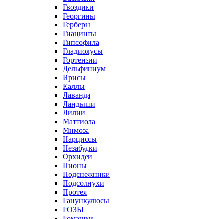
Гвоздики
Георгины
Герберы
Гиацинты
Гипсофила
Гладиолусы
Гортензии
Дельфиниум
Ирисы
Каллы
Лаванда
Ландыши
Лилии
Маттиола
Мимоза
Нарциссы
Незабудки
Орхидеи
Пионы
Подснежники
Подсолнухи
Протея
Ранункулюсы
РОЗЫ
Ромашки