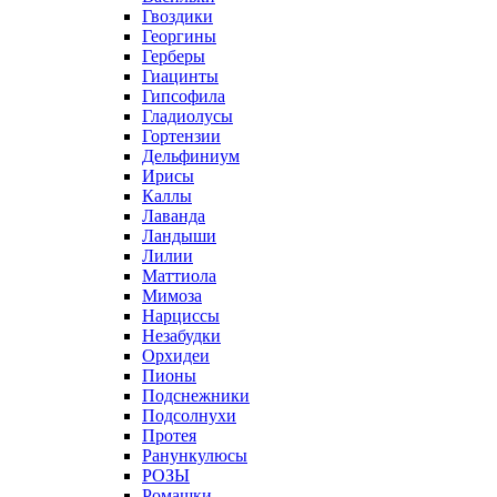
Гвоздики
Георгины
Герберы
Гиацинты
Гипсофила
Гладиолусы
Гортензии
Дельфиниум
Ирисы
Каллы
Лаванда
Ландыши
Лилии
Маттиола
Мимоза
Нарциссы
Незабудки
Орхидеи
Пионы
Подснежники
Подсолнухи
Протея
Ранункулюсы
РОЗЫ
Ромашки