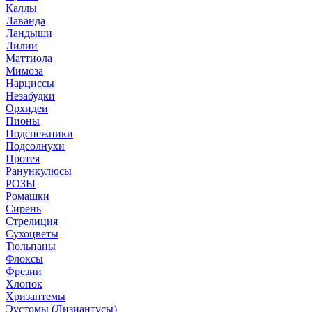
Каллы
Лаванда
Ландыши
Лилии
Маттиола
Мимоза
Нарциссы
Незабудки
Орхидеи
Пионы
Подснежники
Подсолнухи
Протея
Ранункулюсы
РОЗЫ
Ромашки
Сирень
Стрелиция
Сухоцветы
Тюльпаны
Флоксы
Фрезии
Хлопок
Хризантемы
Эустомы (Лизиантусы)