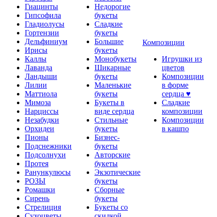
Гиацинты
Недорогие
Гипсофила
букеты
Гладиолусы
Сладкие
Гортензии
букеты
Дельфиниум
Большие
Композиции
Ирисы
букеты
Каллы
Монобукеты
Игрушки из
Лаванда
Шикарные
цветов
Ландыши
букеты
Композиции
Лилии
Маленькие
в форме
Маттиола
букеты
сердца ♥
Мимоза
Букеты в
Сладкие
Нарциссы
виде сердца
композиции
Незабудки
Стильные
Композиции
Орхидеи
букеты
в кашпо
Пионы
Бизнес-
Подснежники
букеты
Подсолнухи
Авторские
Протея
букеты
Ранункулюсы
Экзотические
РОЗЫ
букеты
Ромашки
Сборные
Сирень
букеты
Стрелиция
Букеты со
Сухоцветы
скидкой