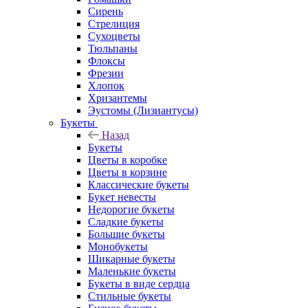
Сирень
Стрелиция
Сухоцветы
Тюльпаны
Флоксы
Фрезии
Хлопок
Хризантемы
Эустомы (Лизиантусы)
Букеты
Назад
Букеты
Цветы в коробке
Цветы в корзине
Классические букеты
Букет невесты
Недорогие букеты
Сладкие букеты
Большие букеты
Монобукеты
Шикарные букеты
Маленькие букеты
Букеты в виде сердца
Стильные букеты