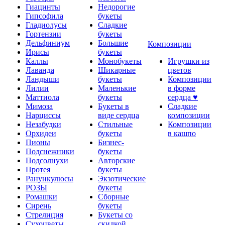
Гиацинты
Недорогие
Гипсофила
букеты
Гладиолусы
Сладкие
Гортензии
букеты
Дельфиниум
Большие
Композиции
Ирисы
букеты
Каллы
Монобукеты
Игрушки из
Лаванда
Шикарные
цветов
Ландыши
букеты
Композиции
Лилии
Маленькие
в форме
Маттиола
букеты
сердца ♥
Мимоза
Букеты в
Сладкие
Нарциссы
виде сердца
композиции
Незабудки
Стильные
Композиции
Орхидеи
букеты
в кашпо
Пионы
Бизнес-
Подснежники
букеты
Подсолнухи
Авторские
Протея
букеты
Ранункулюсы
Экзотические
РОЗЫ
букеты
Ромашки
Сборные
Сирень
букеты
Стрелиция
Букеты со
Сухоцветы
скидкой