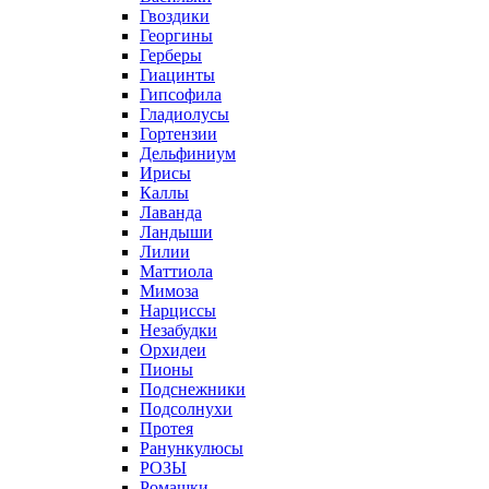
Гвоздики
Георгины
Герберы
Гиацинты
Гипсофила
Гладиолусы
Гортензии
Дельфиниум
Ирисы
Каллы
Лаванда
Ландыши
Лилии
Маттиола
Мимоза
Нарциссы
Незабудки
Орхидеи
Пионы
Подснежники
Подсолнухи
Протея
Ранункулюсы
РОЗЫ
Ромашки