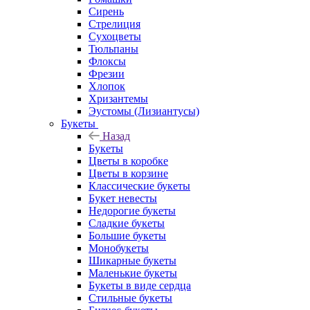
Сирень
Стрелиция
Сухоцветы
Тюльпаны
Флоксы
Фрезии
Хлопок
Хризантемы
Эустомы (Лизиантусы)
Букеты
Назад
Букеты
Цветы в коробке
Цветы в корзине
Классические букеты
Букет невесты
Недорогие букеты
Сладкие букеты
Большие букеты
Монобукеты
Шикарные букеты
Маленькие букеты
Букеты в виде сердца
Стильные букеты