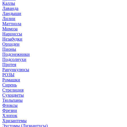
Каллы
Лаванда
Ландыши
Лилии
Маттиола
Мимоза
Нарциссы
Незабудки
Орхидеи
Пионы
Подснежники
Подсолнухи
Протея
Ранункулюсы
РОЗЫ
Ромашки
Сирень
Стрелиция
Сухоцветы
Тюльпаны
Флоксы
Фрезии
Хлопок
Хризантемы
Эустомы (Лизиантусы)